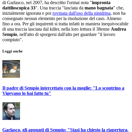
di Garlasco, nel 2007, ha descritto l'ormai nota "
impronta
dattiloscopica 33
". Una traccia "lasciata da
mano bagnata
" che,
inizialmente ignorata e poi
rovinata dall'uso della ninidrina
, non ha
consegnato nessun elemento per la risoluzione del caso. Almeno
fino a ora. Per gli inquirenti si tratta infatti in maniera inequivocabile
di una traccia lasciata dal killer, nella loro lettura il 38enne
Andrea
Sempio
, nell'atto di sporgersi dall'alto per guardare "il lavoro
compiuto".
Leggi anche
Il padre di Sempio intercettato con la moglie: "Lo scontrino a
Vigevano lo hai fatto tu"
Garlasco, gli appunti di Sempio: "Stasi ha chiesto la riapertura,