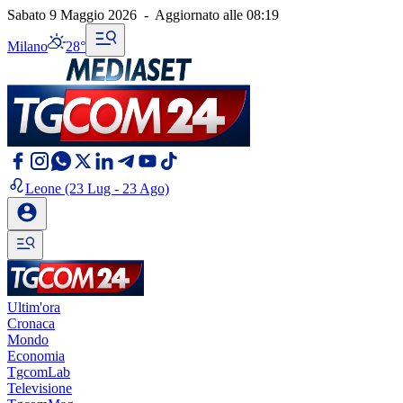
Sabato 9 Maggio 2026
-
Aggiornato alle
08:19
Milano
28°
Leone
(23 Lug - 23 Ago)
Ultim'ora
Cronaca
Mondo
Economia
TgcomLab
Televisione