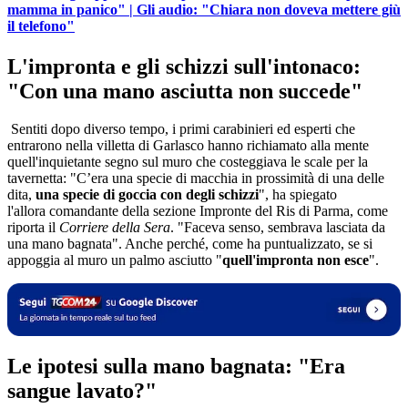
mamma in panico" | Gli audio: "Chiara non doveva mettere giù
il telefono"
L'impronta e gli schizzi sull'intonaco:
"Con una mano asciutta non succede"
Sentiti dopo diverso tempo, i primi carabinieri ed esperti che
entrarono nella villetta di Garlasco hanno richiamato alla mente
quell'inquietante segno sul muro che costeggiava le scale per la
tavernetta: "C’era una specie di macchia in prossimità di una delle
dita,
una specie di goccia con degli schizzi
", ha spiegato
l'allora comandante della sezione Impronte del Ris di Parma, come
riporta il
Corriere della Sera
. "Faceva senso, sembrava lasciata da
una mano bagnata". Anche perché, come ha puntualizzato, se si
appoggia al muro un palmo asciutto "
quell'impronta non esce
".
Le ipotesi sulla mano bagnata: "Era
sangue lavato?"