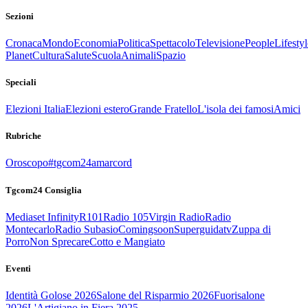
Sezioni
Cronaca
Mondo
Economia
Politica
Spettacolo
Televisione
People
Lifestyl
Planet
Cultura
Salute
Scuola
Animali
Spazio
Speciali
Elezioni Italia
Elezioni estero
Grande Fratello
L'isola dei famosi
Amici
Rubriche
Oroscopo
#tgcom24amarcord
Tgcom24 Consiglia
Mediaset Infinity
R101
Radio 105
Virgin Radio
Radio
Montecarlo
Radio Subasio
Comingsoon
Superguidatv
Zuppa di
Porro
Non Sprecare
Cotto e Mangiato
Eventi
Identità Golose 2026
Salone del Risparmio 2026
Fuorisalone
2026
L'Artigiano in Fiera 2025