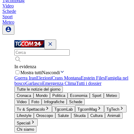
TgcomMag
Video
Schede
Sport
Meteo
In evidenza
Mostra tutti
Nascondi
Guerra Iran
Elezioni
Crans Montana
Epstein Files
Famiglia nel
bosco
Garlasco
Emergenza Clima
Tutti i dossier
Tutte le notizie del giorno
Cronaca
Mondo
Politica
Economia
Sport
Meteo
Video
Foto
Infografiche
Schede
Tv & Spettacolo
TgcomLab
TgcomMag
TgTech
Lifestyle
Oroscopo
Salute
Skuola
Cultura
Animali
Speciali
Chi siamo