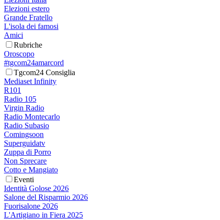
Elezioni estero
Grande Fratello
L'isola dei famosi
Amici
Rubriche
Oroscopo
#tgcom24amarcord
Tgcom24 Consiglia
Mediaset Infinity
R101
Radio 105
Virgin Radio
Radio Montecarlo
Radio Subasio
Comingsoon
Superguidatv
Zuppa di Porro
Non Sprecare
Cotto e Mangiato
Eventi
Identità Golose 2026
Salone del Risparmio 2026
Fuorisalone 2026
L'Artigiano in Fiera 2025