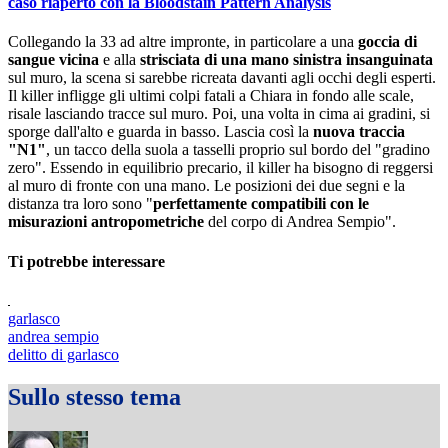
caso riaperto con la Bloodstain Pattern Analysis
Collegando la 33 ad altre impronte, in particolare a una
goccia di
sangue vicina
e alla
strisciata di una mano sinistra insanguinata
sul muro, la scena si sarebbe ricreata davanti agli occhi degli esperti.
Il killer infligge gli ultimi colpi fatali a Chiara in fondo alle scale,
risale lasciando tracce sul muro. Poi, una volta in cima ai gradini, si
sporge dall'alto e guarda in basso. Lascia così la
nuova traccia
"N1"
, un tacco della suola a tasselli proprio sul bordo del "gradino
zero". Essendo in equilibrio precario, il killer ha bisogno di reggersi
al muro di fronte con una mano. Le posizioni dei due segni e la
distanza tra loro sono "
perfettamente compatibili con le
misurazioni antropometriche
del corpo di Andrea Sempio".
Ti potrebbe interessare
garlasco
andrea sempio
delitto di garlasco
Sullo stesso tema