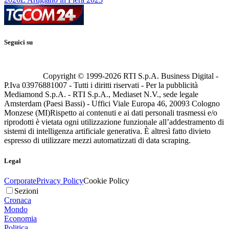
Seguici su
Copyright © 1999-
2026
RTI S.p.A. Business Digital -
P.Iva 03976881007 - Tutti i diritti riservati - Per la pubblicità
Mediamond S.p.A. - RTI S.p.A., Mediaset N.V., sede legale
Amsterdam (Paesi Bassi) - Uffici Viale Europa 46, 20093 Cologno
Monzese (MI)
Rispetto ai contenuti e ai dati personali trasmessi e/o
riprodotti è vietata ogni utilizzazione funzionale all’addestramento di
sistemi di intelligenza artificiale generativa. È altresì fatto divieto
espresso di utilizzare mezzi automatizzati di data scraping.
Legal
Corporate
Privacy Policy
Cookie Policy
Sezioni
Cronaca
Mondo
Economia
Politica