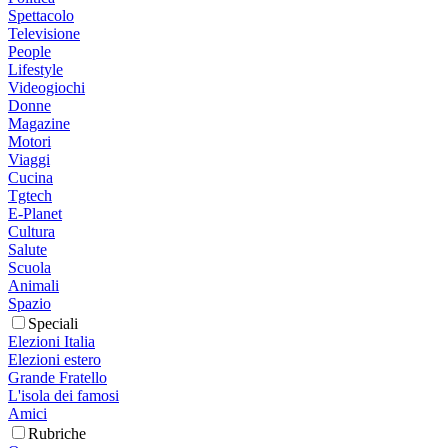
Spettacolo
Televisione
People
Lifestyle
Videogiochi
Donne
Magazine
Motori
Viaggi
Cucina
Tgtech
E-Planet
Cultura
Salute
Scuola
Animali
Spazio
Speciali
Elezioni Italia
Elezioni estero
Grande Fratello
L'isola dei famosi
Amici
Rubriche