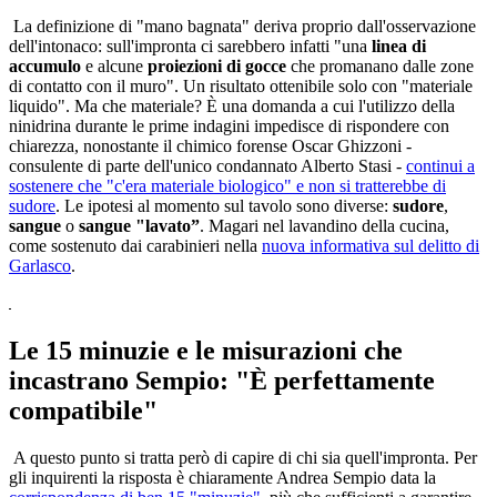
La definizione di "mano bagnata" deriva proprio dall'osservazione
dell'intonaco: sull'impronta ci sarebbero infatti "una
linea di
accumulo
e alcune
proiezioni di gocce
che promanano dalle zone
di contatto con il muro". Un risultato ottenibile solo con "materiale
liquido". Ma che materiale? È una domanda a cui l'utilizzo della
ninidrina durante le prime indagini impedisce di rispondere con
chiarezza, nonostante il chimico forense Oscar Ghizzoni -
consulente di parte dell'unico condannato Alberto Stasi -
continui a
sostenere che "c'era materiale biologico" e non si tratterebbe di
sudore
. Le ipotesi al momento sul tavolo sono diverse:
sudore
,
sangue
o
sangue "lavato”
. Magari nel lavandino della cucina,
come sostenuto dai carabinieri nella
nuova informativa sul delitto di
Garlasco
.
Le 15 minuzie e le misurazioni che
incastrano Sempio: "È perfettamente
compatibile"
A questo punto si tratta però di capire di chi sia quell'impronta. Per
gli inquirenti la risposta è chiaramente Andrea Sempio data la