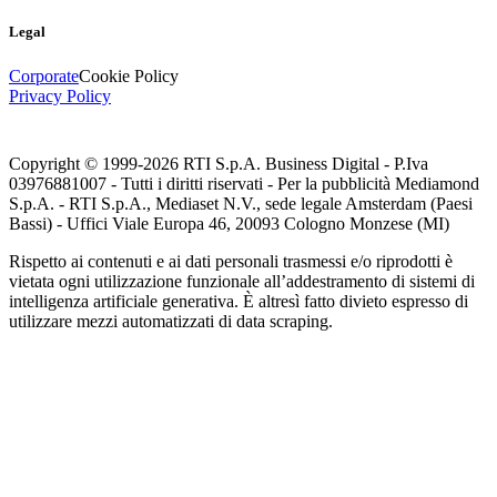
Legal
Corporate
Cookie Policy
Privacy Policy
Copyright © 1999-
2026
RTI S.p.A. Business Digital - P.Iva
03976881007 - Tutti i diritti riservati - Per la pubblicità Mediamond
S.p.A. - RTI S.p.A., Mediaset N.V., sede legale Amsterdam (Paesi
Bassi) - Uffici Viale Europa 46, 20093 Cologno Monzese (MI)
Rispetto ai contenuti e ai dati personali trasmessi e/o riprodotti è
vietata ogni utilizzazione funzionale all’addestramento di sistemi di
intelligenza artificiale generativa. È altresì fatto divieto espresso di
utilizzare mezzi automatizzati di data scraping.