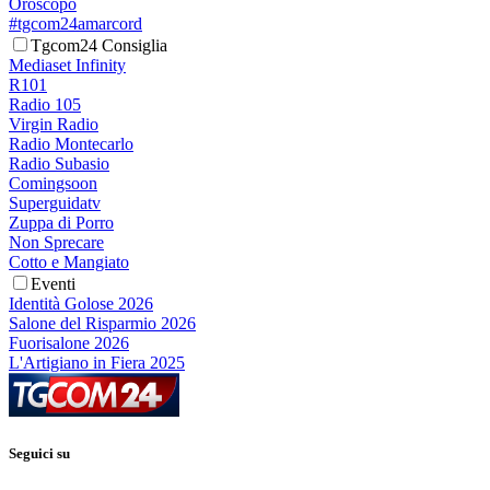
Oroscopo
#tgcom24amarcord
Tgcom24 Consiglia
Mediaset Infinity
R101
Radio 105
Virgin Radio
Radio Montecarlo
Radio Subasio
Comingsoon
Superguidatv
Zuppa di Porro
Non Sprecare
Cotto e Mangiato
Eventi
Identità Golose 2026
Salone del Risparmio 2026
Fuorisalone 2026
L'Artigiano in Fiera 2025
Seguici su