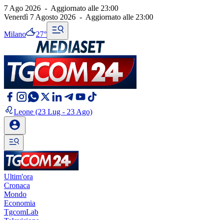
7 Ago 2026
-
Aggiornato alle
23:00
Venerdì 7 Agosto 2026
-
Aggiornato alle
23:00
Milano
27°
Leone
(23 Lug - 23 Ago)
Ultim'ora
Cronaca
Mondo
Economia
TgcomLab