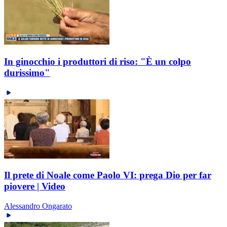
In ginocchio i produttori di riso: "È un colpo
durissimo"
Il prete di Noale come Paolo VI: prega Dio per far
piovere | Video
Alessandro Ongarato