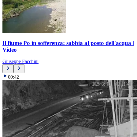
Il fiume Po in sofferenza: sabbia al posto dell'acqua |
Video
Giuseppe Facchini
00:42