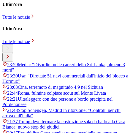
Ultim’ora
Tutte le notizie
Ultim’ora
Tutte le notizie
23:59
Media: "Disordini nelle carceri dello Sri Lanka, almeno 3
morti"
23:30
Usa: "Dirottate 51 navi commerciali dall'inizio del blocco a
Hormuz"
23:03
Cina, terremoto di magnitudo 4.9 nel Sichuan
22:44
Roma, fulmine colpisce scout sul Monte Livata
22:21
Ultraleggero con due persone a bordo precipita nel
Pordenonese
21:48
Stop Schengen, Madrid in ritorsione: "Controlli per chi
arriva dall'Italia"
21:37
Trump deve fermare la costruzione sala da ballo alla Casa
Bianca: nuovo stop dei giudici
20:47
Repubblica Ceca, media: uomo accoltella tre persone,