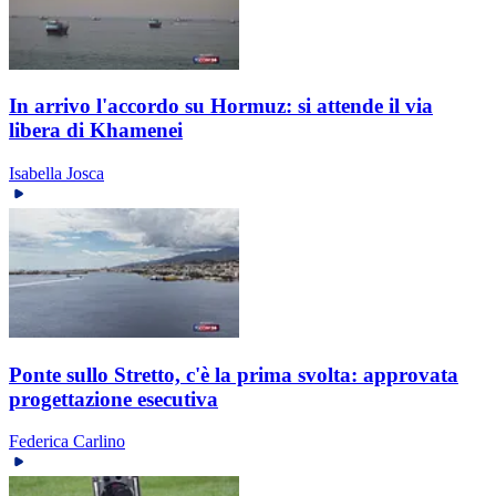
In arrivo l'accordo su Hormuz: si attende il via
libera di Khamenei
Isabella Josca
Ponte sullo Stretto, c'è la prima svolta: approvata
progettazione esecutiva
Federica Carlino