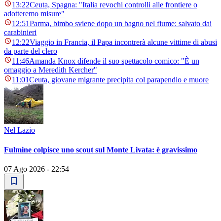
13:22
Ceuta, Spagna: "Italia revochi controlli alle frontiere o
adotteremo misure"
12:51
Parma, bimbo sviene dopo un bagno nel fiume: salvato dai
carabinieri
12:22
Viaggio in Francia, il Papa incontrerà alcune vittime di abusi
da parte del clero
11:46
Amanda Knox difende il suo spettacolo comico: "È un
omaggio a Meredith Kercher"
11:01
Ceuta, giovane migrante precipita col parapendio e muore
Nel Lazio
Fulmine colpisce uno scout sul Monte Livata: è gravissimo
07 Ago 2026 - 22:54