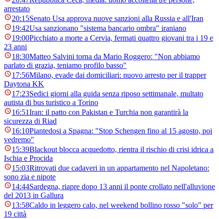
arrestato
20:15
Senato Usa approva nuove sanzioni alla Russia e all'Iran
19:42
Usa sanzionano "sistema bancario ombra" iraniano
19:00
Picchiato a morte a Cervia, fermati quattro giovani tra i 19 e
23 anni
18:30
Matteo Salvini torna da Mario Roggero: "Non abbiamo
parlato di grazia, teniamo profilo basso"
17:56
Milano, evade dai domiciliari: nuovo arresto per il trapper
Daytona KK
17:23
Sedici giorni alla guida senza riposo settimanale, multato
autista di bus turistico a Torino
16:51
Iran: il patto con Pakistan e Turchia non garantirà la
sicurezza di Riad
16:10
Piantedosi a Spagna: "Stop Schengen fino al 15 agosto, poi
vedremo"
15:39
Blackout blocca acquedotto, rientra il rischio di crisi idrica a
Ischia e Procida
15:03
Ritrovati due cadaveri in un appartamento nel Napoletano:
sono zia e nipote
14:44
Sardegna, riapre dopo 13 anni il ponte crollato nell'alluvione
del 2013 in Gallura
13:58
Caldo in leggero calo, nel weekend bollino rosso "solo" per
19 città