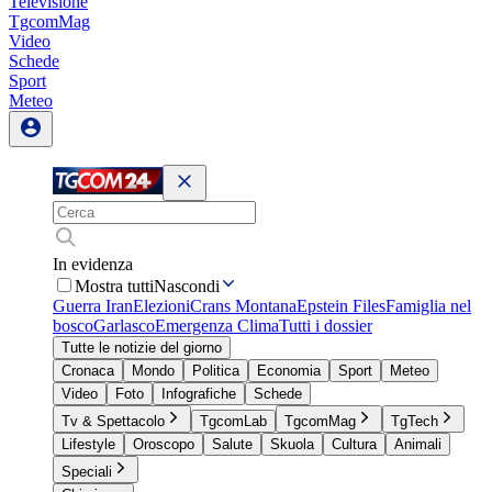
Televisione
TgcomMag
Video
Schede
Sport
Meteo
In evidenza
Mostra tutti
Nascondi
Guerra Iran
Elezioni
Crans Montana
Epstein Files
Famiglia nel
bosco
Garlasco
Emergenza Clima
Tutti i dossier
Tutte le notizie del giorno
Cronaca
Mondo
Politica
Economia
Sport
Meteo
Video
Foto
Infografiche
Schede
Tv & Spettacolo
TgcomLab
TgcomMag
TgTech
Lifestyle
Oroscopo
Salute
Skuola
Cultura
Animali
Speciali