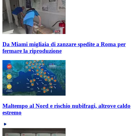
Da Miami migliaia di zanzare spedite a Roma per
fermare la riproduzione
Maltempo al Nord e rischio nubifragi, altrove caldo
estremo