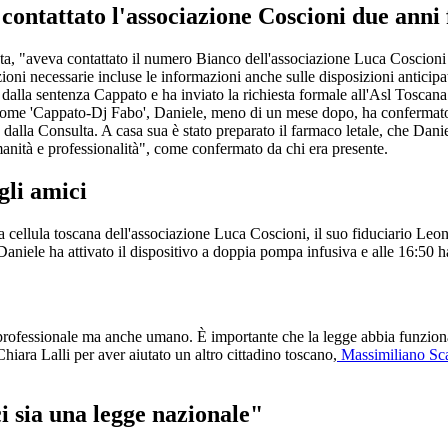
ontattato l'associazione Coscioni due anni 
ota, "aveva contattato il numero Bianco dell'associazione Luca Coscioni
zioni necessarie incluse le informazioni anche sulle disposizioni anticipa
 dalla sentenza Cappato e ha inviato la richiesta formale all'Asl Toscana 
 come 'Cappato-Dj Fabo', Daniele, meno di un mese dopo, ha confermato la
e dalla Consulta. A casa sua è stato preparato il farmaco letale, che Dan
anità e professionalità", come confermato da chi era presente.
gli amici
 cellula toscana dell'associazione Luca Coscioni, il suo fiduciario Leona
Daniele ha attivato il dispositivo a doppia pompa infusiva e alle 16:50 
professionale ma anche umano. È importante che la legge abbia funzionato
Chiara Lalli per aver aiutato un altro cittadino toscano,
Massimiliano Sc
i sia una legge nazionale"