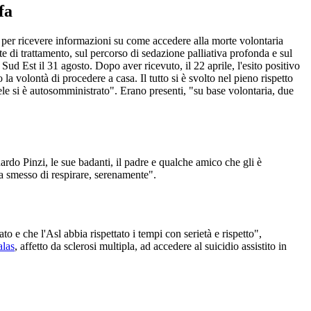
fa
 per ricevere informazioni su come accedere alla morte volontaria
te di trattamento, sul percorso di sedazione palliativa profonda e sul
Sud Est il 31 agosto. Dopo aver ricevuto, il 22 aprile, l'esito positivo
 volontà di procedere a casa. Il tutto si è svolto nel pieno rispetto
iele si è autosomministrato". Erano presenti, "su base volontaria, due
rdo Pinzi, le sue badanti, il padre e qualche amico che gli è
ha smesso di respirare, serenamente".
 e che l'Asl abbia rispettato i tempi con serietà e rispetto",
alas
, affetto da sclerosi multipla, ad accedere al suicidio assistito in