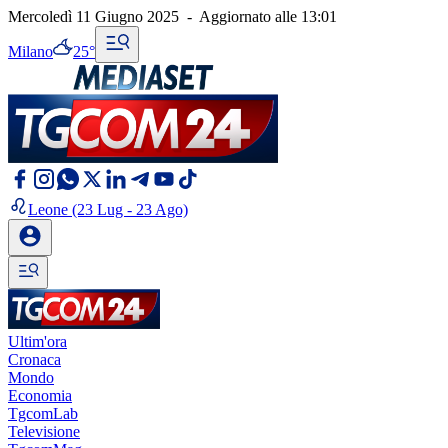
Mercoledì 11 Giugno 2025
-
Aggiornato alle
13:01
Milano
25°
Leone
(23 Lug - 23 Ago)
Ultim'ora
Cronaca
Mondo
Economia
TgcomLab
Televisione