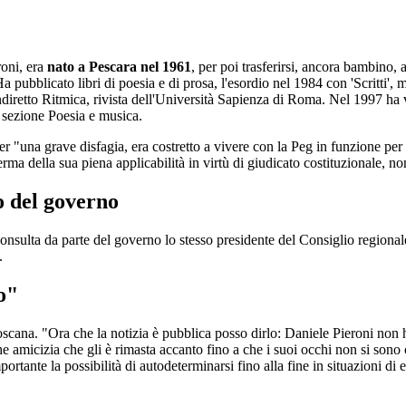
roni, era
nato a Pescara nel 1961
, per poi trasferirsi, ancora bambino,
a pubblicato libri di poesia e di prosa, l'esordio nel 1984 con 'Scritti', 
ndiretto Ritmica, rivista dell'Università Sapienza di Roma. Nel 1997 ha v
a sezione Poesia e musica.
 "una grave disfagia, era costretto a vivere con la Peg in funzione per 2
ma della sua piena applicabilità in virtù di giudicato costituzionale, n
o del governo
onsulta da parte del governo lo stesso presidente del Consiglio regiona
.
o"
scana. "Ora che la notizia è pubblica posso dirlo: Daniele Pieroni non
e amicizia che gli è rimasta accanto fino a che i suoi occhi non si sono
ortante la possibilità di autodeterminarsi fino alla fine in situazioni d