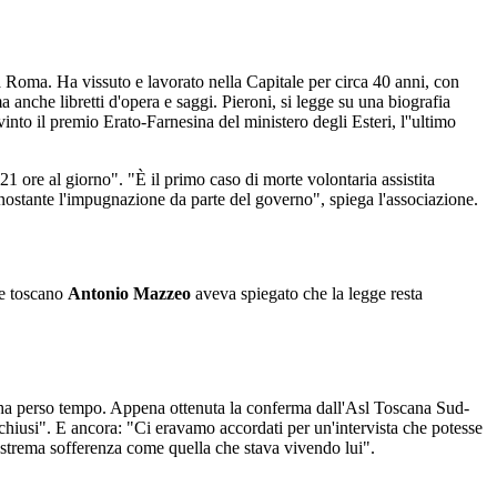
 a Roma. Ha vissuto e lavorato nella Capitale per circa 40 anni, con
ma anche libretti d'opera e saggi. Pieroni, si legge su una biografia
into il premio Erato-Farnesina del ministero degli Esteri, l''ultimo
1 ore al giorno". "È il primo caso di morte volontaria assistita
onostante l'impugnazione da parte del governo", spiega l'associazione.
le toscano
Antonio Mazzeo
aveva spiegato che la legge resta
 ha perso tempo. Appena ottenuta la conferma dall'Asl Toscana Sud-
 chiusi". E ancora: "Ci eravamo accordati per un'intervista che potesse
i estrema sofferenza come quella che stava vivendo lui".