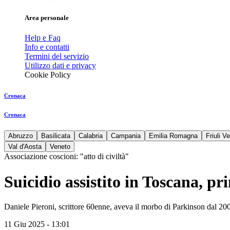
Area personale
Help e Faq
Info e contatti
Termini del servizio
Utilizzo dati e privacy
Cookie Policy
Cronaca
Cronaca
Abruzzo
Basilicata
Calabria
Campania
Emilia Romagna
Friuli V
Val d'Aosta
Veneto
Associazione coscioni: "atto di civiltà"
Suicidio assistito in Toscana, p
Daniele Pieroni, scrittore 60enne, aveva il morbo di Parkinson dal 2008
11 Giu 2025 - 13:01