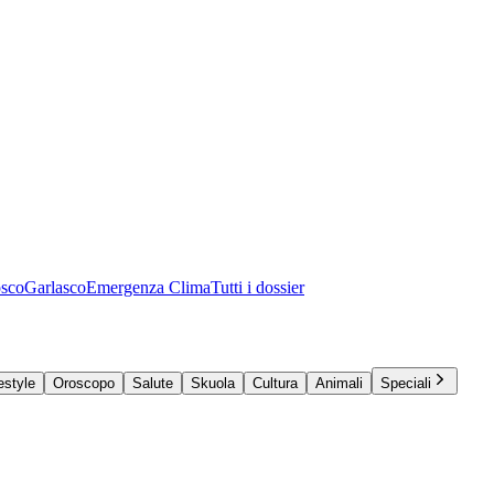
osco
Garlasco
Emergenza Clima
Tutti i dossier
estyle
Oroscopo
Salute
Skuola
Cultura
Animali
Speciali