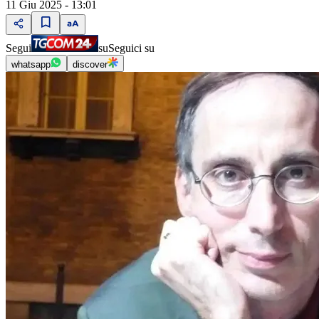
11 Giu 2025 - 13:01
Segui
su
Seguici su
whatsapp
discover