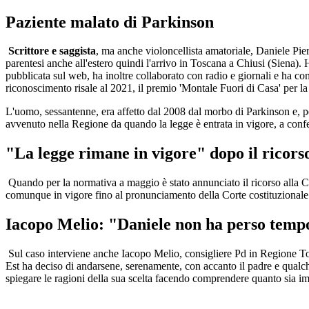
Paziente malato di Parkinson
Scrittore e saggista
, ma anche violoncellista amatoriale, Daniele Pie
parentesi anche all'estero quindi l'arrivo in Toscana a Chiusi (Siena). H
pubblicata sul web, ha inoltre collaborato con radio e giornali e ha co
riconoscimento risale al 2021, il premio 'Montale Fuori di Casa' per l
L'uomo, sessantenne, era affetto dal 2008 dal morbo di Parkinson e, per
avvenuto nella Regione da quando la legge è entrata in vigore, a confer
"La legge rimane in vigore" dopo il ricors
Quando per la normativa a maggio è stato annunciato il ricorso alla C
comunque in vigore fino al pronunciamento della Corte costituzionale
Iacopo Melio: "Daniele non ha perso temp
Sul caso interviene anche Iacopo Melio, consigliere Pd in Regione To
Est ha deciso di andarsene, serenamente, con accanto il padre e qualch
spiegare le ragioni della sua scelta facendo comprendere quanto sia imp