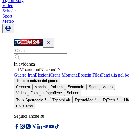
TgcomMag
Video
Schede
Sport
Meteo
In evidenza
Mostra tutti
Nascondi
Guerra Iran
Elezioni
Crans Montana
Epstein Files
Famiglia nel b
Tutte le notizie del giorno
Cronaca
Mondo
Politica
Economia
Sport
Meteo
Video
Foto
Infografiche
Schede
Tv & Spettacolo
TgcomLab
TgcomMag
TgTech
Lif
Chi siamo
Seguici anche su