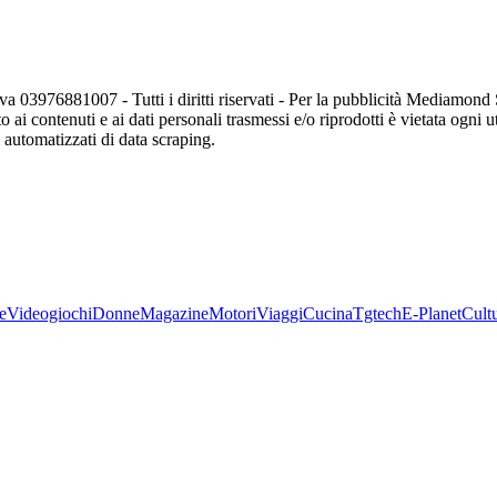
va 03976881007 - Tutti i diritti riservati - Per la pubblicità Mediamon
o ai contenuti e ai dati personali trasmessi e/o riprodotti è vietata ogni 
zi automatizzati di data scraping.
e
Videogiochi
Donne
Magazine
Motori
Viaggi
Cucina
Tgtech
E-Planet
Cult