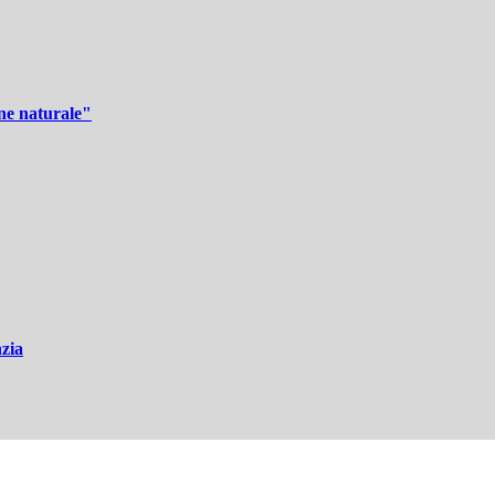
ine naturale"
nzia