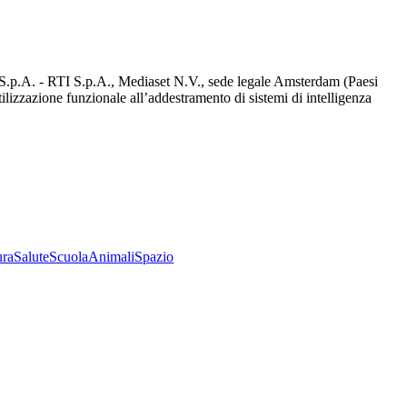
d S.p.A. - RTI S.p.A., Mediaset N.V., sede legale Amsterdam (Paesi
utilizzazione funzionale all’addestramento di sistemi di intelligenza
ura
Salute
Scuola
Animali
Spazio