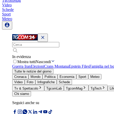
TgcomMag
Video
Schede
Sport
Meteo
In evidenza
Mostra tutti
Nascondi
Guerra Iran
Elezioni
Crans Montana
Epstein Files
Famiglia nel b
Tutte le notizie del giorno
Cronaca
Mondo
Politica
Economia
Sport
Meteo
Video
Foto
Infografiche
Schede
Tv & Spettacolo
TgcomLab
TgcomMag
TgTech
Lif
Chi siamo
Seguici anche su