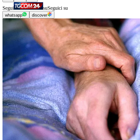
Segui
su
Seguici su
whatsapp
discover