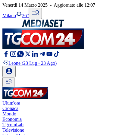
Venerdì 14 Marzo 2025
-
Aggiornato alle
12:07
Milano
26°
Leone
(23 Lug - 23 Ago)
Ultim'ora
Cronaca
Mondo
Economia
TgcomLab
Televisione