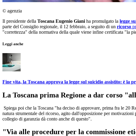
© agenzia
Il presidente della
Toscana Eugenio Giani
ha promulgato la
legge su
parte del Consiglio regionale, il 12 febbraio, a seguito di un
ricorso
pr
"correttezza" della normativa della quale viene infine certificata "la pie
Leggi anche
Fine vita, la Toscana approva la legge sul suicidio assistito: è la 
La Toscana prima Regione a dar corso "all
Spiega poi che la Toscana "ha deciso di approvare, prima fra le 20 Reg
natura strumentale del ricorso, agito dall'opposizione per motivazioni 
collegio di garanzia dà conto anche di questo".
"Via alle procedure per la commissione et