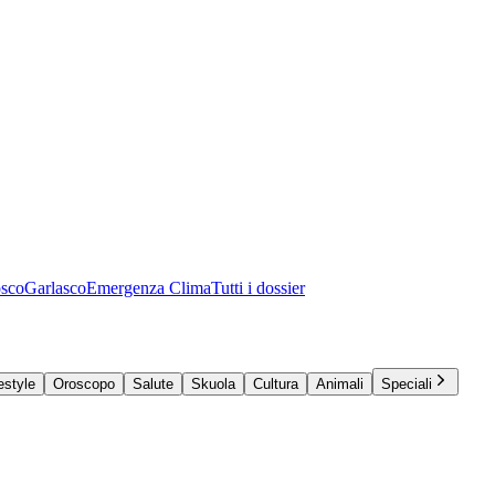
osco
Garlasco
Emergenza Clima
Tutti i dossier
estyle
Oroscopo
Salute
Skuola
Cultura
Animali
Speciali