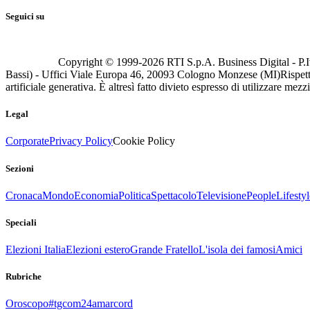
Seguici su
Copyright © 1999-
2026
RTI S.p.A. Business Digital - P.I
Bassi) - Uffici Viale Europa 46, 20093 Cologno Monzese (MI)
Rispett
artificiale generativa. È altresì fatto divieto espresso di utilizzare mez
Legal
Corporate
Privacy Policy
Cookie Policy
Sezioni
Cronaca
Mondo
Economia
Politica
Spettacolo
Televisione
People
Lifestyl
Speciali
Elezioni Italia
Elezioni estero
Grande Fratello
L'isola dei famosi
Amici
Rubriche
Oroscopo
#tgcom24amarcord