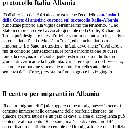
protocollo Italia-Albania
Dall'altro lato dell'Adriatico arriva anche l'eco delle
conclusioni
della Corte di giustizia europea sul protocollo Italia-Albania
pubblicate proprio alla vigilia dell'ennesimo trasferimento. "Uno
Stato membro - scrive l'avvocato generale della Corte, Richard de la
Tour - può designare Paesi d'origine sicuri mediante atto legislativo",
come ha fatto l'Italia. Ma c'è un "ma", ed è anche piuttosto
importante. Lo Stato in questione, infatti, deve anche "divulgare, a
fini di controllo giurisdizionale, le fonti d'informazione su cui si
fonda la designazione", sulla quale resta immutato il diritto dei
giudici di verificarne la legittimità. Un parere, quello dell'avvocato,
che non è comunque vincolante mentre Bruxelles attende la
sentenza della Corte, prevista tra fine maggio e inizio giugno.
Il centro per migranti in Albania
Il centro migranti di Gjader appare come un gigantesco blocco di
cemento immerso nelle campagne della periferia albanese, tra
qualche sparuta fattoria e un paio di cave. L'area di accoglienza può
contenere al momento 48 persone, ma "che diventeranno 144",
come ribadito dal direttore centrale dell'Immigrazione e della Polizia