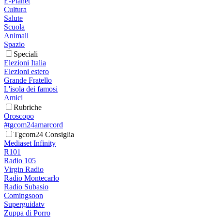
E-Planet
Cultura
Salute
Scuola
Animali
Spazio
Speciali
Elezioni Italia
Elezioni estero
Grande Fratello
L'isola dei famosi
Amici
Rubriche
Oroscopo
#tgcom24amarcord
Tgcom24 Consiglia
Mediaset Infinity
R101
Radio 105
Virgin Radio
Radio Montecarlo
Radio Subasio
Comingsoon
Superguidatv
Zuppa di Porro