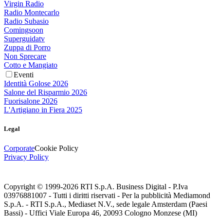
Virgin Radio
Radio Montecarlo
Radio Subasio
Comingsoon
Superguidatv
Zuppa di Porro
Non Sprecare
Cotto e Mangiato
Eventi
Identità Golose 2026
Salone del Risparmio 2026
Fuorisalone 2026
L'Artigiano in Fiera 2025
Legal
Corporate
Cookie Policy
Privacy Policy
Copyright © 1999-
2026
RTI S.p.A. Business Digital - P.Iva
03976881007 - Tutti i diritti riservati - Per la pubblicità Mediamond
S.p.A. - RTI S.p.A., Mediaset N.V., sede legale Amsterdam (Paesi
Bassi) - Uffici Viale Europa 46, 20093 Cologno Monzese (MI)