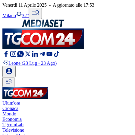
Venerdì 11 Aprile 2025
-
Aggiornato alle
17:53
Milano
32°
Leone
(23 Lug - 23 Ago)
Ultim'ora
Cronaca
Mondo
Economia
TgcomLab
Televisione