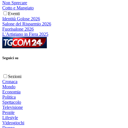
Non Sprecare
Cotto e Mangiato
Eventi
Identità Golose 2026
Salone del Risparmio 2026
Fuorisalone 2026
L'Artigiano in Fiera 2025
Seguici su
Sezioni
Cronaca
Mondo
Economia
Politica
Spettacolo
Televisione
People
Lifestyle
Videogiochi
Donne