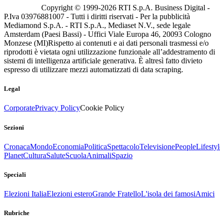
Copyright © 1999-
2026
RTI S.p.A. Business Digital -
P.Iva 03976881007 - Tutti i diritti riservati - Per la pubblicità
Mediamond S.p.A. - RTI S.p.A., Mediaset N.V., sede legale
Amsterdam (Paesi Bassi) - Uffici Viale Europa 46, 20093 Cologno
Monzese (MI)
Rispetto ai contenuti e ai dati personali trasmessi e/o
riprodotti è vietata ogni utilizzazione funzionale all’addestramento di
sistemi di intelligenza artificiale generativa. È altresì fatto divieto
espresso di utilizzare mezzi automatizzati di data scraping.
Legal
Corporate
Privacy Policy
Cookie Policy
Sezioni
Cronaca
Mondo
Economia
Politica
Spettacolo
Televisione
People
Lifestyl
Planet
Cultura
Salute
Scuola
Animali
Spazio
Speciali
Elezioni Italia
Elezioni estero
Grande Fratello
L'isola dei famosi
Amici
Rubriche