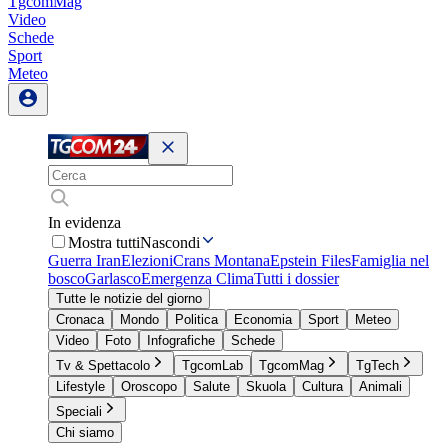
TgcomMag
Video
Schede
Sport
Meteo
In evidenza
Mostra tutti
Nascondi
Guerra Iran
Elezioni
Crans Montana
Epstein Files
Famiglia nel
bosco
Garlasco
Emergenza Clima
Tutti i dossier
Tutte le notizie del giorno
Cronaca
Mondo
Politica
Economia
Sport
Meteo
Video
Foto
Infografiche
Schede
Tv & Spettacolo
TgcomLab
TgcomMag
TgTech
Lifestyle
Oroscopo
Salute
Skuola
Cultura
Animali
Speciali
Chi siamo