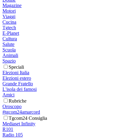
Magazine
Motori
Viaggi
Cucina
Tgtech
E-Planet
Cultura
Salute
Scuola
Animali
Spazio
Speciali
Elezioni Italia
Elezioni estero
Grande Fratello
L'isola dei famosi
Amici
Rubriche
Oroscopo
#tgcom24amarcord
Tgcom24 Consiglia
Mediaset Infinity
R101
Radio 105