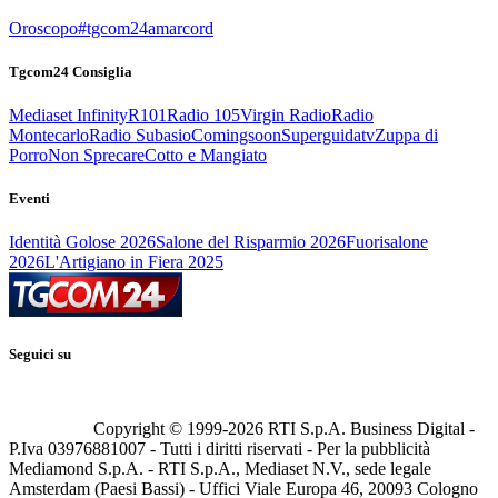
Oroscopo
#tgcom24amarcord
Tgcom24 Consiglia
Mediaset Infinity
R101
Radio 105
Virgin Radio
Radio
Montecarlo
Radio Subasio
Comingsoon
Superguidatv
Zuppa di
Porro
Non Sprecare
Cotto e Mangiato
Eventi
Identità Golose 2026
Salone del Risparmio 2026
Fuorisalone
2026
L'Artigiano in Fiera 2025
Seguici su
Copyright © 1999-
2026
RTI S.p.A. Business Digital -
P.Iva 03976881007 - Tutti i diritti riservati - Per la pubblicità
Mediamond S.p.A. - RTI S.p.A., Mediaset N.V., sede legale
Amsterdam (Paesi Bassi) - Uffici Viale Europa 46, 20093 Cologno