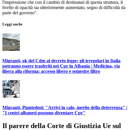
l'impressione che con il cambio di destinatari di questa struttura, il
livello di opacità sia ulteriormente aumentato, segno di difficoltà da
parte del governo".
Leggi anche
Migranti, ok del Cdm al decreto legge: gli irregolari in Italia
potranno essere trasferiti nei Cpr in Albania | Medicina, via
libera alla riforma: accesso libero e semestre filtro
Migranti, Piantedosi: "Arrivi in calo, merito della deterrenza" |
"I centri albanesi possono diventare Cpr"
Il parere della Corte di Giustizia Ue sul