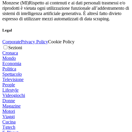
Monzese (MI)
Rispetto ai contenuti e ai dati personali trasmessi e/o
riprodotti è vietata ogni utilizzazione funzionale all’addestramento di
sistemi di intelligenza artificiale generativa. È altresì fatto divieto
espresso di utilizzare mezzi automatizzati di data scraping.
Legal
Corporate
Privacy Policy
Cookie Policy
Sezioni
Cronaca
Mondo
Economia
Politica
Spettacolo
Televisione
People
Lifestyle
Videogiochi
Donne
Magazine
Motori
Viaggi
Cucina
Tgtech