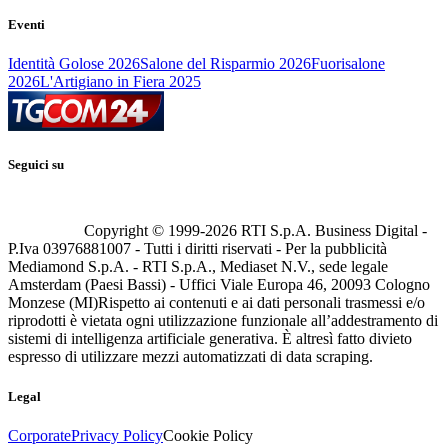
Eventi
Identità Golose 2026
Salone del Risparmio 2026
Fuorisalone
2026
L'Artigiano in Fiera 2025
Seguici su
Copyright © 1999-
2026
RTI S.p.A. Business Digital -
P.Iva 03976881007 - Tutti i diritti riservati - Per la pubblicità
Mediamond S.p.A. - RTI S.p.A., Mediaset N.V., sede legale
Amsterdam (Paesi Bassi) - Uffici Viale Europa 46, 20093 Cologno
Monzese (MI)
Rispetto ai contenuti e ai dati personali trasmessi e/o
riprodotti è vietata ogni utilizzazione funzionale all’addestramento di
sistemi di intelligenza artificiale generativa. È altresì fatto divieto
espresso di utilizzare mezzi automatizzati di data scraping.
Legal
Corporate
Privacy Policy
Cookie Policy