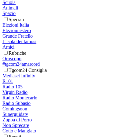
Scuola
Animali
Spazio
Speciali
Elezioni Italia
Elezioni estero
Grande Fratello
L'isola dei famosi
Amici
Rubriche
Oroscopo
#tgcom24amarcord
Tgcom24 Consiglia
Mediaset Infinity
R101
Radio 105
Virgin Radio
Radio Montecarlo
Radio Subasio
Comingsoon
Superguidatv
Zuppa di Porro
Non Sprecare
Cotto e Mangiato
Eventi