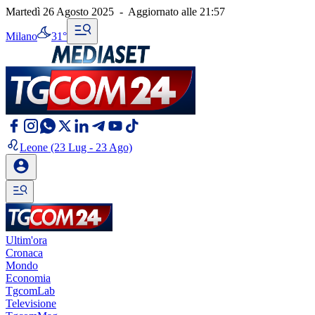
Martedì 26 Agosto 2025
-
Aggiornato alle
21:57
Milano
31°
Leone
(23 Lug - 23 Ago)
Ultim'ora
Cronaca
Mondo
Economia
TgcomLab
Televisione