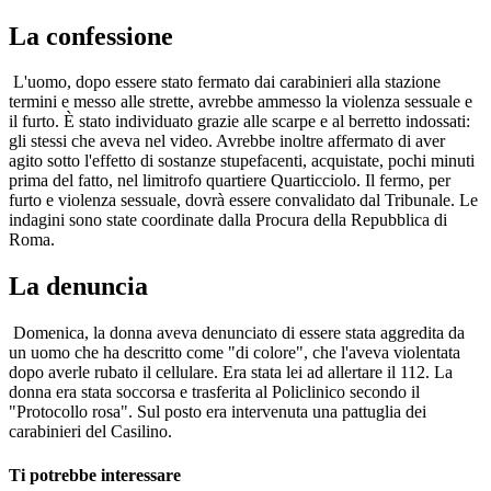
La confessione
L'uomo, dopo essere stato fermato dai carabinieri alla stazione
termini e messo alle strette, avrebbe ammesso la violenza sessuale e
il furto. È stato individuato grazie alle scarpe e al berretto indossati:
gli stessi che aveva nel video. Avrebbe inoltre affermato di aver
agito sotto l'effetto di sostanze stupefacenti, acquistate, pochi minuti
prima del fatto, nel limitrofo quartiere Quarticciolo. Il fermo, per
furto e violenza sessuale, dovrà essere convalidato dal Tribunale. Le
indagini sono state coordinate dalla Procura della Repubblica di
Roma.
La denuncia
Domenica, la donna aveva denunciato di essere stata aggredita da
un uomo che ha descritto come "di colore", che l'aveva violentata
dopo averle rubato il cellulare. Era stata lei ad allertare il 112. La
donna era stata soccorsa e trasferita al Policlinico secondo il
"Protocollo rosa". Sul posto era intervenuta una pattuglia dei
carabinieri del Casilino.
Ti potrebbe interessare