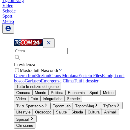
TgcomMag
Video
Schede
Sport
Meteo
In evidenza
Mostra tutti
Nascondi
Guerra Iran
Elezioni
Crans Montana
Epstein Files
Famiglia nel
bosco
Garlasco
Emergenza Clima
Tutti i dossier
Tutte le notizie del giorno
Cronaca
Mondo
Politica
Economia
Sport
Meteo
Video
Foto
Infografiche
Schede
Tv & Spettacolo
TgcomLab
TgcomMag
TgTech
Lifestyle
Oroscopo
Salute
Skuola
Cultura
Animali
Speciali
Chi siamo