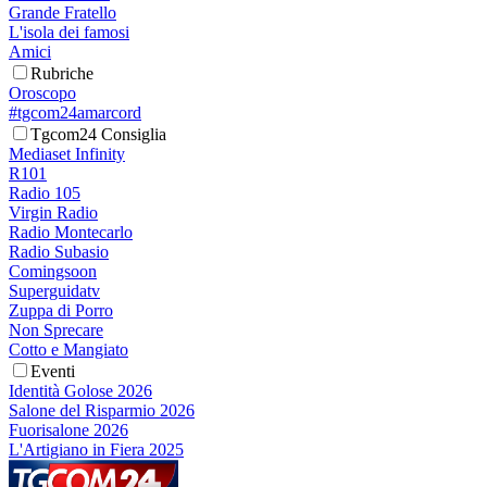
Grande Fratello
L'isola dei famosi
Amici
Rubriche
Oroscopo
#tgcom24amarcord
Tgcom24 Consiglia
Mediaset Infinity
R101
Radio 105
Virgin Radio
Radio Montecarlo
Radio Subasio
Comingsoon
Superguidatv
Zuppa di Porro
Non Sprecare
Cotto e Mangiato
Eventi
Identità Golose 2026
Salone del Risparmio 2026
Fuorisalone 2026
L'Artigiano in Fiera 2025