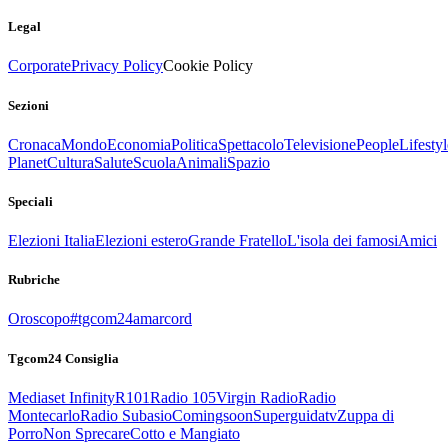
Legal
Corporate
Privacy Policy
Cookie Policy
Sezioni
Cronaca
Mondo
Economia
Politica
Spettacolo
Televisione
People
Lifestyl
Planet
Cultura
Salute
Scuola
Animali
Spazio
Speciali
Elezioni Italia
Elezioni estero
Grande Fratello
L'isola dei famosi
Amici
Rubriche
Oroscopo
#tgcom24amarcord
Tgcom24 Consiglia
Mediaset Infinity
R101
Radio 105
Virgin Radio
Radio
Montecarlo
Radio Subasio
Comingsoon
Superguidatv
Zuppa di
Porro
Non Sprecare
Cotto e Mangiato