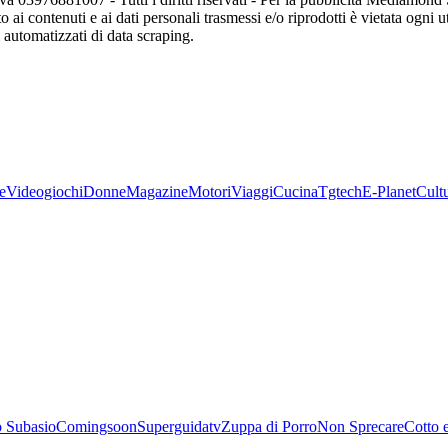
o ai contenuti e ai dati personali trasmessi e/o riprodotti è vietata ogni 
zi automatizzati di data scraping.
e
Videogiochi
Donne
Magazine
Motori
Viaggi
Cucina
Tgtech
E-Planet
Cult
 Subasio
Comingsoon
Superguidatv
Zuppa di Porro
Non Sprecare
Cotto 