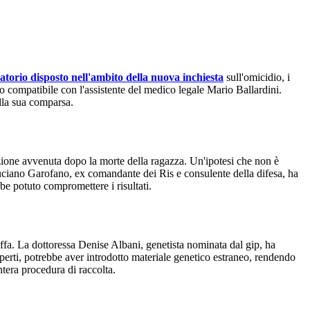
atorio disposto nell'ambito della nuova inchiesta
sull'omicidio, i
to compatibile con l'assistente del medico legale Mario Ballardini.
ella sua comparsa.
azione avvenuta dopo la morte della ragazza. Un'ipotesi che non è
uciano Garofano, ex comandante dei Ris e consulente della difesa, ha
be potuto compromettere i risultati.
stoffa. La dottoressa Denise Albani, genetista nominata dal gip, ha
perti, potrebbe aver introdotto materiale genetico estraneo, rendendo
ntera procedura di raccolta.