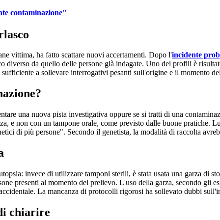
ente contaminazione"
rlasco
ane vittima, ha fatto scattare nuovi accertamenti. Dopo l'
incidente prob
co diverso da quello delle persone già indagate. Uno dei profili è risulta
a sufficiente a sollevare interrogativi pesanti sull'origine e il momento d
inazione?
entare una nuova pista investigativa oppure se si tratti di una contamin
arza, e non con un tampone orale, come previsto dalle buone pratiche. L
tici di più persone". Secondo il genetista, la modalità di raccolta avreb
a
autopsia: invece di utilizzare tamponi sterili, è stata usata una garza di 
rsone presenti al momento del prelievo. L'uso della garza, secondo gli es
 accidentale. La mancanza di protocolli rigorosi ha sollevato dubbi sull'i
di chiarire