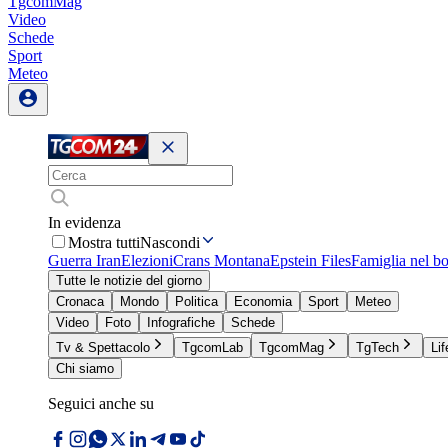
TgcomMag
Video
Schede
Sport
Meteo
In evidenza
Mostra tutti
Nascondi
Guerra Iran
Elezioni
Crans Montana
Epstein Files
Famiglia nel b
Tutte le notizie del giorno
Cronaca
Mondo
Politica
Economia
Sport
Meteo
Video
Foto
Infografiche
Schede
Tv & Spettacolo
TgcomLab
TgcomMag
TgTech
Lif
Chi siamo
Seguici anche su