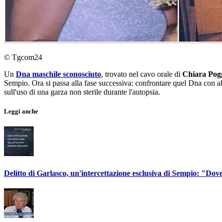
© Tgcom24
Un
Dna maschile sconosciuto
, trovato nel cavo orale di
Chiara Pog
Sempio. Ora si passa alla fase successiva: confrontare quel Dna con a
sull'uso di una garza non sterile durante l'autopsia.
Leggi anche
Delitto di Garlasco, un'intercettazione esclusiva di Sempio: "Dov