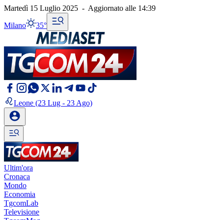
Martedì 15 Luglio 2025
-
Aggiornato alle
14:39
Milano
35°
Leone
(23 Lug - 23 Ago)
Ultim'ora
Cronaca
Mondo
Economia
TgcomLab
Televisione