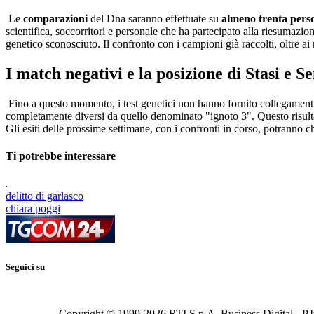
Le
comparazioni
del Dna saranno effettuate su
almeno trenta pers
scientifica, soccorritori e personale che ha partecipato alla riesumazio
genetico sconosciuto. Il confronto con i campioni già raccolti, oltre ai 
I match negativi e la posizione di Stasi e S
Fino a questo momento, i test genetici non hanno fornito collegamen
completamente diversi da quello denominato "ignoto 3". Questo risultat
Gli esiti delle prossime settimane, con i confronti in corso, potranno c
Ti potrebbe interessare
delitto di garlasco
chiara poggi
Seguici su
Copyright © 1999-
2026
RTI S.p.A. Business Digital - P.I