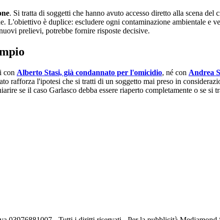
one
. Si tratta di soggetti che hanno avuto accesso diretto alla scena del 
ne. L'obiettivo è duplice: escludere ogni contaminazione ambientale e veri
nuovi prelievi, potrebbe fornire risposte decisive.
empio
ti con
Alberto Stasi, già condannato per l'omicidio
, né con
Andrea S
o rafforza l'ipotesi che si tratti di un soggetto mai preso in considera
hiarire se il caso Garlasco debba essere riaperto completamente o se si tr
va 03976881007 - Tutti i diritti riservati - Per la pubblicità Mediamon