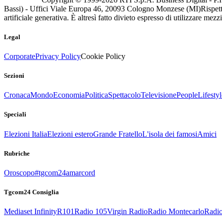
Bassi) - Uffici Viale Europa 46, 20093 Cologno Monzese (MI)
Rispett
artificiale generativa. È altresì fatto divieto espresso di utilizzare mez
Legal
Corporate
Privacy Policy
Cookie Policy
Sezioni
Cronaca
Mondo
Economia
Politica
Spettacolo
Televisione
People
Lifestyl
Speciali
Elezioni Italia
Elezioni estero
Grande Fratello
L'isola dei famosi
Amici
Rubriche
Oroscopo
#tgcom24amarcord
Tgcom24 Consiglia
Mediaset Infinity
R101
Radio 105
Virgin Radio
Radio Montecarlo
Radio