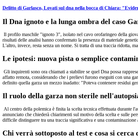
Delitto di Garlasco, Lovati sul dna nella bocca di Chiara: "Evid
Il Dna ignoto e la lunga ombra del caso Ga
Il profilo maschile "ignoto 3", isolato nel cavo orofaringeo della giov
risultati delle analisi hanno confermato la presenza di materiale geneti
L'altro, invece, resta senza un nome. Si tratta di una traccia ridotta, m
Le ipotesi: nuova pista o semplice contam
Gli inquirenti sono ora chiamati a stabilire se quel Dna possa rappres
affatto remota, considerando che i prelievi furono eseguiti con una g
definito quella garza un mezzo inadatto: "Poteva contenere residui gene
Il ruolo della garza non sterile nell'autopsi
Al centro della polemica è finita la scelta tecnica effettuata durante l'
annunciato che chiederà chiarimenti sul motivo della scelta e sulle pe
difficile distinguere tra una traccia significativa e una contaminazione
Chi verrà sottoposto al test e cosa si cerca 