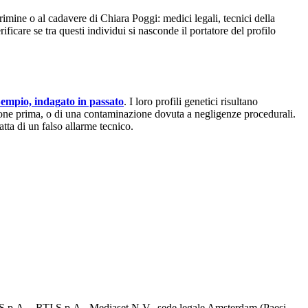
crimine o al cadavere di Chiara Poggi: medici legali, tecnici della
ficare se tra questi individui si nasconde il portatore del profilo
empio, indagato in passato
. I loro profili genetici risultano
zione prima, o di una contaminazione dovuta a negligenze procedurali.
atta di un falso allarme tecnico.
d S.p.A. - RTI S.p.A., Mediaset N.V., sede legale Amsterdam (Paesi