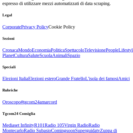
espresso di utilizzare mezzi automatizzati di data scraping.
Legal
Corporate
Privacy Policy
Cookie Policy
Sezioni
Cronaca
Mondo
Economia
Politica
Spettacolo
Televisione
People
Lifestyl
Planet
Cultura
Salute
Scuola
Animali
Spazio
Speciali
Elezioni Italia
Elezioni estero
Grande Fratello
L'isola dei famosi
Amici
Rubriche
Oroscopo
#tgcom24amarcord
Tgcom24 Consiglia
Mediaset Infinity
R101
Radio 105
Virgin Radio
Radio
Montecarlo
Radio Subasio
Comingsoon
Superguidatv
Zuppa di