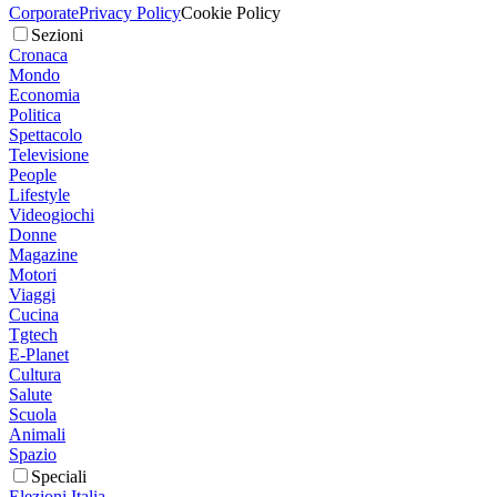
Corporate
Privacy Policy
Cookie Policy
Sezioni
Cronaca
Mondo
Economia
Politica
Spettacolo
Televisione
People
Lifestyle
Videogiochi
Donne
Magazine
Motori
Viaggi
Cucina
Tgtech
E-Planet
Cultura
Salute
Scuola
Animali
Spazio
Speciali
Elezioni Italia