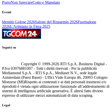
Porro
Non Sprecare
Cotto e Mangiato
Eventi
Identità Golose 2026
Salone del Risparmio 2026
Fuorisalone
2026
L'Artigiano in Fiera 2025
Seguici su
Copyright © 1999-
2026
RTI S.p.A. Business Digital -
P.Iva 03976881007 - Tutti i diritti riservati - Per la pubblicità
Mediamond S.p.A. - RTI S.p.A., Mediaset N.V., sede legale
Amsterdam (Paesi Bassi) - Uffici Viale Europa 46, 20093 Cologno
Monzese (MI)
Rispetto ai contenuti e ai dati personali trasmessi e/o
riprodotti è vietata ogni utilizzazione funzionale all’addestramento di
sistemi di intelligenza artificiale generativa. È altresì fatto divieto
espresso di utilizzare mezzi automatizzati di data scraping.
Legal