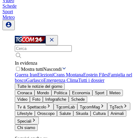
Video
Schede
Sport
Meteo
In evidenza
Mostra tutti
Nascondi
Guerra Iran
Elezioni
Crans Montana
Epstein Files
Famiglia nel
bosco
Garlasco
Emergenza Clima
Tutti i dossier
Tutte le notizie del giorno
Cronaca
Mondo
Politica
Economia
Sport
Meteo
Video
Foto
Infografiche
Schede
Tv & Spettacolo
TgcomLab
TgcomMag
TgTech
Lifestyle
Oroscopo
Salute
Skuola
Cultura
Animali
Speciali
Chi siamo