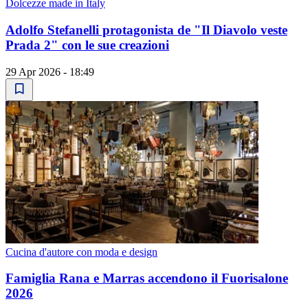
Dolcezze made in Italy
Adolfo Stefanelli protagonista de "Il Diavolo veste
Prada 2" con le sue creazioni
29 Apr 2026 - 18:49
Cucina d'autore con moda e design
Famiglia Rana e Marras accendono il Fuorisalone
2026