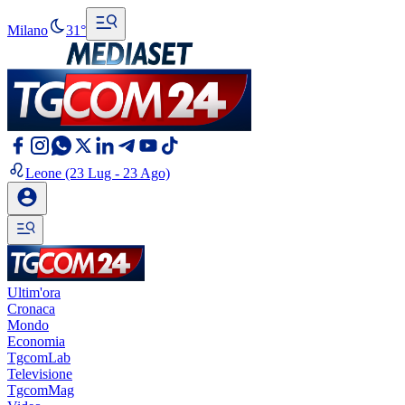
Milano
31°
Leone
(23 Lug - 23 Ago)
Ultim'ora
Cronaca
Mondo
Economia
TgcomLab
Televisione
TgcomMag