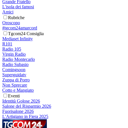
Grande Fratello
L'isola dei famosi
Amici
Rubriche
Oroscopo
#tgcom24amarcord
Tgcom24 Consiglia
Mediaset Infinity
R101
Radio 105
Virgin Radio
Radio Montecarlo
Radio Subasio
Comingsoon
Superguidatv
Zuppa di Porro
Non Sprecare
Cotto e Mangiato
Eventi
Identità Golose 2026
Salone del Risparmio 2026
Fuorisalone 2026
L'Artigiano in Fiera 2025