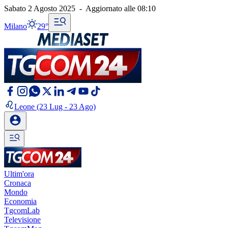
Sabato 2 Agosto 2025
-
Aggiornato alle
08:10
Milano
29°
Leone
(23 Lug - 23 Ago)
Ultim'ora
Cronaca
Mondo
Economia
TgcomLab
Televisione