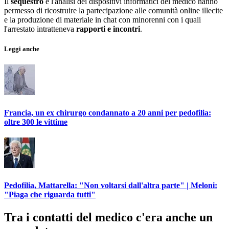
Il
sequestro
e l'analisi dei dispositivi informatici del medico hanno
permesso di ricostruire la partecipazione alle comunità online illecite
e la produzione di materiale in chat con minorenni con i quali
l'arrestato intratteneva
rapporti e incontri
.
Leggi anche
Francia, un ex chirurgo condannato a 20 anni per pedofilia:
oltre 300 le vittime
Pedofilia, Mattarella: "Non voltarsi dall'altra parte" | Meloni:
"Piaga che riguarda tutti"
Tra i contatti del medico c'era anche un