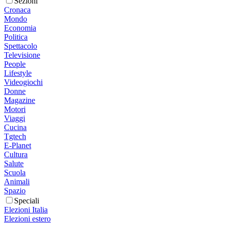
Sezioni
Cronaca
Mondo
Economia
Politica
Spettacolo
Televisione
People
Lifestyle
Videogiochi
Donne
Magazine
Motori
Viaggi
Cucina
Tgtech
E-Planet
Cultura
Salute
Scuola
Animali
Spazio
Speciali
Elezioni Italia
Elezioni estero