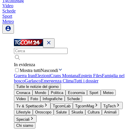
TgcomMag
Video
Schede
Sport
Meteo
In evidenza
Mostra tutti
Nascondi
Guerra Iran
Elezioni
Crans Montana
Epstein Files
Famiglia nel
bosco
Garlasco
Emergenza Clima
Tutti i dossier
Tutte le notizie del giorno
Cronaca
Mondo
Politica
Economia
Sport
Meteo
Video
Foto
Infografiche
Schede
Tv & Spettacolo
TgcomLab
TgcomMag
TgTech
Lifestyle
Oroscopo
Salute
Skuola
Cultura
Animali
Speciali
Chi siamo