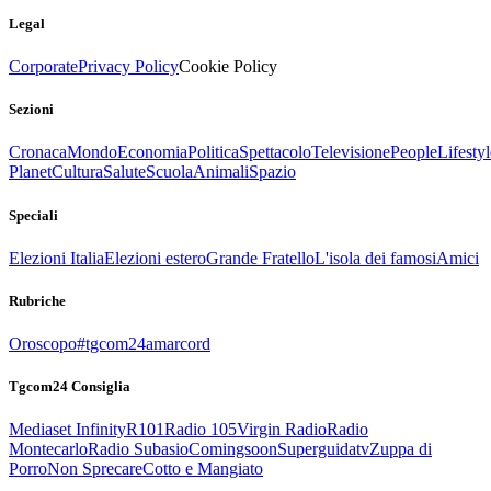
Legal
Corporate
Privacy Policy
Cookie Policy
Sezioni
Cronaca
Mondo
Economia
Politica
Spettacolo
Televisione
People
Lifestyl
Planet
Cultura
Salute
Scuola
Animali
Spazio
Speciali
Elezioni Italia
Elezioni estero
Grande Fratello
L'isola dei famosi
Amici
Rubriche
Oroscopo
#tgcom24amarcord
Tgcom24 Consiglia
Mediaset Infinity
R101
Radio 105
Virgin Radio
Radio
Montecarlo
Radio Subasio
Comingsoon
Superguidatv
Zuppa di
Porro
Non Sprecare
Cotto e Mangiato