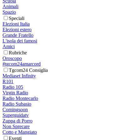
Scuola
Animali
Spazio
Speciali
Elezioni Italia
Elezioni estero
Grande Fratello
L'isola dei famosi
Amici
Rubriche
Oroscopo
#tgcom24amarcord
Tgcom24 Consiglia
Mediaset Infinity
R101
Radio 105
Virgin Radio
Radio Montecarlo
Radio Subasio
Comingsoon
Superguidatv
Zuppa di Porro
Non Sprecare
Cotto e Mangiato
Eventi