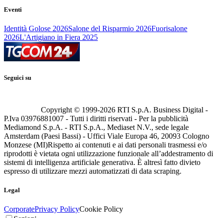
Eventi
Identità Golose 2026
Salone del Risparmio 2026
Fuorisalone
2026
L'Artigiano in Fiera 2025
Seguici su
Copyright © 1999-
2026
RTI S.p.A. Business Digital -
P.Iva 03976881007 - Tutti i diritti riservati - Per la pubblicità
Mediamond S.p.A. - RTI S.p.A., Mediaset N.V., sede legale
Amsterdam (Paesi Bassi) - Uffici Viale Europa 46, 20093 Cologno
Monzese (MI)
Rispetto ai contenuti e ai dati personali trasmessi e/o
riprodotti è vietata ogni utilizzazione funzionale all’addestramento di
sistemi di intelligenza artificiale generativa. È altresì fatto divieto
espresso di utilizzare mezzi automatizzati di data scraping.
Legal
Corporate
Privacy Policy
Cookie Policy