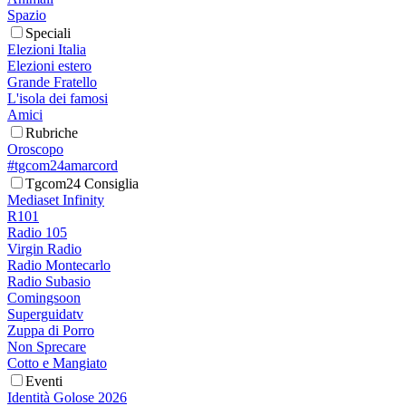
Spazio
Speciali
Elezioni Italia
Elezioni estero
Grande Fratello
L'isola dei famosi
Amici
Rubriche
Oroscopo
#tgcom24amarcord
Tgcom24 Consiglia
Mediaset Infinity
R101
Radio 105
Virgin Radio
Radio Montecarlo
Radio Subasio
Comingsoon
Superguidatv
Zuppa di Porro
Non Sprecare
Cotto e Mangiato
Eventi
Identità Golose 2026