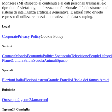
Monzese (MI)
Rispetto ai contenuti e ai dati personali trasmessi e/o
riprodotti è vietata ogni utilizzazione funzionale all’addestramento di
sistemi di intelligenza artificiale generativa. È altresì fatto divieto
espresso di utilizzare mezzi automatizzati di data scraping.
Legal
Corporate
Privacy Policy
Cookie Policy
Sezioni
Cronaca
Mondo
Economia
Politica
Spettacolo
Televisione
People
Lifestyl
Planet
Cultura
Salute
Scuola
Animali
Spazio
Speciali
Elezioni Italia
Elezioni estero
Grande Fratello
L'isola dei famosi
Amici
Rubriche
Oroscopo
#tgcom24amarcord
Tgcom24 Consiglia