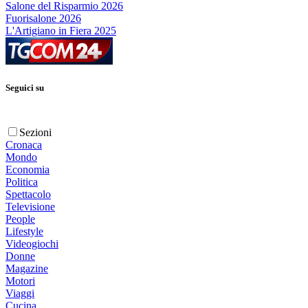
Salone del Risparmio 2026
Fuorisalone 2026
L'Artigiano in Fiera 2025
Seguici su
Sezioni
Cronaca
Mondo
Economia
Politica
Spettacolo
Televisione
People
Lifestyle
Videogiochi
Donne
Magazine
Motori
Viaggi
Cucina