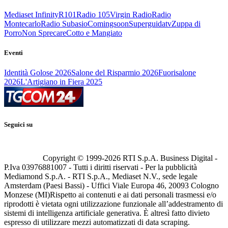
Mediaset Infinity
R101
Radio 105
Virgin Radio
Radio
Montecarlo
Radio Subasio
Comingsoon
Superguidatv
Zuppa di
Porro
Non Sprecare
Cotto e Mangiato
Eventi
Identità Golose 2026
Salone del Risparmio 2026
Fuorisalone
2026
L'Artigiano in Fiera 2025
Seguici su
Copyright © 1999-
2026
RTI S.p.A. Business Digital -
P.Iva 03976881007 - Tutti i diritti riservati - Per la pubblicità
Mediamond S.p.A. - RTI S.p.A., Mediaset N.V., sede legale
Amsterdam (Paesi Bassi) - Uffici Viale Europa 46, 20093 Cologno
Monzese (MI)
Rispetto ai contenuti e ai dati personali trasmessi e/o
riprodotti è vietata ogni utilizzazione funzionale all’addestramento di
sistemi di intelligenza artificiale generativa. È altresì fatto divieto
espresso di utilizzare mezzi automatizzati di data scraping.