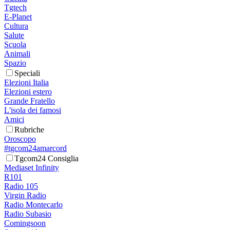
Tgtech
E-Planet
Cultura
Salute
Scuola
Animali
Spazio
Speciali
Elezioni Italia
Elezioni estero
Grande Fratello
L'isola dei famosi
Amici
Rubriche
Oroscopo
#tgcom24amarcord
Tgcom24 Consiglia
Mediaset Infinity
R101
Radio 105
Virgin Radio
Radio Montecarlo
Radio Subasio
Comingsoon