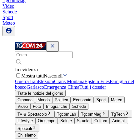
TgcomMag
Video
Schede
Sport
Meteo
In evidenza
Mostra tutti
Nascondi
Guerra Iran
Elezioni
Crans Montana
Epstein Files
Famiglia nel
bosco
Garlasco
Emergenza Clima
Tutti i dossier
Tutte le notizie del giorno
Cronaca
Mondo
Politica
Economia
Sport
Meteo
Video
Foto
Infografiche
Schede
Tv & Spettacolo
TgcomLab
TgcomMag
TgTech
Lifestyle
Oroscopo
Salute
Skuola
Cultura
Animali
Speciali
Chi siamo