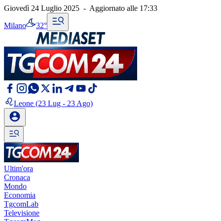
Giovedì 24 Luglio 2025
-
Aggiornato alle
17:33
Milano
32°
Leone
(23 Lug - 23 Ago)
Ultim'ora
Cronaca
Mondo
Economia
TgcomLab
Televisione