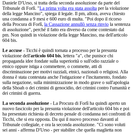
Daniele D'Urso, si tratta della seconda assoluzione da parte del
Tribunale di Forlì. "
La prima volta era stata assolta
per la violazione
della legge Mancino", spiega il legale. Il pm, allora, aveva chiesto
una condanna a 9 mesi e 600 euro di multa. "Poi dopo il ricorso
della Procura di Forlì,
la Cassazione annullò senza rinvio
la sentenza
di assoluzione", perché il fatto era diverso da come contestato dal
pm. Non quindi in violazione della legge Mancino, ma dell'articolo
604 bis.
Le accuse
- Ticchi è quindi tornata a processo per la presunta
violazione dell'
articolo 604 bis
, lettera "a", che punisce chi
propaganda idee fondate sulla superiorità o sull'odio razziale o
etnico oppure istiga a commettere, o commette, atti di
discriminazione per motivi razziali, etnici, nazionali o religiosi. Alla
donna è stata contestata anche l'istigazione e l'incitamento, fondato
sulla negazione, sulla minimizzazione in modo grave o sull'apologia
della Shoah o dei crimini di genocidio, dei crimini contro l'umanità e
dei crimini di guerra.
La seconda assoluzione
- La Procura di Forlì ha quindi aperto un
nuovo fascicolo per la presunta violazione dell'articolo 604 bis e poi
ha presentato richiesta di decreto penale di condanna nei confronti di
Ticchi, che si era opposta. Da qui il nuovo processo davanti al
Tribunale collegiale, e ora la seconda assoluzione. "Ci sono voluti
sei anni - afferma D'Urso - per stabilire che quella maglietta non