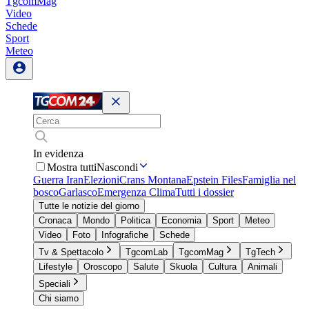
TgcomMag
Video
Schede
Sport
Meteo
In evidenza
Mostra tutti
Nascondi
Guerra Iran
Elezioni
Crans Montana
Epstein Files
Famiglia nel
bosco
Garlasco
Emergenza Clima
Tutti i dossier
Tutte le notizie del giorno
Cronaca
Mondo
Politica
Economia
Sport
Meteo
Video
Foto
Infografiche
Schede
Tv & Spettacolo
TgcomLab
TgcomMag
TgTech
Lifestyle
Oroscopo
Salute
Skuola
Cultura
Animali
Speciali
Chi siamo