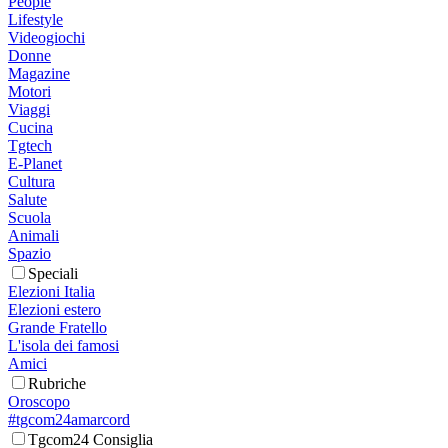
People
Lifestyle
Videogiochi
Donne
Magazine
Motori
Viaggi
Cucina
Tgtech
E-Planet
Cultura
Salute
Scuola
Animali
Spazio
Speciali
Elezioni Italia
Elezioni estero
Grande Fratello
L'isola dei famosi
Amici
Rubriche
Oroscopo
#tgcom24amarcord
Tgcom24 Consiglia