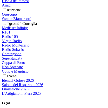
L'isola dei famosi
Amici
Rubriche
Oroscopo
#tgcom24amarcord
Tgcom24 Consiglia
Mediaset Infinity
R101
Radio 105
Virgin Radio
Radio Montecarlo
Radio Subasio
Comingsoon
Superguidatv
Zuppa di Porro
Non Sprecare
Cotto e Mangiato
Eventi
Identità Golose 2026
Salone del Risparmio 2026
Fuorisalone 2026
L'Artigiano in Fiera 2025
Legal