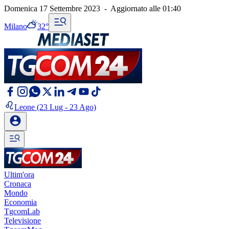
Domenica 17 Settembre 2023
-
Aggiornato alle
01:40
Milano
32°
Leone
(23 Lug - 23 Ago)
Ultim'ora
Cronaca
Mondo
Economia
TgcomLab
Televisione