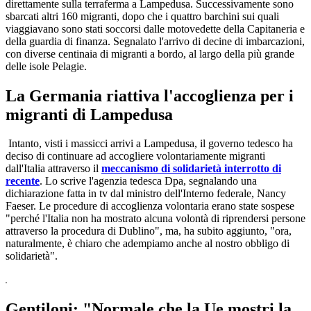
direttamente sulla terraferma a Lampedusa. Successivamente sono
sbarcati altri 160 migranti, dopo che i quattro barchini sui quali
viaggiavano sono stati soccorsi dalle motovedette della Capitaneria e
della guardia di finanza. Segnalato l'arrivo di decine di imbarcazioni,
con diverse centinaia di migranti a bordo, al largo della più grande
delle isole Pelagie.
La Germania riattiva l'accoglienza per i
migranti di Lampedusa
Intanto, visti i massicci arrivi a Lampedusa, il governo tedesco ha
deciso di continuare ad accogliere volontariamente migranti
dall'Italia attraverso il
meccanismo di solidarietà interrotto di
recente
. Lo scrive l'agenzia tedesca Dpa, segnalando una
dichiarazione fatta in tv dal ministro dell'Interno federale, Nancy
Faeser. Le procedure di accoglienza volontaria erano state sospese
"perché l'Italia non ha mostrato alcuna volontà di riprendersi persone
attraverso la procedura di Dublino", ma, ha subito aggiunto, "ora,
naturalmente, è chiaro che adempiamo anche al nostro obbligo di
solidarietà".
Gentiloni: "Normale che la Ue mostri la