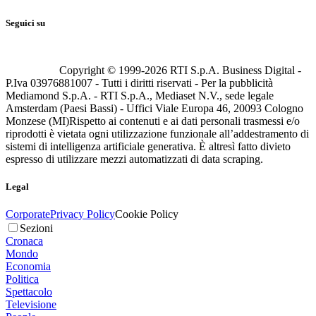
Seguici su
Copyright © 1999-
2026
RTI S.p.A. Business Digital -
P.Iva 03976881007 - Tutti i diritti riservati - Per la pubblicità
Mediamond S.p.A. - RTI S.p.A., Mediaset N.V., sede legale
Amsterdam (Paesi Bassi) - Uffici Viale Europa 46, 20093 Cologno
Monzese (MI)
Rispetto ai contenuti e ai dati personali trasmessi e/o
riprodotti è vietata ogni utilizzazione funzionale all’addestramento di
sistemi di intelligenza artificiale generativa. È altresì fatto divieto
espresso di utilizzare mezzi automatizzati di data scraping.
Legal
Corporate
Privacy Policy
Cookie Policy
Sezioni
Cronaca
Mondo
Economia
Politica
Spettacolo
Televisione