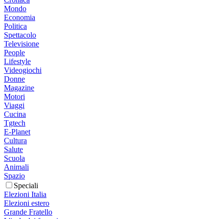
Mondo
Economia
Politica
Spettacolo
Televisione
People
Lifestyle
Videogiochi
Donne
Magazine
Motori
Viaggi
Cucina
Tgtech
E-Planet
Cultura
Salute
Scuola
Animali
Spazio
Speciali
Elezioni Italia
Elezioni estero
Grande Fratello