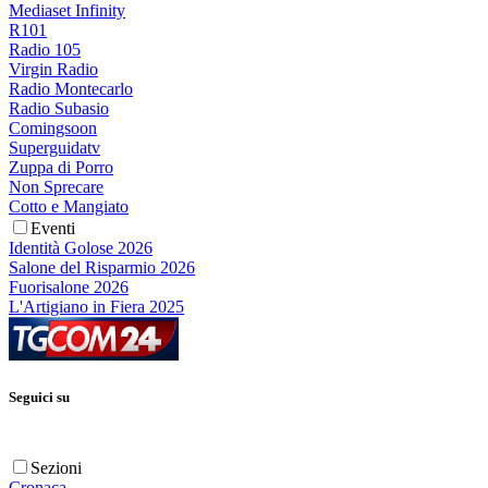
Mediaset Infinity
R101
Radio 105
Virgin Radio
Radio Montecarlo
Radio Subasio
Comingsoon
Superguidatv
Zuppa di Porro
Non Sprecare
Cotto e Mangiato
Eventi
Identità Golose 2026
Salone del Risparmio 2026
Fuorisalone 2026
L'Artigiano in Fiera 2025
Seguici su
Sezioni
Cronaca