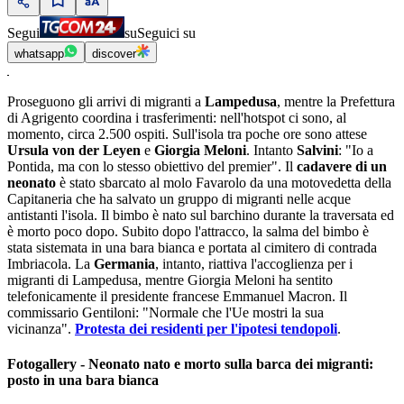
Segui
su
Seguici su
whatsapp
discover
Proseguono gli arrivi di migranti a
Lampedusa
, mentre la Prefettura
di Agrigento coordina i trasferimenti: nell'hotspot ci sono, al
momento, circa 2.500 ospiti. Sull'isola tra poche ore sono attese
Ursula von der Leyen
e
Giorgia Meloni
. Intanto
Salvini
: "Io a
Pontida, ma con lo stesso obiettivo del premier". Il
cadavere di un
neonato
è stato sbarcato al molo Favarolo da una motovedetta della
Capitaneria che ha salvato un gruppo di migranti nelle acque
antistanti l'isola. Il bimbo è nato sul barchino durante la traversata ed
è morto poco dopo. Subito dopo l'attracco, la salma del bimbo è
stata sistemata in una bara bianca e portata al cimitero di contrada
Imbriacola. La
Germania
, intanto, riattiva l'accoglienza per i
migranti di Lampedusa, mentre Giorgia Meloni ha sentito
telefonicamente il presidente francese Emmanuel Macron. Il
commissario Gentiloni: "Normale che l'Ue mostri la sua
vicinanza".
Protesta dei residenti per l'ipotesi tendopoli
.
Fotogallery - Neonato nato e morto sulla barca dei migranti:
posto in una bara bianca