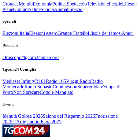
Cronaca
Mondo
Economia
Politica
Spettacolo
Televisione
People
Lifestyl
Planet
Cultura
Salute
Scuola
Animali
Spazio
Speciali
Elezioni Italia
Elezioni estero
Grande Fratello
L'isola dei famosi
Amici
Rubriche
Oroscopo
#tgcom24amarcord
Tgcom24 Consiglia
Mediaset Infinity
R101
Radio 105
Virgin Radio
Radio
Montecarlo
Radio Subasio
Comingsoon
Superguidatv
Zuppa di
Porro
Non Sprecare
Cotto e Mangiato
Eventi
Identità Golose 2026
Salone del Risparmio 2026
Fuorisalone
2026
L'Artigiano in Fiera 2025