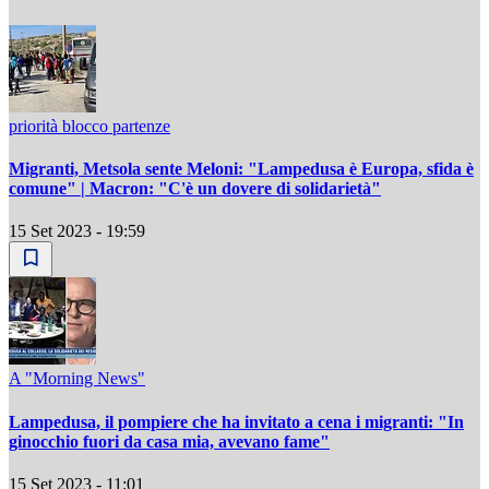
priorità blocco partenze
Migranti, Metsola sente Meloni: "Lampedusa è Europa, sfida è
comune" | Macron: "C'è un dovere di solidarietà"
15 Set 2023 - 19:59
A "Morning News"
Lampedusa, il pompiere che ha invitato a cena i migranti: "In
ginocchio fuori da casa mia, avevano fame"
15 Set 2023 - 11:01