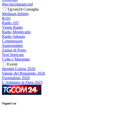
#tgcom24amarcord
Tgcom24 Consiglia
Mediaset Infinity
R101
Radio 105
Virgin Radio
Radio Montecarlo
Radio Subasio
Comingsoon
Superguidatv
Zuppa di Porro
Non Sprecare
Cotto e Mangiato
Eventi
Identità Golose 2026
Salone del Risparmio 2026
Fuorisalone 2026
L'Artigiano in Fiera 2025
Seguici su