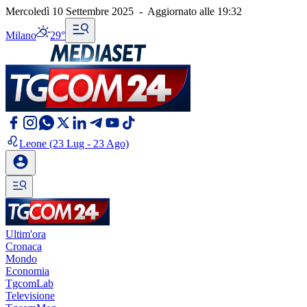
Mercoledì 10 Settembre 2025
-
Aggiornato alle
19:32
Milano
29°
Leone
(23 Lug - 23 Ago)
Ultim'ora
Cronaca
Mondo
Economia
TgcomLab
Televisione