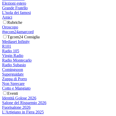
Elezioni estero
Grande Fratello
L'isola dei famosi
Amici
Rubriche
Oroscopo
#tgcom24amarcord
Tgcom24 Consiglia
Mediaset Infinity
R101
Radio 105
Virgin Radio
Radio Montecarlo
Radio Subasio
Comingsoon
Superguidatv
Zuppa di Porro
Non Sprecare
Cotto e Mangiato
Eventi
Identità Golose 2026
Salone del Risparmio 2026
Fuorisalone 2026
L'Artigiano in Fiera 2025