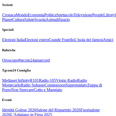
Sezioni
Cronaca
Mondo
Economia
Politica
Spettacolo
Televisione
People
Lifestyl
Planet
Cultura
Salute
Scuola
Animali
Spazio
Speciali
Elezioni Italia
Elezioni estero
Grande Fratello
L'isola dei famosi
Amici
Rubriche
Oroscopo
#tgcom24amarcord
Tgcom24 Consiglia
Mediaset Infinity
R101
Radio 105
Virgin Radio
Radio
Montecarlo
Radio Subasio
Comingsoon
Superguidatv
Zuppa di
Porro
Non Sprecare
Cotto e Mangiato
Eventi
Identità Golose 2026
Salone del Risparmio 2026
Fuorisalone
2026
L'Artigiano in Fiera 2025