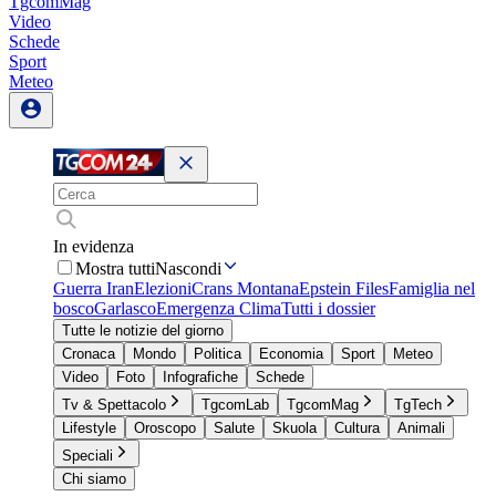
TgcomMag
Video
Schede
Sport
Meteo
In evidenza
Mostra tutti
Nascondi
Guerra Iran
Elezioni
Crans Montana
Epstein Files
Famiglia nel
bosco
Garlasco
Emergenza Clima
Tutti i dossier
Tutte le notizie del giorno
Cronaca
Mondo
Politica
Economia
Sport
Meteo
Video
Foto
Infografiche
Schede
Tv & Spettacolo
TgcomLab
TgcomMag
TgTech
Lifestyle
Oroscopo
Salute
Skuola
Cultura
Animali
Speciali
Chi siamo