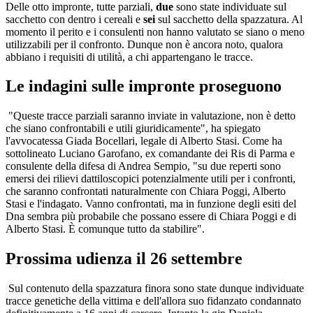
Delle otto impronte, tutte parziali,
due
sono state individuate sul
sacchetto con dentro i cereali e
sei
sul sacchetto della spazzatura. Al
momento il perito e i consulenti non hanno valutato se siano o meno
utilizzabili per il confronto. Dunque non è ancora noto, qualora
abbiano i requisiti di utilità, a chi appartengano le tracce.
Le indagini sulle impronte proseguono
"Queste tracce parziali saranno inviate in valutazione, non è detto
che siano confrontabili e utili giuridicamente", ha spiegato
l'avvocatessa Giada Bocellari, legale di Alberto Stasi. Come ha
sottolineato Luciano Garofano, ex comandante dei Ris di Parma e
consulente della difesa di Andrea Sempio, "su due reperti sono
emersi dei rilievi dattiloscopici potenzialmente utili per i confronti,
che saranno confrontati naturalmente con Chiara Poggi, Alberto
Stasi e l'indagato. Vanno confrontati, ma in funzione degli esiti del
Dna sembra più probabile che possano essere di Chiara Poggi e di
Alberto Stasi. È comunque tutto da stabilire".
Prossima udienza il 26 settembre
Sul contenuto della spazzatura finora sono state dunque individuate
tracce genetiche della vittima e dell'allora suo fidanzato condannato