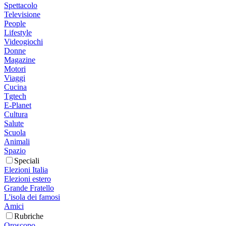
Spettacolo
Televisione
People
Lifestyle
Videogiochi
Donne
Magazine
Motori
Viaggi
Cucina
Tgtech
E-Planet
Cultura
Salute
Scuola
Animali
Spazio
Speciali
Elezioni Italia
Elezioni estero
Grande Fratello
L'isola dei famosi
Amici
Rubriche
Oroscopo