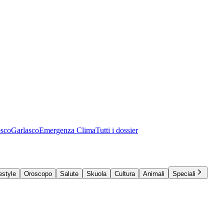
osco
Garlasco
Emergenza Clima
Tutti i dossier
estyle
Oroscopo
Salute
Skuola
Cultura
Animali
Speciali