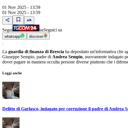
01 Nov 2025 - 13:59
01 Nov 2025 - 13:59
Segui
su
Seguici su
whatsapp
discover
La
guardia di finanza di Brescia
ha depositato un'informativa che agg
Giuseppe Sempio, padre di
Andrea Sempio
, nuovamente indagato pe
dover pagare in maniera occulta persone diverse piuttosto che i difen
Leggi anche
Delitto di Garlasco, indagato per corruzione il padre di Andrea 