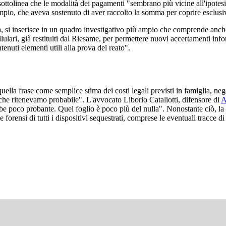
, sottolinea che le modalità dei pagamenti "sembrano più vicine all'ipotes
empio, che aveva sostenuto di aver raccolto la somma per coprire esclusi
, si inserisce in un quadro investigativo più ampio che comprende anche
ellulari, già restituiti dal Riesame, per permettere nuovi accertamenti i
tenuti elementi utili alla prova del reato".
quella frase come semplice stima dei costi legali previsti in famiglia,
sa che ritenevamo probabile". L'avvocato Liborio Cataliotti, difensore di
A
bbe poco probante. Quel foglio è poco più del nulla". Nonostante ciò, la
forensi di tutti i dispositivi sequestrati, comprese le eventuali tracce di 