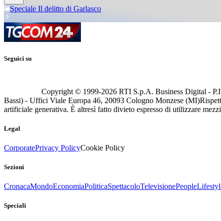
Speciale Il delitto di Garlasco
Seguici su
Copyright © 1999-
2026
RTI S.p.A. Business Digital - P.I
Bassi) - Uffici Viale Europa 46, 20093 Cologno Monzese (MI)
Rispett
artificiale generativa. È altresì fatto divieto espresso di utilizzare mez
Legal
Corporate
Privacy Policy
Cookie Policy
Sezioni
Cronaca
Mondo
Economia
Politica
Spettacolo
Televisione
People
Lifestyl
Speciali