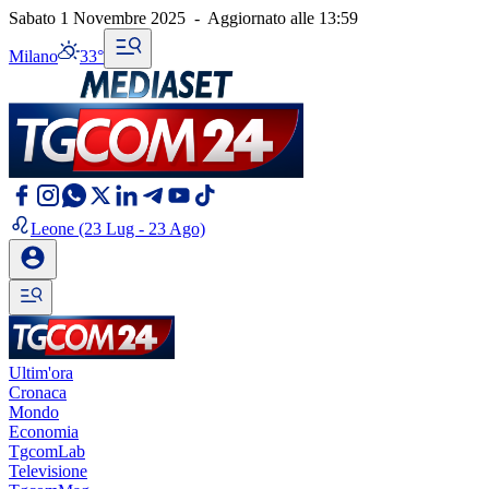
Sabato 1 Novembre 2025
-
Aggiornato alle
13:59
Milano
33°
Leone
(23 Lug - 23 Ago)
Ultim'ora
Cronaca
Mondo
Economia
TgcomLab
Televisione