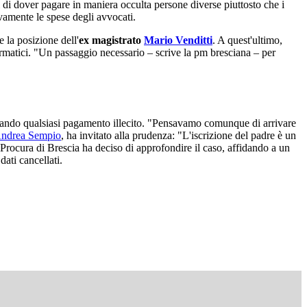
i di dover pagare in maniera occulta persone diverse piuttosto che i
vamente le spese degli avvocati.
 la posizione dell'
ex magistrato
Mario Venditti
. A quest'ultimo,
nformatici. "Un passaggio necessario – scrive la pm bresciana – per
 negando qualsiasi pagamento illecito. "Pensavamo comunque di arrivare
ndrea Sempio
, ha invitato alla prudenza: "L'iscrizione del padre è un
 Procura di Brescia ha deciso di approfondire il caso, affidando a un
dati cancellati.