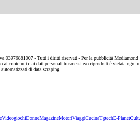
va 03976881007 - Tutti i diritti riservati - Per la pubblicità Mediamon
o ai contenuti e ai dati personali trasmessi e/o riprodotti è vietata ogni 
zi automatizzati di data scraping.
e
Videogiochi
Donne
Magazine
Motori
Viaggi
Cucina
Tgtech
E-Planet
Cult