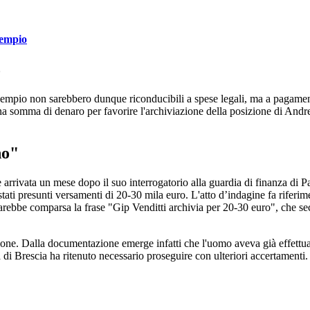
Sempio
o
empio non sarebbero dunque riconducibili a spese legali, ma a pagament
una somma di denaro per favorire l'archiviazione della posizione di Andr
no"
è arrivata un mese dopo il suo interrogatorio alla guardia di finanza di 
stati presunti versamenti di 20-30 mila euro. L'atto d’indagine fa riferi
rebbe comparsa la frase "Gip Venditti archivia per 20-30 euro", che sec
ione. Dalla documentazione emerge infatti che l'uomo aveva già effettua
ra di Brescia ha ritenuto necessario proseguire con ulteriori accertamenti.