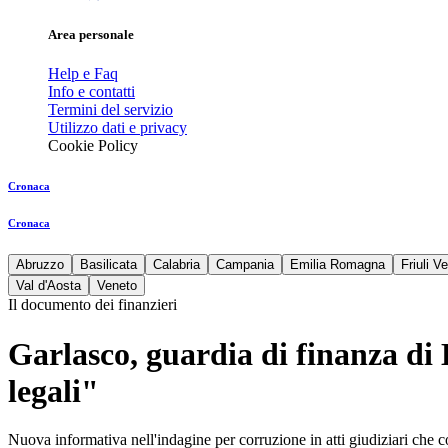
Area personale
Help e Faq
Info e contatti
Termini del servizio
Utilizzo dati e privacy
Cookie Policy
Cronaca
Cronaca
Abruzzo
Basilicata
Calabria
Campania
Emilia Romagna
Friuli V
Val d'Aosta
Veneto
Il documento dei finanzieri
Garlasco, guardia di finanza di
legali"
Nuova informativa nell'indagine per corruzione in atti giudiziari che