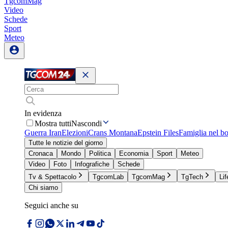
TgcomMag
Video
Schede
Sport
Meteo
In evidenza
Mostra tutti
Nascondi
Guerra Iran
Elezioni
Crans Montana
Epstein Files
Famiglia nel b
Tutte le notizie del giorno
Cronaca
Mondo
Politica
Economia
Sport
Meteo
Video
Foto
Infografiche
Schede
Tv & Spettacolo
TgcomLab
TgcomMag
TgTech
Lif
Chi siamo
Seguici anche su