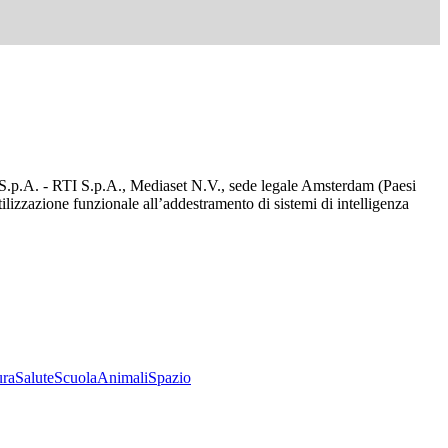
d S.p.A. - RTI S.p.A., Mediaset N.V., sede legale Amsterdam (Paesi
utilizzazione funzionale all’addestramento di sistemi di intelligenza
ura
Salute
Scuola
Animali
Spazio