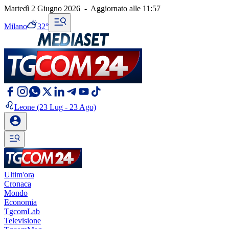
Martedì 2 Giugno 2026
-
Aggiornato alle
11:57
Milano
32°
Leone
(23 Lug - 23 Ago)
Ultim'ora
Cronaca
Mondo
Economia
TgcomLab
Televisione