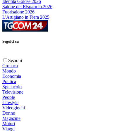
Identità Golose 2026
Salone del Risparmio 2026
Fuorisalone 2026
L'Artigiano in Fiera 2025
Seguici su
Sezioni
Cronaca
Mondo
Economia
Politica
Spettacolo
Televisione
People
Lifestyle
Videogiochi
Donne
Magazine
Motori
Viaggi