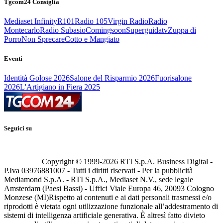
Tgcom24 Consiglia
Mediaset Infinity
R101
Radio 105
Virgin Radio
Radio
Montecarlo
Radio Subasio
Comingsoon
Superguidatv
Zuppa di
Porro
Non Sprecare
Cotto e Mangiato
Eventi
Identità Golose 2026
Salone del Risparmio 2026
Fuorisalone
2026
L'Artigiano in Fiera 2025
Seguici su
Copyright © 1999-
2026
RTI S.p.A. Business Digital -
P.Iva 03976881007 - Tutti i diritti riservati - Per la pubblicità
Mediamond S.p.A. - RTI S.p.A., Mediaset N.V., sede legale
Amsterdam (Paesi Bassi) - Uffici Viale Europa 46, 20093 Cologno
Monzese (MI)
Rispetto ai contenuti e ai dati personali trasmessi e/o
riprodotti è vietata ogni utilizzazione funzionale all’addestramento di
sistemi di intelligenza artificiale generativa. È altresì fatto divieto