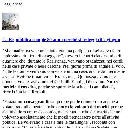
Leggi anche
La Repubblica compie 80 anni: perché si festeggia il 2 giugno
"Mia madre aveva combattuto, era una partigiana. Lei aveva fatto
moltissime riunioni di caseggiato", ovvero incontri clandestini o di
quartiere che, durante la Resistenza, venivano organizzati nei cortili,
nelle case private o nelle cascine. Nei giorni prima di andare al voto,
"tutte le donne venivano convocate in una casa, anche da mia madre
a Casal Bertone (quartiere di Roma, ndr). Qui insegnavano alle
donne a votare, avevano dei facsimili. E poi gli dicevano:
Non vi
mettete il rossetto
, perché se sporcate la scheda la annullano",
ricorda Luciana Romoli.
"È stata
una cosa grandiosa
, perché poi le donne sono andate a
votare tranquillamente, anche
contro la volontà dei mariti
, perché
alcuni di loro erano d'accordo, ma c'erano anche dei mariti che non
volevano assolutamente che le mogli prendessero parte all'attività
politica. Le volevano a casa a fare le casalinghe", racconta con
emozione. "Questa è stata una grande vittoria. Non c'è stata una