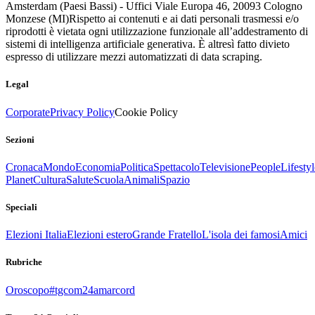
Amsterdam (Paesi Bassi) - Uffici Viale Europa 46, 20093 Cologno
Monzese (MI)
Rispetto ai contenuti e ai dati personali trasmessi e/o
riprodotti è vietata ogni utilizzazione funzionale all’addestramento di
sistemi di intelligenza artificiale generativa. È altresì fatto divieto
espresso di utilizzare mezzi automatizzati di data scraping.
Legal
Corporate
Privacy Policy
Cookie Policy
Sezioni
Cronaca
Mondo
Economia
Politica
Spettacolo
Televisione
People
Lifestyl
Planet
Cultura
Salute
Scuola
Animali
Spazio
Speciali
Elezioni Italia
Elezioni estero
Grande Fratello
L'isola dei famosi
Amici
Rubriche
Oroscopo
#tgcom24amarcord