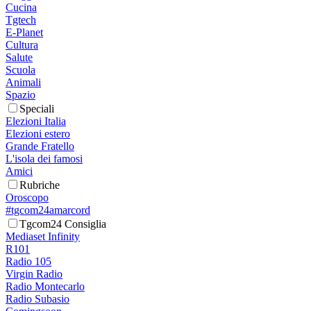
Cucina
Tgtech
E-Planet
Cultura
Salute
Scuola
Animali
Spazio
Speciali
Elezioni Italia
Elezioni estero
Grande Fratello
L'isola dei famosi
Amici
Rubriche
Oroscopo
#tgcom24amarcord
Tgcom24 Consiglia
Mediaset Infinity
R101
Radio 105
Virgin Radio
Radio Montecarlo
Radio Subasio