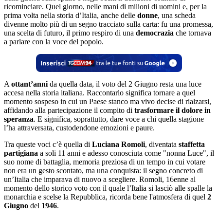
ricominciare. Quel giorno, nelle mani di milioni di uomini e, per la
prima volta nella storia d’Italia, anche delle
donne
, una scheda
divenne molto più di un segno tracciato sulla carta: fu una promessa,
una scelta di futuro, il primo respiro di una
democrazia
che tornava
a parlare con la voce del popolo.
A
ottant’anni
da quella data, il voto del 2 Giugno resta una luce
accesa nella storia italiana. Raccontarlo significa tornare a quel
momento sospeso in cui un Paese stanco ma vivo decise di rialzarsi,
affidando alla partecipazione il compito di
trasformare il dolore in
speranza
. E significa, soprattutto, dare voce a chi quella stagione
l’ha attraversata, custodendone emozioni e paure.
Tra queste voci c’è quella di
Luciana Romoli
, diventata
staffetta
partigiana
a soli 11 anni e adesso conosciuta come "nonna Luce", il
suo nome di battaglia, memoria preziosa di un tempo in cui votare
non era un gesto scontato, ma una conquista: il segno concreto di
un’Italia che imparava di nuovo a scegliere. Romoli, 16enne al
momento dello storico voto con il quale l’Italia si lasciò alle spalle la
monarchia e scelse la Repubblica, ricorda bene l'atmosfera di quel
2
Giugno
del
1946
.