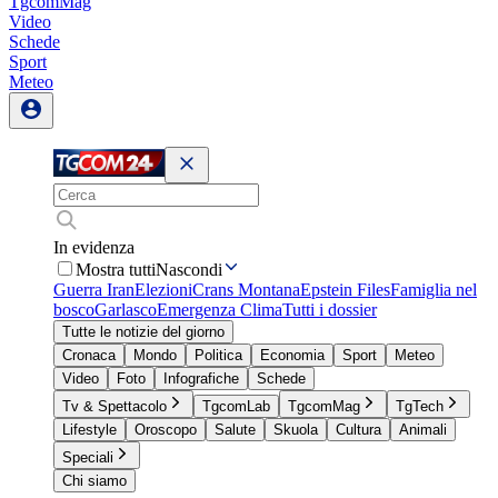
TgcomMag
Video
Schede
Sport
Meteo
In evidenza
Mostra tutti
Nascondi
Guerra Iran
Elezioni
Crans Montana
Epstein Files
Famiglia nel
bosco
Garlasco
Emergenza Clima
Tutti i dossier
Tutte le notizie del giorno
Cronaca
Mondo
Politica
Economia
Sport
Meteo
Video
Foto
Infografiche
Schede
Tv & Spettacolo
TgcomLab
TgcomMag
TgTech
Lifestyle
Oroscopo
Salute
Skuola
Cultura
Animali
Speciali
Chi siamo