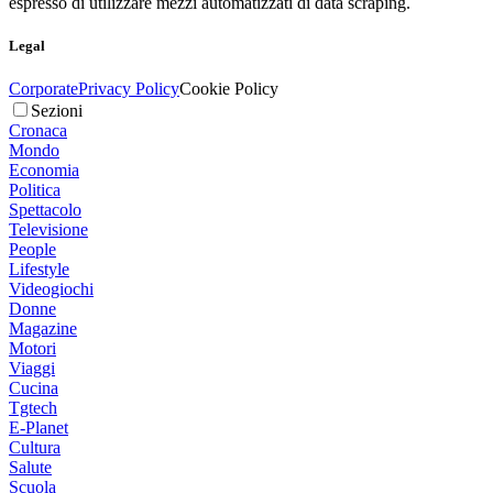
espresso di utilizzare mezzi automatizzati di data scraping.
Legal
Corporate
Privacy Policy
Cookie Policy
Sezioni
Cronaca
Mondo
Economia
Politica
Spettacolo
Televisione
People
Lifestyle
Videogiochi
Donne
Magazine
Motori
Viaggi
Cucina
Tgtech
E-Planet
Cultura
Salute
Scuola