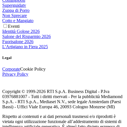
Comingsoon
Superguidatv
Zuppa di Porro
Non Sprecare
Cotto e Mangiato
Eventi
Identità Golose 2026
Salone del Risparmio 2026
Fuorisalone 2026
L'Artigiano in Fiera 2025
Legal
Corporate
Cookie Policy
Privacy Policy
Copyright © 1999-
2026
RTI S.p.A. Business Digital - P.Iva
03976881007 - Tutti i diritti riservati - Per la pubblicità Mediamond
S.p.A. - RTI S.p.A., Mediaset N.V., sede legale Amsterdam (Paesi
Bassi) - Uffici Viale Europa 46, 20093 Cologno Monzese (MI)
Rispetto ai contenuti e ai dati personali trasmessi e/o riprodotti è
vietata ogni utilizzazione funzionale all’addestramento di sistemi di
intelligenza artificiale generativa. È altresì fatto divieto espresso di