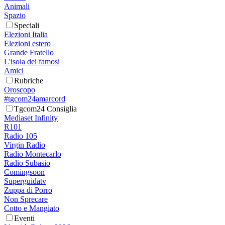
Animali
Spazio
Speciali
Elezioni Italia
Elezioni estero
Grande Fratello
L'isola dei famosi
Amici
Rubriche
Oroscopo
#tgcom24amarcord
Tgcom24 Consiglia
Mediaset Infinity
R101
Radio 105
Virgin Radio
Radio Montecarlo
Radio Subasio
Comingsoon
Superguidatv
Zuppa di Porro
Non Sprecare
Cotto e Mangiato
Eventi