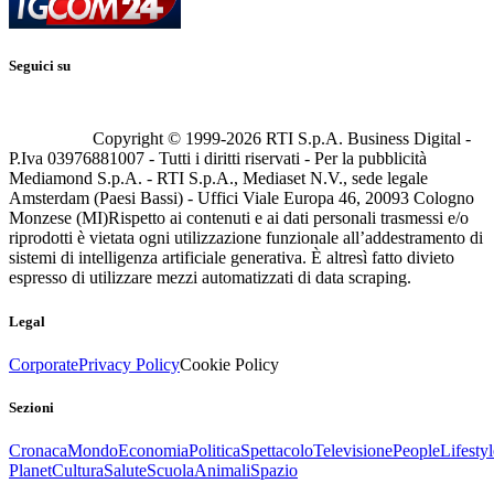
Seguici su
Copyright © 1999-
2026
RTI S.p.A. Business Digital -
P.Iva 03976881007 - Tutti i diritti riservati - Per la pubblicità
Mediamond S.p.A. - RTI S.p.A., Mediaset N.V., sede legale
Amsterdam (Paesi Bassi) - Uffici Viale Europa 46, 20093 Cologno
Monzese (MI)
Rispetto ai contenuti e ai dati personali trasmessi e/o
riprodotti è vietata ogni utilizzazione funzionale all’addestramento di
sistemi di intelligenza artificiale generativa. È altresì fatto divieto
espresso di utilizzare mezzi automatizzati di data scraping.
Legal
Corporate
Privacy Policy
Cookie Policy
Sezioni
Cronaca
Mondo
Economia
Politica
Spettacolo
Televisione
People
Lifestyl
Planet
Cultura
Salute
Scuola
Animali
Spazio