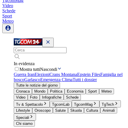
TgcomMag
Video
Schede
Sport
Meteo
In evidenza
Mostra tutti
Nascondi
Guerra Iran
Elezioni
Crans Montana
Epstein Files
Famiglia nel
bosco
Garlasco
Emergenza Clima
Tutti i dossier
Tutte le notizie del giorno
Cronaca
Mondo
Politica
Economia
Sport
Meteo
Video
Foto
Infografiche
Schede
Tv & Spettacolo
TgcomLab
TgcomMag
TgTech
Lifestyle
Oroscopo
Salute
Skuola
Cultura
Animali
Speciali
Chi siamo