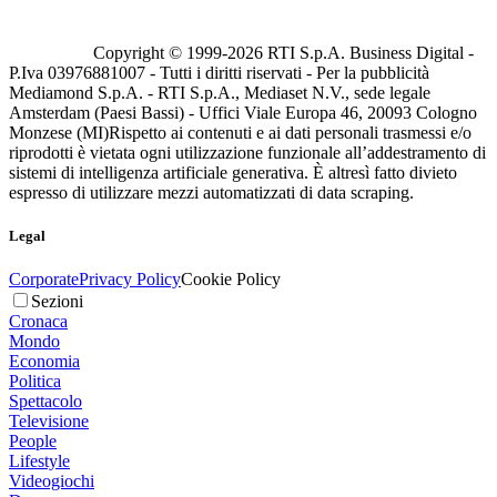
Copyright © 1999-
2026
RTI S.p.A. Business Digital -
P.Iva 03976881007 - Tutti i diritti riservati - Per la pubblicità
Mediamond S.p.A. - RTI S.p.A., Mediaset N.V., sede legale
Amsterdam (Paesi Bassi) - Uffici Viale Europa 46, 20093 Cologno
Monzese (MI)
Rispetto ai contenuti e ai dati personali trasmessi e/o
riprodotti è vietata ogni utilizzazione funzionale all’addestramento di
sistemi di intelligenza artificiale generativa. È altresì fatto divieto
espresso di utilizzare mezzi automatizzati di data scraping.
Legal
Corporate
Privacy Policy
Cookie Policy
Sezioni
Cronaca
Mondo
Economia
Politica
Spettacolo
Televisione
People
Lifestyle
Videogiochi