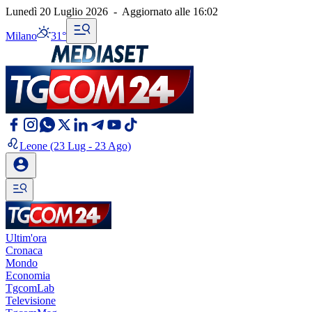
Lunedì 20 Luglio 2026
-
Aggiornato alle
16:02
Milano
31°
Leone
(23 Lug - 23 Ago)
Ultim'ora
Cronaca
Mondo
Economia
TgcomLab
Televisione