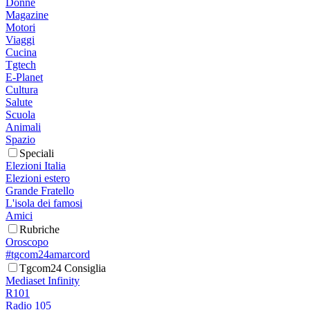
Donne
Magazine
Motori
Viaggi
Cucina
Tgtech
E-Planet
Cultura
Salute
Scuola
Animali
Spazio
Speciali
Elezioni Italia
Elezioni estero
Grande Fratello
L'isola dei famosi
Amici
Rubriche
Oroscopo
#tgcom24amarcord
Tgcom24 Consiglia
Mediaset Infinity
R101
Radio 105