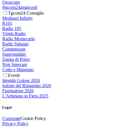
Oroscopo
#tgcom24amarcord
Tgcom24 Consiglia
Mediaset Infinity
R101
Radio 105
Virgin Radio
Radio Montecarlo
Radio Subasio
Comingsoon
Superguidatv
Zuppa di Porro
Non Sprecare
Cotto e Mangiato
Eventi
Identità Golose 2026
Salone del Risparmio 2026
Fuorisalone 2026
L'Artigiano in Fiera 2025
Legal
Corporate
Cookie Policy
Privacy Policy