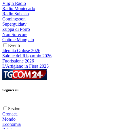
Virgin Radio
Radio Montecarlo
Radio Subasio
Comingsoon
Superguidatv
Zuppa di Porro
Non Sprecare
Cotto e Mangiato
Eventi
Identità Golose 2026
Salone del Risparmio 2026
Fuorisalone 2026
L'Artigiano in Fiera 2025
Seguici su
Sezioni
Cronaca
Mondo
Economia