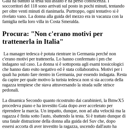
Gaia ha battuto la testa sull'asfalto e ha perso conoscenza. I
soccorritori del 118 sono arrivati sul posto in pochi minuti, tentando
per oltre venti minuti di rianimarla. Purtroppo, ogni tentativo si è
rivelato vano. La donna alla guida del mezzo era in vacanza con la
famiglia nella loro villa in Costa Smeralda.
Procura: "Non c'erano motivi per
trattenerla in Italia"
La manager tedesca è potuta rientrare in Germania perché non
c'erano motivi per trattenerla. Lo hanno confermato i pm che
indagano sul caso. La donna si è sottoposta agli esami tossicologici
che hanno dato esito negativo ed è stata collaborativa. Motivi per i
quali ha potuto fare rientro in Germania, pur essendo indagata. Resta
da capire per quale motivo la turista tedesca non si sia accorta della
ragazza tempiese che stava attraversando la strada sulle strisce
pedonali.
La dinamica
Secondo quanto ricostruito dai carabinieri, la BmwX5
procedeva piano e ha investito Gaia dopo aver accelerato per
riprendere la marcia. Un impatto, dunque, non ad alta velocità ma la
ragazza è finita sotto l'auto, sbattendo la testa. Si è trattato dunque di
una fatale distrazione della donna alla guida del Suv che, dopo
essersi accorta di aver investito la ragazza, uscendo dall'auto ha