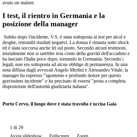
avuto un malore.
I test, il rientro in Germania e la
posizione della manager
Subito dopo l'incidente, V.S. è stata sottoposta ai test per alcol e
droghe, entrambi risultati negativi. La donna è rimasta sotto shock
ed è stata soccorsa anche lei sul posto. Secondo alcuni testimoni,
inizialmente non si sarebbe resa conto della gravità dell'accaduto e
ha lasciato l'Italia poco dopo, tornando in Germania. Secondo i
legali, non era sottoposta ad alcun obbligo di permanenza. In una
nota diffusa dagli avvocati Angelo Merlini e Alessandro Vitale, la
manager ha espresso "sgomento e profondo dolore per questo
gravissimo incidente" e ha precisato di essersi "posta a completa
disposizione dell'autorità giudiziaria italiana".
Porto Cervo, il luogo dove è stata travolta e uccisa Gaia
1
di 29
Avvia slideshow
Fullscreen
Zoom