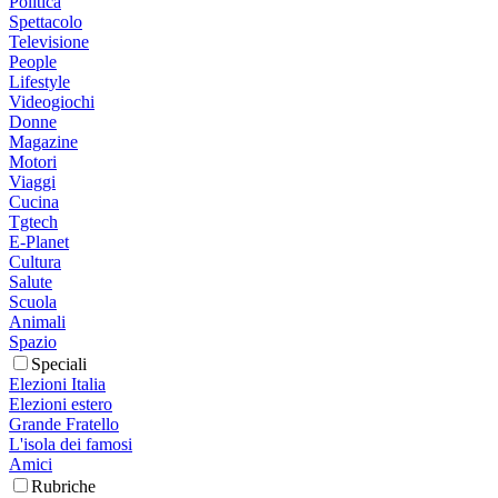
Politica
Spettacolo
Televisione
People
Lifestyle
Videogiochi
Donne
Magazine
Motori
Viaggi
Cucina
Tgtech
E-Planet
Cultura
Salute
Scuola
Animali
Spazio
Speciali
Elezioni Italia
Elezioni estero
Grande Fratello
L'isola dei famosi
Amici
Rubriche