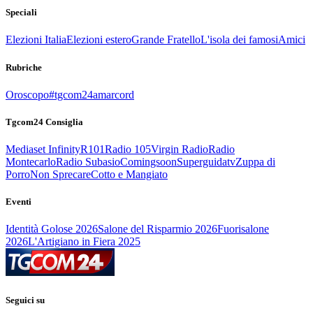
Speciali
Elezioni Italia
Elezioni estero
Grande Fratello
L'isola dei famosi
Amici
Rubriche
Oroscopo
#tgcom24amarcord
Tgcom24 Consiglia
Mediaset Infinity
R101
Radio 105
Virgin Radio
Radio
Montecarlo
Radio Subasio
Comingsoon
Superguidatv
Zuppa di
Porro
Non Sprecare
Cotto e Mangiato
Eventi
Identità Golose 2026
Salone del Risparmio 2026
Fuorisalone
2026
L'Artigiano in Fiera 2025
Seguici su