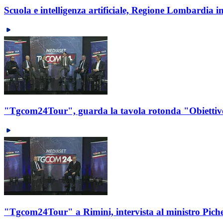
Scuola e intelligenza artificiale, Regione Lombardia i
"Tgcom24Tour", guarda la tavola rotonda "Obiettivo 
"Tgcom24Tour" a Rimini, intervista al ministro Piche