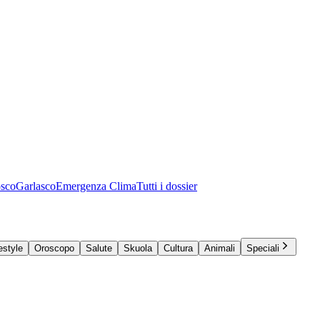
osco
Garlasco
Emergenza Clima
Tutti i dossier
estyle
Oroscopo
Salute
Skuola
Cultura
Animali
Speciali