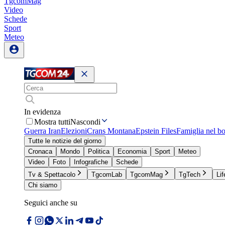
TgcomMag
Video
Schede
Sport
Meteo
In evidenza
Mostra tutti
Nascondi
Guerra Iran
Elezioni
Crans Montana
Epstein Files
Famiglia nel b
Tutte le notizie del giorno
Cronaca
Mondo
Politica
Economia
Sport
Meteo
Video
Foto
Infografiche
Schede
Tv & Spettacolo
TgcomLab
TgcomMag
TgTech
Lif
Chi siamo
Seguici anche su