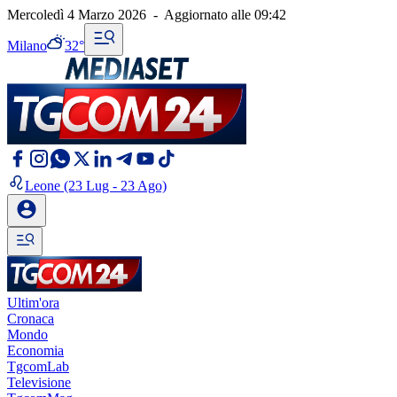
Mercoledì 4 Marzo 2026
-
Aggiornato alle
09:42
Milano
32°
Leone
(23 Lug - 23 Ago)
Ultim'ora
Cronaca
Mondo
Economia
TgcomLab
Televisione