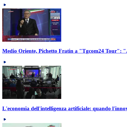
Medio Oriente, Pichetto Fratin a "Tgcom24 Tour": "Ab
L'economia dell'intelligenza artificiale: quando l'inn