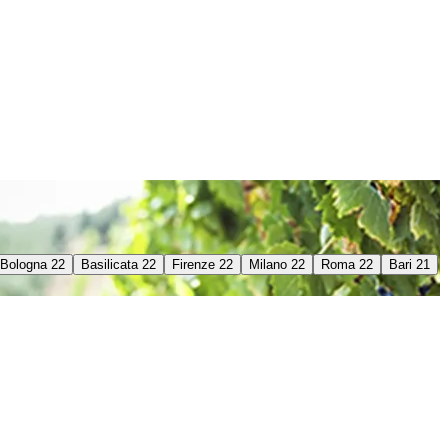
Bologna 22
Basilicata 22
Firenze 22
Milano 22
Roma 22
Bari 21