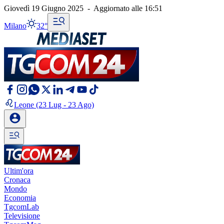
Giovedì 19 Giugno 2025
-
Aggiornato alle
16:51
Milano
32°
Leone
(23 Lug - 23 Ago)
Ultim'ora
Cronaca
Mondo
Economia
TgcomLab
Televisione