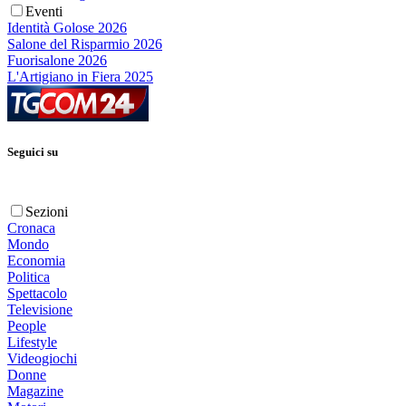
Eventi
Identità Golose 2026
Salone del Risparmio 2026
Fuorisalone 2026
L'Artigiano in Fiera 2025
Seguici su
Sezioni
Cronaca
Mondo
Economia
Politica
Spettacolo
Televisione
People
Lifestyle
Videogiochi
Donne
Magazine