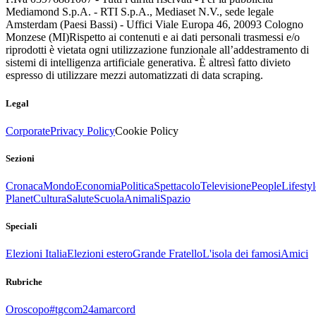
Mediamond S.p.A. - RTI S.p.A., Mediaset N.V., sede legale
Amsterdam (Paesi Bassi) - Uffici Viale Europa 46, 20093 Cologno
Monzese (MI)
Rispetto ai contenuti e ai dati personali trasmessi e/o
riprodotti è vietata ogni utilizzazione funzionale all’addestramento di
sistemi di intelligenza artificiale generativa. È altresì fatto divieto
espresso di utilizzare mezzi automatizzati di data scraping.
Legal
Corporate
Privacy Policy
Cookie Policy
Sezioni
Cronaca
Mondo
Economia
Politica
Spettacolo
Televisione
People
Lifestyl
Planet
Cultura
Salute
Scuola
Animali
Spazio
Speciali
Elezioni Italia
Elezioni estero
Grande Fratello
L'isola dei famosi
Amici
Rubriche
Oroscopo
#tgcom24amarcord