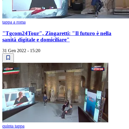
tappa a roma
"Tgcom24Tour", Zingaretti: "Il futuro è nella
sanità digitale e domiciliare"
31 Gen 2022 - 15:20
quinta tappa