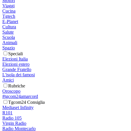
Motori
Viaggi
Cucina
Tgtech
E-Planet
Cultura
Salute
Scuola
Animali
Spazio
Speciali
Elezioni Italia
Elezioni estero
Grande Fratello
L'isola dei famosi
Amici
Rubriche
Oroscopo
#tgcom24amarcord
Tgcom24 Consiglia
Mediaset Infinity
R101
Radio 105
Virgin Radio
Radio Montecarlo