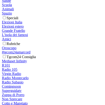
Salute
Scuola
Animali
Spazio
Speciali
Elezioni Italia
Elezioni estero
Grande Fratello
L'isola dei famosi
Amici
Rubriche
Oroscopo
#tgcom24amarcord
Tgcom24 Consiglia
Mediaset Infinity
R101
Radio 105
Virgin Radio
Radio Montecarlo
Radio Subasio
Comingsoon
Superguidatv
Zuppa di Porro
Non Sprecare
Cotto e Mangiato