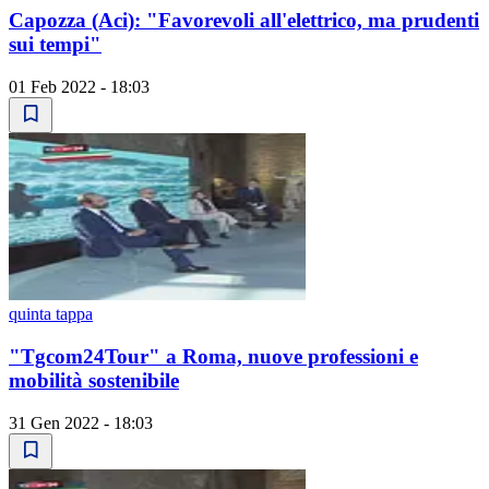
Capozza (Aci): "Favorevoli all'elettrico, ma prudenti
sui tempi"
01 Feb 2022 - 18:03
quinta tappa
"Tgcom24Tour" a Roma, nuove professioni e
mobilità sostenibile
31 Gen 2022 - 18:03