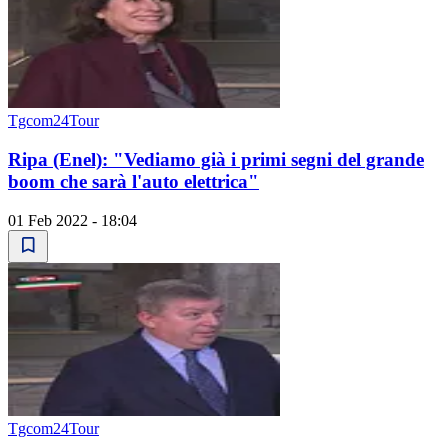
Tgcom24Tour
Ripa (Enel): "Vediamo già i primi segni del grande
boom che sarà l'auto elettrica"
01 Feb 2022 - 18:04
Tgcom24Tour