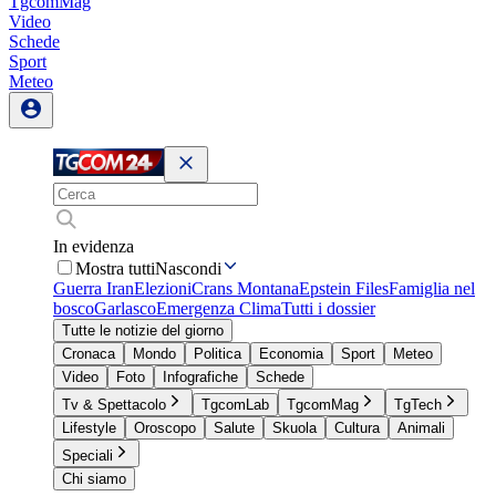
TgcomMag
Video
Schede
Sport
Meteo
In evidenza
Mostra tutti
Nascondi
Guerra Iran
Elezioni
Crans Montana
Epstein Files
Famiglia nel
bosco
Garlasco
Emergenza Clima
Tutti i dossier
Tutte le notizie del giorno
Cronaca
Mondo
Politica
Economia
Sport
Meteo
Video
Foto
Infografiche
Schede
Tv & Spettacolo
TgcomLab
TgcomMag
TgTech
Lifestyle
Oroscopo
Salute
Skuola
Cultura
Animali
Speciali
Chi siamo