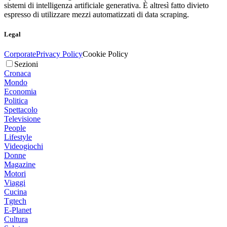
sistemi di intelligenza artificiale generativa. È altresì fatto divieto
espresso di utilizzare mezzi automatizzati di data scraping.
Legal
Corporate
Privacy Policy
Cookie Policy
Sezioni
Cronaca
Mondo
Economia
Politica
Spettacolo
Televisione
People
Lifestyle
Videogiochi
Donne
Magazine
Motori
Viaggi
Cucina
Tgtech
E-Planet
Cultura