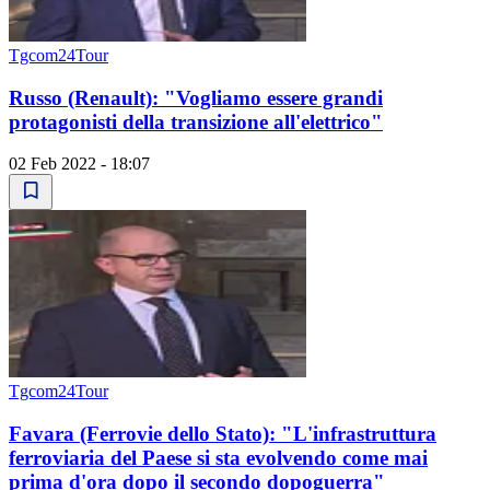
Tgcom24Tour
Russo (Renault): "Vogliamo essere grandi
protagonisti della transizione all'elettrico"
02 Feb 2022 - 18:07
Tgcom24Tour
Favara (Ferrovie dello Stato): "L'infrastruttura
ferroviaria del Paese si sta evolvendo come mai
prima d'ora dopo il secondo dopoguerra"