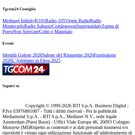
Tgcom24 Consiglia
Mediaset Infinity
R101
Radio 105
Virgin Radio
Radio
Montecarlo
Radio Subasio
Comingsoon
Superguidatv
Zuppa di
Porro
Non Sprecare
Cotto e Mangiato
Eventi
Identità Golose 2026
Salone del Risparmio 2026
Fuorisalone
2026
L'Artigiano in Fiera 2025
Seguici su
Copyright © 1999-
2026
RTI S.p.A. Business Digital -
P.Iva 03976881007 - Tutti i diritti riservati - Per la pubblicità
Mediamond S.p.A. - RTI S.p.A., Mediaset N.V., sede legale
Amsterdam (Paesi Bassi) - Uffici Viale Europa 46, 20093 Cologno
Monzese (MI)
Rispetto ai contenuti e ai dati personali trasmessi e/o
riprodotti è vietata ogni utilizzazione funzionale all’addestramento di