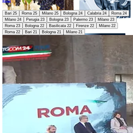
Roma
Bari 25
Roma 25
Milano 25
Bologna 24
Calabria 24
Roma 24
Milano 24
Perugia 23
Bologna 23
Palermo 23
Milano 23
Roma 23
Bologna 22
Basilicata 22
Firenze 22
Milano 22
Roma 22
Bari 21
Bologna 21
Milano 21