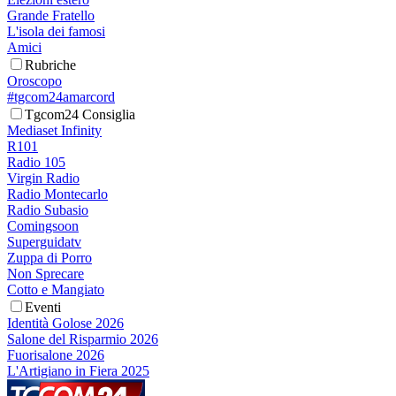
Grande Fratello
L'isola dei famosi
Amici
Rubriche
Oroscopo
#tgcom24amarcord
Tgcom24 Consiglia
Mediaset Infinity
R101
Radio 105
Virgin Radio
Radio Montecarlo
Radio Subasio
Comingsoon
Superguidatv
Zuppa di Porro
Non Sprecare
Cotto e Mangiato
Eventi
Identità Golose 2026
Salone del Risparmio 2026
Fuorisalone 2026
L'Artigiano in Fiera 2025