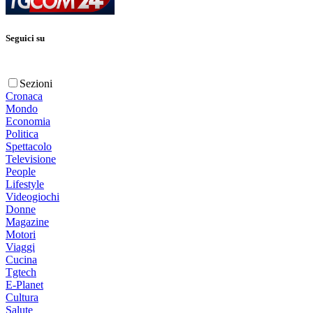
Seguici su
Sezioni
Cronaca
Mondo
Economia
Politica
Spettacolo
Televisione
People
Lifestyle
Videogiochi
Donne
Magazine
Motori
Viaggi
Cucina
Tgtech
E-Planet
Cultura
Salute