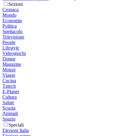
Sezioni
Cronaca
Mondo
Economia
Politica
Spettacolo
Televisione
People
Lifestyle
Videogiochi
Donne
Magazine
Motori
Viaggi
Cucina
Tgtech
E-Planet
Cultura
Salute
Scuola
Animali
Spazio
Speciali
Elezioni Italia
Elezioni estero