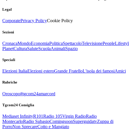
Legal
Corporate
Privacy Policy
Cookie Policy
Sezioni
Cronaca
Mondo
Economia
Politica
Spettacolo
Televisione
People
Lifestyl
Planet
Cultura
Salute
Scuola
Animali
Spazio
Speciali
Elezioni Italia
Elezioni estero
Grande Fratello
L'isola dei famosi
Amici
Rubriche
Oroscopo
#tgcom24amarcord
Tgcom24 Consiglia
Mediaset Infinity
R101
Radio 105
Virgin Radio
Radio
Montecarlo
Radio Subasio
Comingsoon
Superguidatv
Zuppa di
Porro
Non Sprecare
Cotto e Mangiato