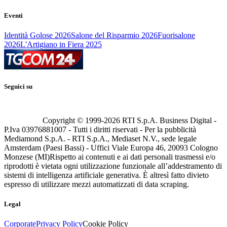
Eventi
Identità Golose 2026
Salone del Risparmio 2026
Fuorisalone
2026
L'Artigiano in Fiera 2025
Seguici su
Copyright © 1999-
2026
RTI S.p.A. Business Digital -
P.Iva 03976881007 - Tutti i diritti riservati - Per la pubblicità
Mediamond S.p.A. - RTI S.p.A., Mediaset N.V., sede legale
Amsterdam (Paesi Bassi) - Uffici Viale Europa 46, 20093 Cologno
Monzese (MI)
Rispetto ai contenuti e ai dati personali trasmessi e/o
riprodotti è vietata ogni utilizzazione funzionale all’addestramento di
sistemi di intelligenza artificiale generativa. È altresì fatto divieto
espresso di utilizzare mezzi automatizzati di data scraping.
Legal
Corporate
Privacy Policy
Cookie Policy