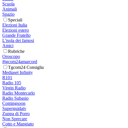
Scuola
Animali
Spazio
Speciali
Elezioni Italia
Elezioni estero
Grande Fratello
L'isola dei famosi
Amici
Rubriche
Oroscopo
#tgcom24amarcord
Tgcom24 Consiglia
Mediaset Infinity
R101
Radio 105
Virgin Radio
Radio Montecarlo
Radio Subasio
Comingsoon
Superguidatv
Zuppa di Porro
Non Sprecare
Cotto e Mangiato