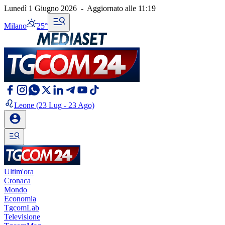
Lunedì 1 Giugno 2026
-
Aggiornato alle
11:19
Milano
25°
Leone
(23 Lug - 23 Ago)
Ultim'ora
Cronaca
Mondo
Economia
TgcomLab
Televisione