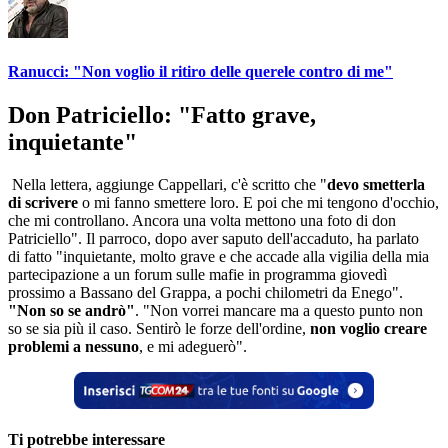
Ranucci: "Non voglio il ritiro delle querele contro di me"
Don Patriciello: "Fatto grave,
inquietante"
Nella lettera, aggiunge Cappellari, c'è scritto che "
devo smetterla
di scrivere
o mi fanno smettere loro. E poi che mi tengono d'occhio,
che mi controllano. Ancora una volta mettono una foto di don
Patriciello". Il parroco, dopo aver saputo dell'accaduto, ha parlato
di fatto "inquietante, molto grave e che accade alla vigilia della mia
partecipazione a un forum sulle mafie in programma giovedì
prossimo a Bassano del Grappa, a pochi chilometri da Enego".
"Non so se andrò"
. "Non vorrei mancare ma a questo punto non
so se sia più il caso. Sentirò le forze dell'ordine,
non voglio creare
problemi a nessuno
, e mi adeguerò".
Ti potrebbe interessare