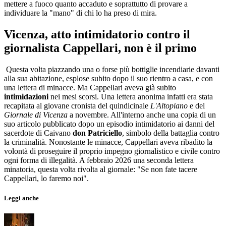
mettere a fuoco quanto accaduto e soprattutto di provare a
individuare la "mano" di chi lo ha preso di mira.
Vicenza, atto intimidatorio contro il
giornalista Cappellari, non è il primo
Questa volta piazzando una o forse più bottiglie incendiarie davanti
alla sua abitazione, esplose subito dopo il suo rientro a casa, e con
una lettera di minacce. Ma Cappellari aveva già subito
intimidazioni
nei mesi scorsi. Una lettera anonima infatti era stata
recapitata al giovane cronista del quindicinale
L'Altopiano
e del
Giornale di Vicenza
a novembre. All'interno anche una copia di un
suo articolo pubblicato dopo un episodio intimidatorio ai danni del
sacerdote di Caivano
don Patriciello
, simbolo della battaglia contro
la criminalità. Nonostante le minacce, Cappellari aveva ribadito la
volontà di proseguire il proprio impegno giornalistico e civile contro
ogni forma di illegalità. A febbraio 2026 una seconda lettera
minatoria, questa volta rivolta al giornale: "Se non fate tacere
Cappellari, lo faremo noi".
Leggi anche