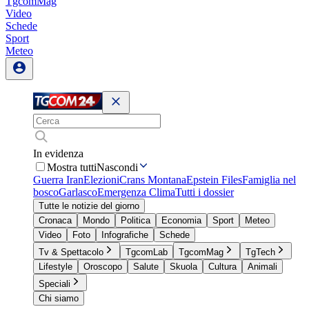
TgcomMag
Video
Schede
Sport
Meteo
In evidenza
Mostra tutti
Nascondi
Guerra Iran
Elezioni
Crans Montana
Epstein Files
Famiglia nel
bosco
Garlasco
Emergenza Clima
Tutti i dossier
Tutte le notizie del giorno
Cronaca
Mondo
Politica
Economia
Sport
Meteo
Video
Foto
Infografiche
Schede
Tv & Spettacolo
TgcomLab
TgcomMag
TgTech
Lifestyle
Oroscopo
Salute
Skuola
Cultura
Animali
Speciali
Chi siamo