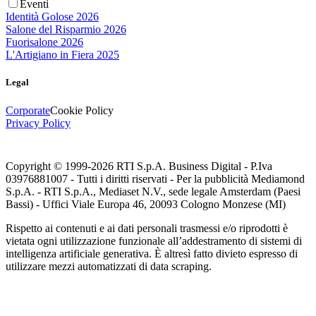
Eventi
Identità Golose 2026
Salone del Risparmio 2026
Fuorisalone 2026
L'Artigiano in Fiera 2025
Legal
Corporate
Cookie Policy
Privacy Policy
Copyright © 1999-
2026
RTI S.p.A. Business Digital - P.Iva
03976881007 - Tutti i diritti riservati - Per la pubblicità Mediamond
S.p.A. - RTI S.p.A., Mediaset N.V., sede legale Amsterdam (Paesi
Bassi) - Uffici Viale Europa 46, 20093 Cologno Monzese (MI)
Rispetto ai contenuti e ai dati personali trasmessi e/o riprodotti è
vietata ogni utilizzazione funzionale all’addestramento di sistemi di
intelligenza artificiale generativa. È altresì fatto divieto espresso di
utilizzare mezzi automatizzati di data scraping.