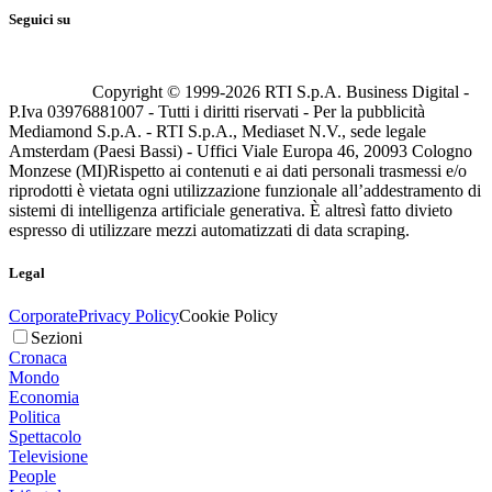
Seguici su
Copyright © 1999-
2026
RTI S.p.A. Business Digital -
P.Iva 03976881007 - Tutti i diritti riservati - Per la pubblicità
Mediamond S.p.A. - RTI S.p.A., Mediaset N.V., sede legale
Amsterdam (Paesi Bassi) - Uffici Viale Europa 46, 20093 Cologno
Monzese (MI)
Rispetto ai contenuti e ai dati personali trasmessi e/o
riprodotti è vietata ogni utilizzazione funzionale all’addestramento di
sistemi di intelligenza artificiale generativa. È altresì fatto divieto
espresso di utilizzare mezzi automatizzati di data scraping.
Legal
Corporate
Privacy Policy
Cookie Policy
Sezioni
Cronaca
Mondo
Economia
Politica
Spettacolo
Televisione
People