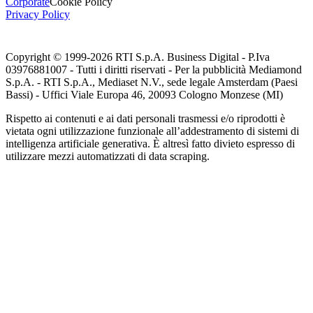
Corporate
Cookie Policy
Privacy Policy
Copyright © 1999-
2026
RTI S.p.A. Business Digital - P.Iva
03976881007 - Tutti i diritti riservati - Per la pubblicità Mediamond
S.p.A. - RTI S.p.A., Mediaset N.V., sede legale Amsterdam (Paesi
Bassi) - Uffici Viale Europa 46, 20093 Cologno Monzese (MI)
Rispetto ai contenuti e ai dati personali trasmessi e/o riprodotti è
vietata ogni utilizzazione funzionale all’addestramento di sistemi di
intelligenza artificiale generativa. È altresì fatto divieto espresso di
utilizzare mezzi automatizzati di data scraping.