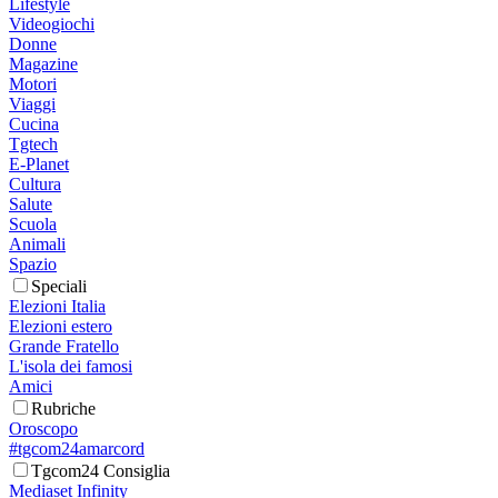
Lifestyle
Videogiochi
Donne
Magazine
Motori
Viaggi
Cucina
Tgtech
E-Planet
Cultura
Salute
Scuola
Animali
Spazio
Speciali
Elezioni Italia
Elezioni estero
Grande Fratello
L'isola dei famosi
Amici
Rubriche
Oroscopo
#tgcom24amarcord
Tgcom24 Consiglia
Mediaset Infinity