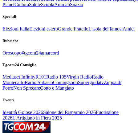
Planet
Cultura
Salute
Scuola
Animali
Spazio
Speciali
Elezioni Italia
Elezioni estero
Grande Fratello
L'isola dei famosi
Amici
Rubriche
Oroscopo
#tgcom24amarcord
Tgcom24 Consiglia
Mediaset Infinity
R101
Radio 105
Virgin Radio
Radio
Montecarlo
Radio Subasio
Comingsoon
Superguidatv
Zuppa di
Porro
Non Sprecare
Cotto e Mangiato
Eventi
Identità Golose 2026
Salone del Risparmio 2026
Fuorisalone
2026
L'Artigiano in Fiera 2025