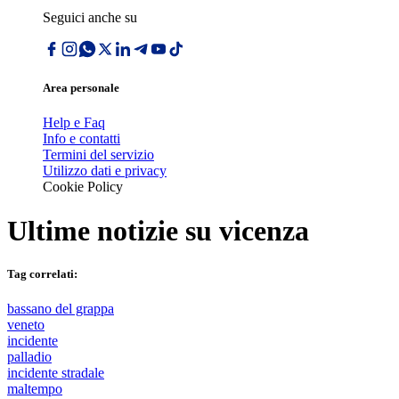
Seguici anche su
Area personale
Help e Faq
Info e contatti
Termini del servizio
Utilizzo dati e privacy
Cookie Policy
Ultime notizie su
vicenza
Tag correlati:
bassano del grappa
veneto
incidente
palladio
incidente stradale
maltempo