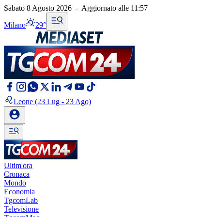
Sabato 8 Agosto 2026
-
Aggiornato alle
11:57
Milano
29°
Leone
(23 Lug - 23 Ago)
Ultim'ora
Cronaca
Mondo
Economia
TgcomLab
Televisione