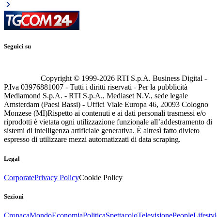
Seguici su
Copyright © 1999-
2026
RTI S.p.A. Business Digital -
P.Iva 03976881007 - Tutti i diritti riservati - Per la pubblicità
Mediamond S.p.A. - RTI S.p.A., Mediaset N.V., sede legale
Amsterdam (Paesi Bassi) - Uffici Viale Europa 46, 20093 Cologno
Monzese (MI)
Rispetto ai contenuti e ai dati personali trasmessi e/o
riprodotti è vietata ogni utilizzazione funzionale all’addestramento di
sistemi di intelligenza artificiale generativa. È altresì fatto divieto
espresso di utilizzare mezzi automatizzati di data scraping.
Legal
Corporate
Privacy Policy
Cookie Policy
Sezioni
Cronaca
Mondo
Economia
Politica
Spettacolo
Televisione
People
Lifestyl