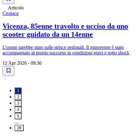
Articolo
Cronaca
Vicenza, 85enne travolto e ucciso da uno
scooter guidato da un 14enne
L'uomo sarebbe stato sulle strisce pedonali. Il minorenne è stato
accompagnato al pronto soccorso in condizioni gravi e sotto shock
12 Apr 2026 - 09:36
1
2
3
4
5
...
29