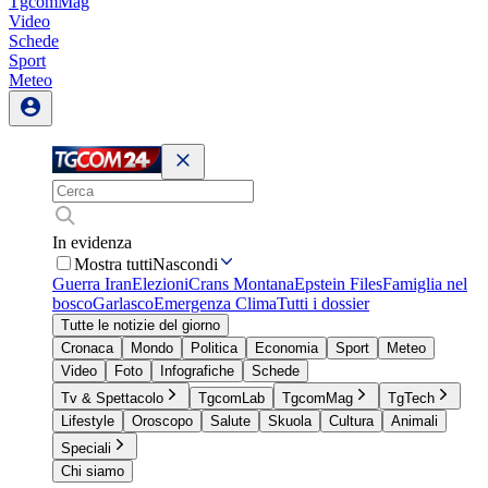
TgcomMag
Video
Schede
Sport
Meteo
In evidenza
Mostra tutti
Nascondi
Guerra Iran
Elezioni
Crans Montana
Epstein Files
Famiglia nel
bosco
Garlasco
Emergenza Clima
Tutti i dossier
Tutte le notizie del giorno
Cronaca
Mondo
Politica
Economia
Sport
Meteo
Video
Foto
Infografiche
Schede
Tv & Spettacolo
TgcomLab
TgcomMag
TgTech
Lifestyle
Oroscopo
Salute
Skuola
Cultura
Animali
Speciali
Chi siamo