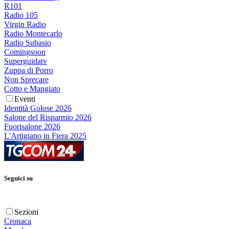
R101
Radio 105
Virgin Radio
Radio Montecarlo
Radio Subasio
Comingsoon
Superguidatv
Zuppa di Porro
Non Sprecare
Cotto e Mangiato
Eventi
Identità Golose 2026
Salone del Risparmio 2026
Fuorisalone 2026
L'Artigiano in Fiera 2025
Seguici su
Sezioni
Cronaca