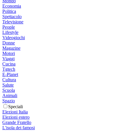
Mondo
Economia
Politica
Spettacolo
Televisione
People
Lifestyle
Videogiochi
Donne
Magazine
Motori
Viaggi
Cucina
Tgtech
E-Planet
Cultura
Salute
Scuola
Animali
Spazio
Speciali
Elezioni Italia
Elezioni estero
Grande Fratello
L'isola dei famosi