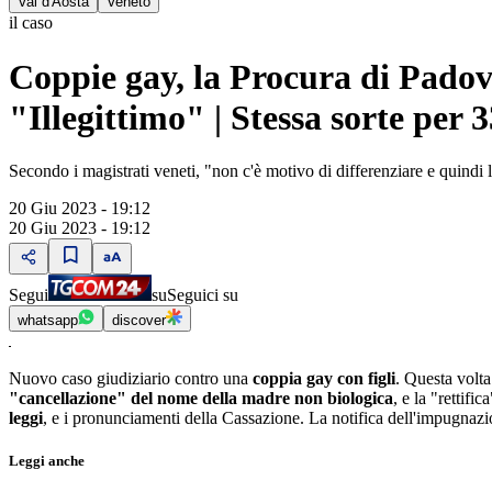
Val d'Aosta
Veneto
il caso
Coppie gay, la Procura di Pado
"Illegittimo" | Stessa sorte per 
Secondo i magistrati veneti, "non c'è motivo di differenziare e quindi la
20 Giu 2023 - 19:12
20 Giu 2023 - 19:12
Segui
su
Seguici su
whatsapp
discover
Nuovo caso giudiziario contro una
coppia gay con figli
. Questa volta
"cancellazione" del nome della madre non biologica
, e la "rettif
leggi
, e i pronunciamenti della Cassazione. La notifica dell'impugnazion
Leggi anche