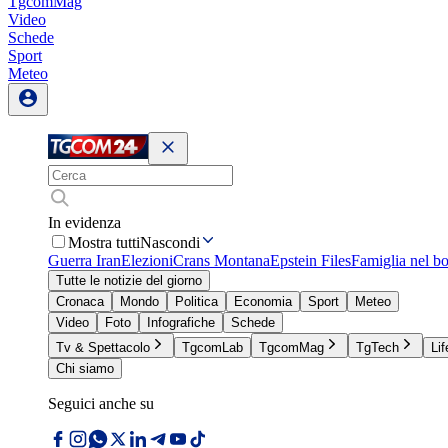
TgcomMag
Video
Schede
Sport
Meteo
In evidenza
Mostra tutti
Nascondi
Guerra Iran
Elezioni
Crans Montana
Epstein Files
Famiglia nel b
Tutte le notizie del giorno
Cronaca
Mondo
Politica
Economia
Sport
Meteo
Video
Foto
Infografiche
Schede
Tv & Spettacolo
TgcomLab
TgcomMag
TgTech
Lif
Chi siamo
Seguici anche su