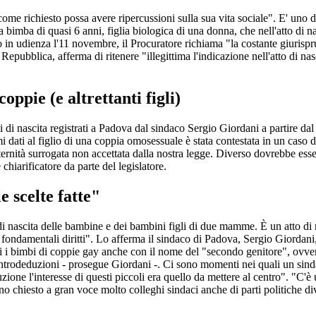
e richiesto possa avere ripercussioni sulla sua vita sociale". E' uno de
 una bimba di quasi 6 anni, figlia biologica di una donna, che nell'atto di
 in udienza l'11 novembre, il Procuratore richiama "la costante giurisp
ella Repubblica, afferma di ritenere "illegittima l'indicazione nell'atto 
ppie (e altrettanti figli)
i di nascita registrati a Padova dal sindaco Sergio Giordani a partire d
 dati al figlio di una coppia omosessuale è stata contestata in un caso di
ternità surrogata non accettata dalla nostra legge. Diverso dovrebbe ess
hiarificatore da parte del legislatore.
 scelte fatte"
 di nascita delle bambine e dei bambini figli di due mamme. È un atto di 
 fondamentali diritti". Lo afferma il sindaco di Padova, Sergio Giordani,
 i nomi i bimbi di coppie gay anche con il nome del "secondo genitore"
trodeduzioni - prosegue Giordani -. Ci sono momenti nei quali un sindac
uzione l'interesse di questi piccoli era quello da mettere al centro". "C'è 
o chiesto a gran voce molto colleghi sindaci anche di parti politiche dive