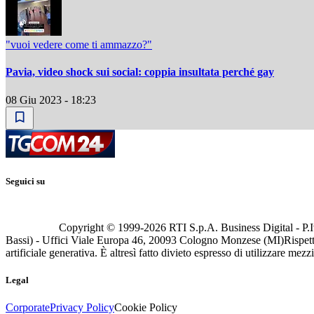
"vuoi vedere come ti ammazzo?"
Pavia, video shock sui social: coppia insultata perché gay
08 Giu 2023 - 18:23
Seguici su
Copyright © 1999-
2026
RTI S.p.A. Business Digital - P.I
Bassi) - Uffici Viale Europa 46, 20093 Cologno Monzese (MI)
Rispett
artificiale generativa. È altresì fatto divieto espresso di utilizzare mez
Legal
Corporate
Privacy Policy
Cookie Policy