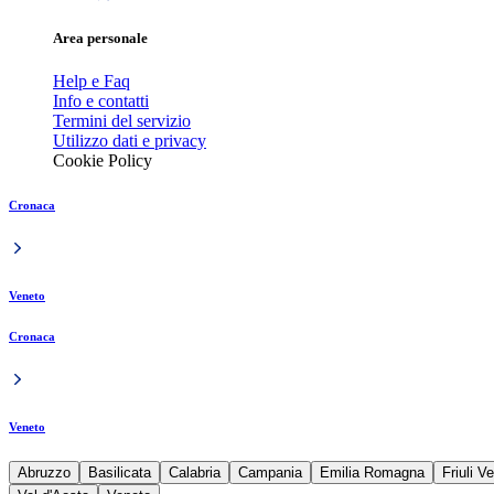
Area personale
Help e Faq
Info e contatti
Termini del servizio
Utilizzo dati e privacy
Cookie Policy
Cronaca
Veneto
Cronaca
Veneto
Abruzzo
Basilicata
Calabria
Campania
Emilia Romagna
Friuli V