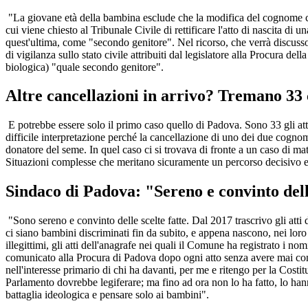
"La giovane età della bambina esclude che la modifica del cognome com
cui viene chiesto al Tribunale Civile di rettificare l'atto di nascita di
quest'ultima, come "secondo genitore". Nel ricorso, che verrà discusso
di vigilanza sullo stato civile attribuiti dal legislatore alla Procura d
biologica) "quale secondo genitore".
Altre cancellazioni in arrivo? Tremano 33 co
E potrebbe essere solo il primo caso quello di Padova. Sono 33 gli att
difficile interpretazione perché la cancellazione di uno dei due cognomi
donatore del seme. In quel caso ci si trovava di fronte a un caso di ma
Situazioni complesse che meritano sicuramente un percorso decisivo e c
Sindaco di Padova: "Sereno e convinto delle
"Sono sereno e convinto delle scelte fatte. Dal 2017 trascrivo gli atti
ci siano bambini discriminati fin da subito, e appena nascono, nei loro
illegittimi, gli atti dell'anagrafe nei quali il Comune ha registrato
comunicato alla Procura di Padova dopo ogni atto senza avere mai con
nell'interesse primario di chi ha davanti, per me e ritengo per la Costit
Parlamento dovrebbe legiferare; ma fino ad ora non lo ha fatto, lo hann
battaglia ideologica e pensare solo ai bambini".