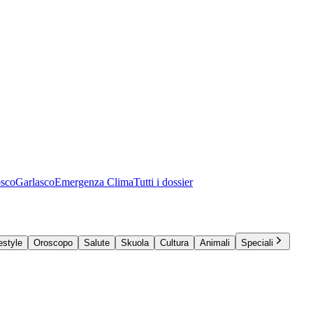
osco
Garlasco
Emergenza Clima
Tutti i dossier
estyle
Oroscopo
Salute
Skuola
Cultura
Animali
Speciali