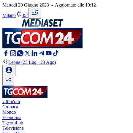
Martedì 20 Giugno 2023
-
Aggiornato alle
19:12
Milano
35°
Leone
(23 Lug - 23 Ago)
Ultim'ora
Cronaca
Mondo
Economia
TgcomLab
Televisione