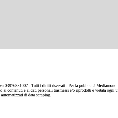
va 03976881007 - Tutti i diritti riservati - Per la pubblicità Mediamon
o ai contenuti e ai dati personali trasmessi e/o riprodotti è vietata ogni 
zi automatizzati di data scraping.