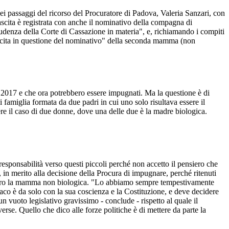
i passaggi del ricorso del Procuratore di Padova, Valeria Sanzari, con
 nascita è registrata con anche il nominativo della compagna di
rudenza della Corte di Cassazione in materia", e, richiamando i compiti
di nascita in questione del nominativo" della seconda mamma (non
al 2017 e che ora potrebbero essere impugnati. Ma la questione è di
 famiglia formata da due padri in cui uno solo risultava essere il
ere il caso di due donne, dove una delle due è la madre biologica.
responsabilità verso questi piccoli perché non accetto il pensiero che
 in merito alla decisione della Procura di impugnare, perché ritenuti
, ovvero la mamma non biologica. "Lo abbiamo sempre tempestivamente
o è da solo con la sua coscienza e la Costituzione, e deve decidere
un vuoto legislativo gravissimo - conclude - rispetto al quale il
rse. Quello che dico alle forze politiche è di mettere da parte la