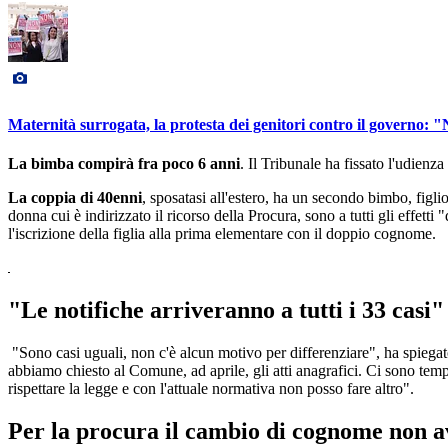
Maternità surrogata, la protesta dei genitori contro il governo: 
La bimba compirà fra poco 6 anni
. Il Tribunale ha fissato l'udienz
La coppia di 40enni
, sposatasi all'estero, ha un secondo bimbo, figli
donna cui è indirizzato il ricorso della Procura, sono a tutti gli eff
l'iscrizione della figlia alla prima elementare con il doppio cognome.
"Le notifiche arriveranno a tutti i 33 casi"
"Sono casi uguali, non c'è alcun motivo per differenziare", ha spiegato
abbiamo chiesto al Comune, ad aprile, gli atti anagrafici. Ci sono tempi
rispettare la legge e con l'attuale normativa non posso fare altro".
Per la procura il cambio di cognome non avr