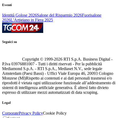
Eventi
Identità Golose 2026
Salone del Risparmio 2026
Fuorisalone
2026
L'Artigiano in Fiera 2025
Seguici su
Copyright © 1999-
2026
RTI S.p.A. Business Digital -
P.Iva 03976881007 - Tutti i diritti riservati - Per la pubblicità
Mediamond S.p.A. - RTI S.p.A., Mediaset N.V., sede legale
Amsterdam (Paesi Bassi) - Uffici Viale Europa 46, 20093 Cologno
Monzese (MI)
Rispetto ai contenuti e ai dati personali trasmessi e/o
riprodotti è vietata ogni utilizzazione funzionale all’addestramento di
sistemi di intelligenza artificiale generativa. È altresì fatto divieto
espresso di utilizzare mezzi automatizzati di data scraping.
Legal
Corporate
Privacy Policy
Cookie Policy