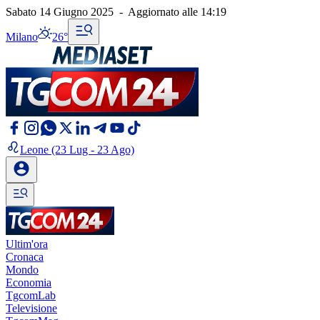
Sabato 14 Giugno 2025
-
Aggiornato alle
14:19
Milano
26°
Leone
(23 Lug - 23 Ago)
Ultim'ora
Cronaca
Mondo
Economia
TgcomLab
Televisione