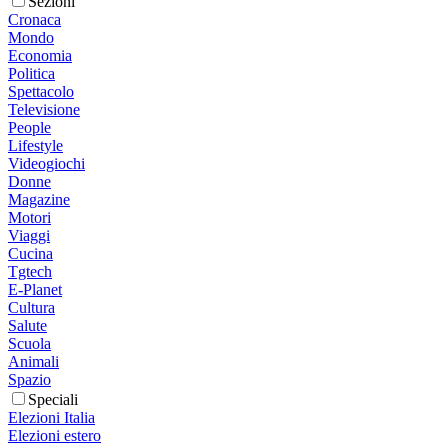
Sezioni
Cronaca
Mondo
Economia
Politica
Spettacolo
Televisione
People
Lifestyle
Videogiochi
Donne
Magazine
Motori
Viaggi
Cucina
Tgtech
E-Planet
Cultura
Salute
Scuola
Animali
Spazio
Speciali
Elezioni Italia
Elezioni estero