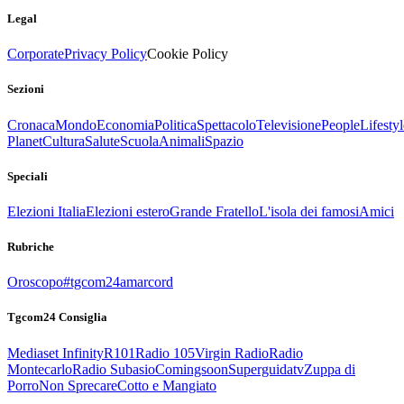
Legal
Corporate
Privacy Policy
Cookie Policy
Sezioni
Cronaca
Mondo
Economia
Politica
Spettacolo
Televisione
People
Lifestyl
Planet
Cultura
Salute
Scuola
Animali
Spazio
Speciali
Elezioni Italia
Elezioni estero
Grande Fratello
L'isola dei famosi
Amici
Rubriche
Oroscopo
#tgcom24amarcord
Tgcom24 Consiglia
Mediaset Infinity
R101
Radio 105
Virgin Radio
Radio
Montecarlo
Radio Subasio
Comingsoon
Superguidatv
Zuppa di
Porro
Non Sprecare
Cotto e Mangiato