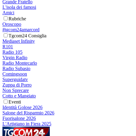
Grande Fratello
L'isola dei famosi
Amici
Rubriche
Oroscopo
#tgcom24amarcord
Tgcom24 Consiglia
Mediaset Infinity
R101
Radio 105
Virgin Radio
Radio Montecarlo
Radio Subasio
Comingsoon
Superguidatv
Zuppa di Porro
Non Sprecare
Cotto e Mangiato
Eventi
Identità Golose 2026
Salone del Risparmio 2026
Fuorisalone 2026
L'Artigiano in Fiera 2025