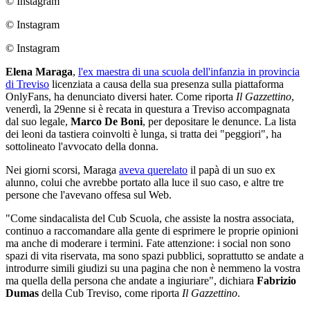
© Instagram
© Instagram
© Instagram
Elena Maraga
,
l'ex maestra di una scuola dell'infanzia in provincia
di Treviso
licenziata a causa della sua presenza sulla piattaforma
OnlyFans, ha denunciato diversi hater. Come riporta
Il Gazzettino
,
venerdì, la 29enne si è recata in questura a Treviso accompagnata
dal suo legale,
Marco De Boni
, per depositare le denunce. La lista
dei leoni da tastiera coinvolti è lunga, si tratta dei "peggiori", ha
sottolineato l'avvocato della donna.
Nei giorni scorsi, Maraga
aveva querelato
il papà di un suo ex
alunno, colui che avrebbe portato alla luce il suo caso, e altre tre
persone che l'avevano offesa sul Web.
"Come sindacalista del Cub Scuola, che assiste la nostra associata,
continuo a raccomandare alla gente di esprimere le proprie opinioni
ma anche di moderare i termini. Fate attenzione: i social non sono
spazi di vita riservata, ma sono spazi pubblici, soprattutto se andate a
introdurre simili giudizi su una pagina che non è nemmeno la vostra
ma quella della persona che andate a ingiuriare", dichiara
Fabrizio
Dumas
della Cub Treviso, come riporta
Il Gazzettino
.