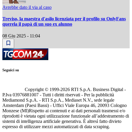
Avrebbe dato il via al caso
Treviso, la maestra d'asilo licenziata per il profilo su OnlyFans
querela il papà di un suo ex alunno
08 Giu 2025 - 11:04
Seguici su
Copyright © 1999-
2026
RTI S.p.A. Business Digital -
P.Iva 03976881007 - Tutti i diritti riservati - Per la pubblicità
Mediamond S.p.A. - RTI S.p.A., Mediaset N.V., sede legale
Amsterdam (Paesi Bassi) - Uffici Viale Europa 46, 20093 Cologno
Monzese (MI)
Rispetto ai contenuti e ai dati personali trasmessi e/o
riprodotti è vietata ogni utilizzazione funzionale all’addestramento di
sistemi di intelligenza artificiale generativa. È altresì fatto divieto
espresso di utilizzare mezzi automatizzati di data scraping.