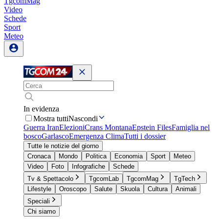
TgcomMag
Video
Schede
Sport
Meteo
In evidenza
Mostra tutti
Nascondi
Guerra Iran
Elezioni
Crans Montana
Epstein Files
Famiglia nel
bosco
Garlasco
Emergenza Clima
Tutti i dossier
Tutte le notizie del giorno
Cronaca
Mondo
Politica
Economia
Sport
Meteo
Video
Foto
Infografiche
Schede
Tv & Spettacolo
TgcomLab
TgcomMag
TgTech
Lifestyle
Oroscopo
Salute
Skuola
Cultura
Animali
Speciali
Chi siamo