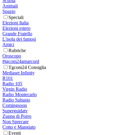
Scuola
Animali
Spazio
Speciali
Elezioni Italia
Elezioni estero
Grande Fratello
L'isola dei famosi
Amici
Rubriche
Oroscopo
#tgcom24amarcord
Tgcom24 Consiglia
Mediaset Infinity
R101
Radio 105
Virgin Radio
Radio Montecarlo
Radio Subasio
Comingsoon
Superguidatv
Zuppa di Porro
Non Sprecare
Cotto e Mangiato
Eventi