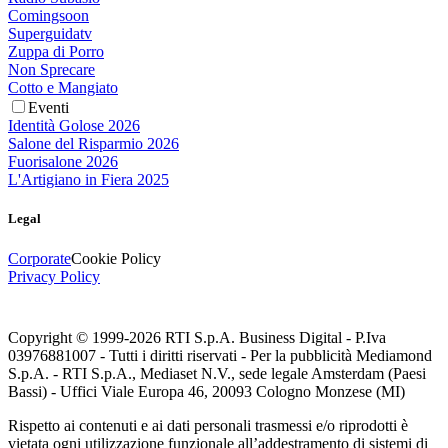
Comingsoon
Superguidatv
Zuppa di Porro
Non Sprecare
Cotto e Mangiato
Eventi
Identità Golose 2026
Salone del Risparmio 2026
Fuorisalone 2026
L'Artigiano in Fiera 2025
Legal
Corporate
Cookie Policy
Privacy Policy
Copyright © 1999-
2026
RTI S.p.A. Business Digital - P.Iva
03976881007 - Tutti i diritti riservati - Per la pubblicità Mediamond
S.p.A. - RTI S.p.A., Mediaset N.V., sede legale Amsterdam (Paesi
Bassi) - Uffici Viale Europa 46, 20093 Cologno Monzese (MI)
Rispetto ai contenuti e ai dati personali trasmessi e/o riprodotti è
vietata ogni utilizzazione funzionale all’addestramento di sistemi di