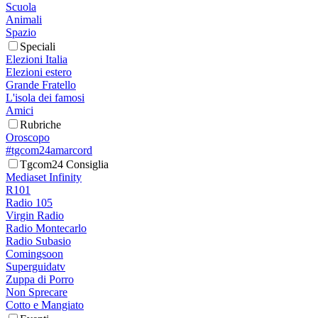
Scuola
Animali
Spazio
Speciali
Elezioni Italia
Elezioni estero
Grande Fratello
L'isola dei famosi
Amici
Rubriche
Oroscopo
#tgcom24amarcord
Tgcom24 Consiglia
Mediaset Infinity
R101
Radio 105
Virgin Radio
Radio Montecarlo
Radio Subasio
Comingsoon
Superguidatv
Zuppa di Porro
Non Sprecare
Cotto e Mangiato