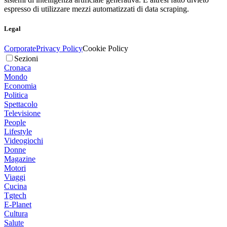
espresso di utilizzare mezzi automatizzati di data scraping.
Legal
Corporate
Privacy Policy
Cookie Policy
Sezioni
Cronaca
Mondo
Economia
Politica
Spettacolo
Televisione
People
Lifestyle
Videogiochi
Donne
Magazine
Motori
Viaggi
Cucina
Tgtech
E-Planet
Cultura
Salute