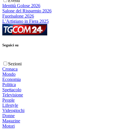
Eventi
Identità Golose 2026
Salone del Risparmio 2026
Fuorisalone 2026
L'Artigiano in Fiera 2025
Seguici su
Sezioni
Cronaca
Mondo
Economia
Politica
Spettacolo
Televisione
People
Lifestyle
Videogiochi
Donne
Magazine
Motori