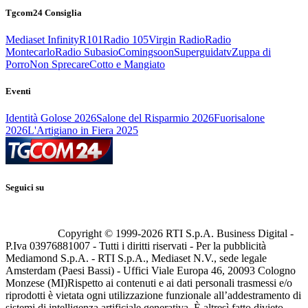
Tgcom24 Consiglia
Mediaset Infinity
R101
Radio 105
Virgin Radio
Radio
Montecarlo
Radio Subasio
Comingsoon
Superguidatv
Zuppa di
Porro
Non Sprecare
Cotto e Mangiato
Eventi
Identità Golose 2026
Salone del Risparmio 2026
Fuorisalone
2026
L'Artigiano in Fiera 2025
Seguici su
Copyright © 1999-
2026
RTI S.p.A. Business Digital -
P.Iva 03976881007 - Tutti i diritti riservati - Per la pubblicità
Mediamond S.p.A. - RTI S.p.A., Mediaset N.V., sede legale
Amsterdam (Paesi Bassi) - Uffici Viale Europa 46, 20093 Cologno
Monzese (MI)
Rispetto ai contenuti e ai dati personali trasmessi e/o
riprodotti è vietata ogni utilizzazione funzionale all’addestramento di
sistemi di intelligenza artificiale generativa. È altresì fatto divieto