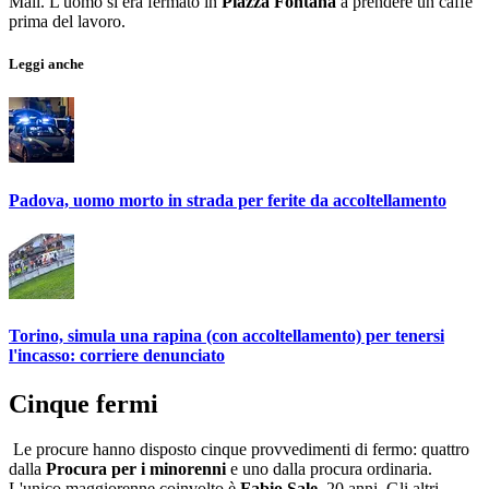
Mali. L'uomo si era fermato in
Piazza Fontana
a prendere un caffè
prima del lavoro.
Leggi anche
Padova, uomo morto in strada per ferite da accoltellamento
Torino, simula una rapina (con accoltellamento) per tenersi
l'incasso: corriere denunciato
Cinque fermi
Le procure hanno disposto cinque provvedimenti di fermo: quattro
dalla
Procura per i minorenni
e uno dalla procura ordinaria.
L'unico maggiorenne coinvolto è
Fabio Sale
, 20 anni. Gli altri