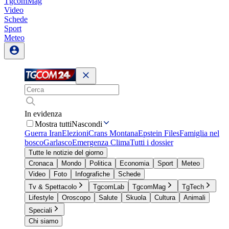
TgcomMag
Video
Schede
Sport
Meteo
In evidenza
Mostra tutti
Nascondi
Guerra Iran
Elezioni
Crans Montana
Epstein Files
Famiglia nel
bosco
Garlasco
Emergenza Clima
Tutti i dossier
Tutte le notizie del giorno
Cronaca
Mondo
Politica
Economia
Sport
Meteo
Video
Foto
Infografiche
Schede
Tv & Spettacolo
TgcomLab
TgcomMag
TgTech
Lifestyle
Oroscopo
Salute
Skuola
Cultura
Animali
Speciali
Chi siamo