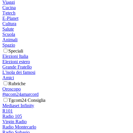
Viaggi
Cucina
Tgtech
E-Planet
Cultura
Salute
Scuola
Animali
Spazio
Speciali
Elezioni Italia
Elezioni estero
Grande Fratello
L'isola dei famosi
Amici
Rubriche
Oroscopo
#tgcom24amarcord
Tgcom24 Consiglia
Mediaset Infinity
R101
Radio 105
Virgin Radio
Radio Montecarlo
Radio Subasio