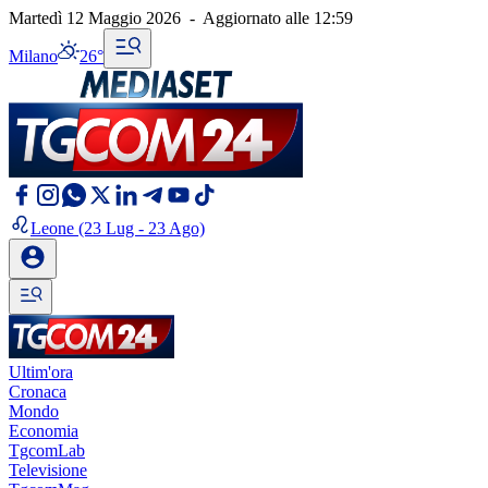
Martedì 12 Maggio 2026
-
Aggiornato alle
12:59
Milano
26°
Leone
(23 Lug - 23 Ago)
Ultim'ora
Cronaca
Mondo
Economia
TgcomLab
Televisione