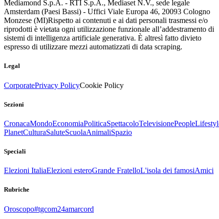
Mediamond S.p.A. - RTI S.p.A., Mediaset N.V., sede legale
Amsterdam (Paesi Bassi) - Uffici Viale Europa 46, 20093 Cologno
Monzese (MI)
Rispetto ai contenuti e ai dati personali trasmessi e/o
riprodotti è vietata ogni utilizzazione funzionale all’addestramento di
sistemi di intelligenza artificiale generativa. È altresì fatto divieto
espresso di utilizzare mezzi automatizzati di data scraping.
Legal
Corporate
Privacy Policy
Cookie Policy
Sezioni
Cronaca
Mondo
Economia
Politica
Spettacolo
Televisione
People
Lifestyl
Planet
Cultura
Salute
Scuola
Animali
Spazio
Speciali
Elezioni Italia
Elezioni estero
Grande Fratello
L'isola dei famosi
Amici
Rubriche
Oroscopo
#tgcom24amarcord