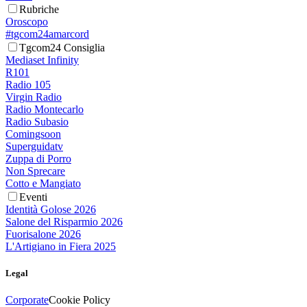
Rubriche
Oroscopo
#tgcom24amarcord
Tgcom24 Consiglia
Mediaset Infinity
R101
Radio 105
Virgin Radio
Radio Montecarlo
Radio Subasio
Comingsoon
Superguidatv
Zuppa di Porro
Non Sprecare
Cotto e Mangiato
Eventi
Identità Golose 2026
Salone del Risparmio 2026
Fuorisalone 2026
L'Artigiano in Fiera 2025
Legal
Corporate
Cookie Policy