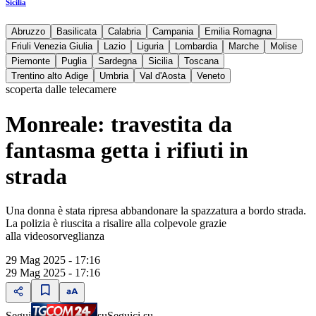
Sicilia
Abruzzo
Basilicata
Calabria
Campania
Emilia Romagna
Friuli Venezia Giulia
Lazio
Liguria
Lombardia
Marche
Molise
Piemonte
Puglia
Sardegna
Sicilia
Toscana
Trentino alto Adige
Umbria
Val d'Aosta
Veneto
scoperta dalle telecamere
Monreale: travestita da
fantasma getta i rifiuti in
strada
Una donna è stata ripresa abbandonare la spazzatura a bordo strada.
La polizia è riuscita a risalire alla colpevole grazie
alla videosorveglianza
29 Mag 2025 - 17:16
29 Mag 2025 - 17:16
Segui
su
Seguici su