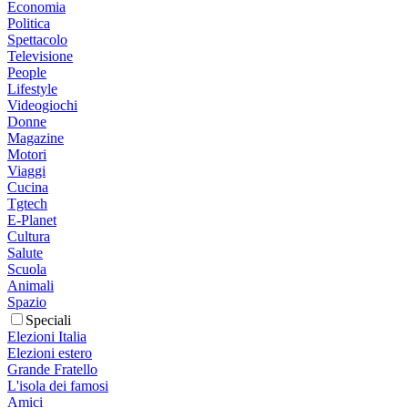
Economia
Politica
Spettacolo
Televisione
People
Lifestyle
Videogiochi
Donne
Magazine
Motori
Viaggi
Cucina
Tgtech
E-Planet
Cultura
Salute
Scuola
Animali
Spazio
Speciali
Elezioni Italia
Elezioni estero
Grande Fratello
L'isola dei famosi
Amici