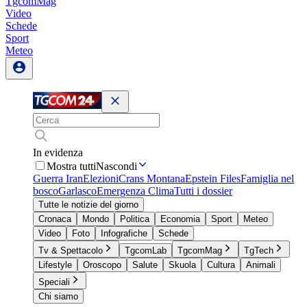
TgcomMag
Video
Schede
Sport
Meteo
In evidenza
Mostra tutti
Nascondi
Guerra Iran
Elezioni
Crans Montana
Epstein Files
Famiglia nel
bosco
Garlasco
Emergenza Clima
Tutti i dossier
Tutte le notizie del giorno
Cronaca
Mondo
Politica
Economia
Sport
Meteo
Video
Foto
Infografiche
Schede
Tv & Spettacolo
TgcomLab
TgcomMag
TgTech
Lifestyle
Oroscopo
Salute
Skuola
Cultura
Animali
Speciali
Chi siamo