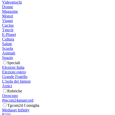
Videogiochi
Donne
Magazine
Motori
Viaggi
Cucina
Tgtech
E-Planet
Cultura
Salute
Scuola
Animali
Spazio
Speciali
Elezioni Italia
Elezioni estero
Grande Fratello
L'isola dei famosi
Amici
Rubriche
Oroscopo
#tgcom24amarcord
Tgcom24 Consiglia
Mediaset Infinity
R101