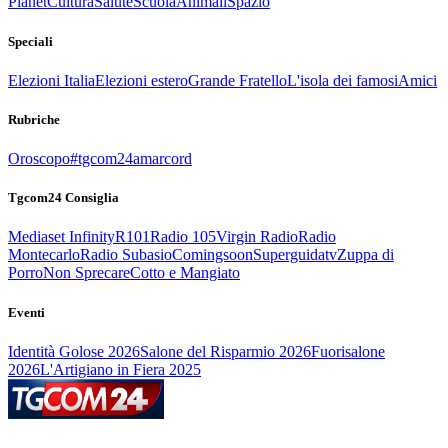
Planet
Cultura
Salute
Scuola
Animali
Spazio
Speciali
Elezioni Italia
Elezioni estero
Grande Fratello
L'isola dei famosi
Amici
Rubriche
Oroscopo
#tgcom24amarcord
Tgcom24 Consiglia
Mediaset Infinity
R101
Radio 105
Virgin Radio
Radio
Montecarlo
Radio Subasio
Comingsoon
Superguidatv
Zuppa di
Porro
Non Sprecare
Cotto e Mangiato
Eventi
Identità Golose 2026
Salone del Risparmio 2026
Fuorisalone
2026
L'Artigiano in Fiera 2025