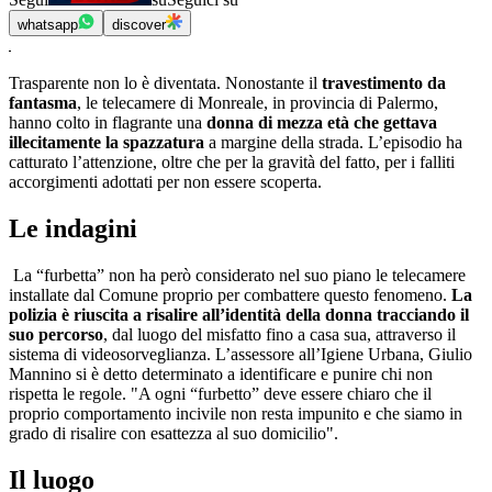
whatsapp
discover
Trasparente non lo è diventata. Nonostante il
travestimento da
fantasma
, le telecamere di Monreale, in provincia di Palermo,
hanno colto in flagrante una
donna di mezza età che gettava
illecitamente la spazzatura
a margine della strada. L’episodio ha
catturato l’attenzione, oltre che per la gravità del fatto, per i falliti
accorgimenti adottati per non essere scoperta.
Le indagini
La “furbetta” non ha però considerato nel suo piano le telecamere
installate dal Comune proprio per combattere questo fenomeno.
La
polizia è riuscita a risalire all’identità della donna tracciando il
suo percorso
, dal luogo del misfatto fino a casa sua, attraverso il
sistema di videosorveglianza. L’assessore all’Igiene Urbana, Giulio
Mannino si è detto determinato a identificare e punire chi non
rispetta le regole. "A ogni “furbetto” deve essere chiaro che il
proprio comportamento incivile non resta impunito e che siamo in
grado di risalire con esattezza al suo domicilio".
Il luogo