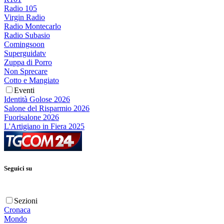
Radio 105
Virgin Radio
Radio Montecarlo
Radio Subasio
Comingsoon
Superguidatv
Zuppa di Porro
Non Sprecare
Cotto e Mangiato
Eventi
Identità Golose 2026
Salone del Risparmio 2026
Fuorisalone 2026
L'Artigiano in Fiera 2025
Seguici su
Sezioni
Cronaca
Mondo