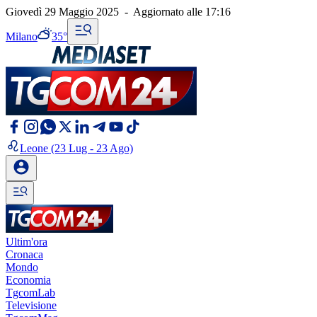
Giovedì 29 Maggio 2025
-
Aggiornato alle
17:16
Milano
35°
Leone
(23 Lug - 23 Ago)
Ultim'ora
Cronaca
Mondo
Economia
TgcomLab
Televisione