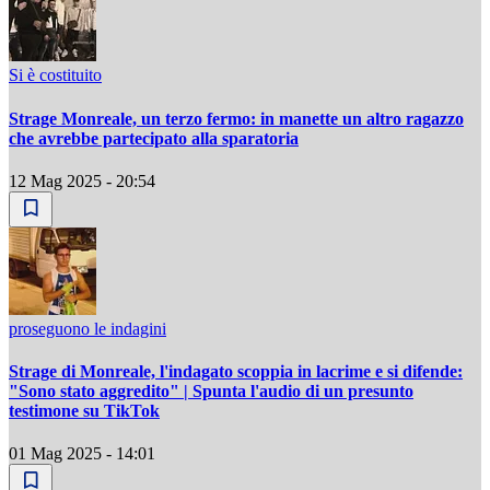
Si è costituito
Strage Monreale, un terzo fermo: in manette un altro ragazzo
che avrebbe partecipato alla sparatoria
12 Mag 2025 - 20:54
proseguono le indagini
Strage di Monreale, l'indagato scoppia in lacrime e si difende:
"Sono stato aggredito" | Spunta l'audio di un presunto
testimone su TikTok
01 Mag 2025 - 14:01