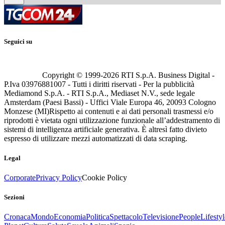
Seguici su
Copyright © 1999-
2026
RTI S.p.A. Business Digital -
P.Iva 03976881007 - Tutti i diritti riservati - Per la pubblicità
Mediamond S.p.A. - RTI S.p.A., Mediaset N.V., sede legale
Amsterdam (Paesi Bassi) - Uffici Viale Europa 46, 20093 Cologno
Monzese (MI)
Rispetto ai contenuti e ai dati personali trasmessi e/o
riprodotti è vietata ogni utilizzazione funzionale all’addestramento di
sistemi di intelligenza artificiale generativa. È altresì fatto divieto
espresso di utilizzare mezzi automatizzati di data scraping.
Legal
Corporate
Privacy Policy
Cookie Policy
Sezioni
Cronaca
Mondo
Economia
Politica
Spettacolo
Televisione
People
Lifestyl