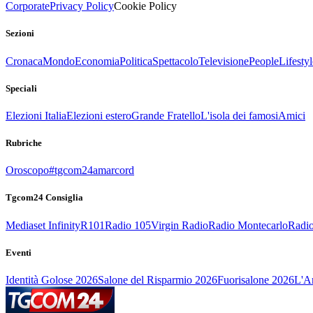
Corporate
Privacy Policy
Cookie Policy
Sezioni
Cronaca
Mondo
Economia
Politica
Spettacolo
Televisione
People
Lifestyl
Speciali
Elezioni Italia
Elezioni estero
Grande Fratello
L'isola dei famosi
Amici
Rubriche
Oroscopo
#tgcom24amarcord
Tgcom24 Consiglia
Mediaset Infinity
R101
Radio 105
Virgin Radio
Radio Montecarlo
Radio
Eventi
Identità Golose 2026
Salone del Risparmio 2026
Fuorisalone 2026
L'Ar