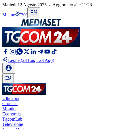
Martedì 12 Agosto 2025
-
Aggiornato alle
11:28
Milano
30°
Leone
(23 Lug - 23 Ago)
Ultim'ora
Cronaca
Mondo
Economia
TgcomLab
Televisione