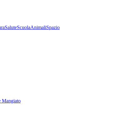
ura
Salute
Scuola
Animali
Spazio
e Mangiato