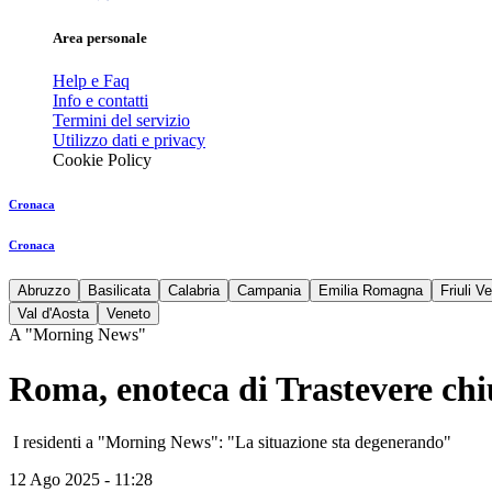
Area personale
Help e Faq
Info e contatti
Termini del servizio
Utilizzo dati e privacy
Cookie Policy
Cronaca
Cronaca
Abruzzo
Basilicata
Calabria
Campania
Emilia Romagna
Friuli V
Val d'Aosta
Veneto
A "Morning News"
Roma, enoteca di Trastevere ch
I residenti a "Morning News": "La situazione sta degenerando"
12 Ago 2025 - 11:28