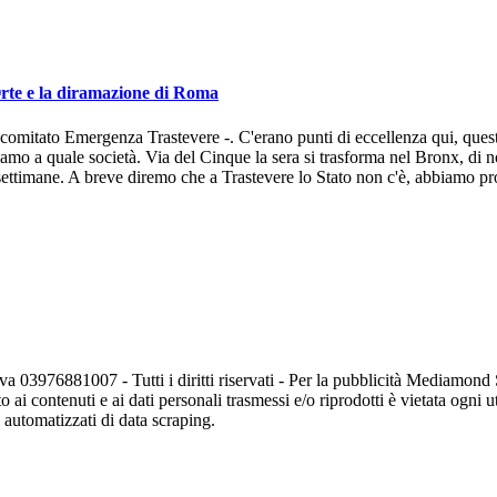
 Orte e la diramazione di Roma
comitato Emergenza Trastevere -. C'erano punti di eccellenza qui, questa
mo a quale società. Via del Cinque la sera si trasforma nel Bronx, di nott
 settimane. A breve diremo che a Trastevere lo Stato non c'è, abbiamo pro
va 03976881007 - Tutti i diritti riservati - Per la pubblicità Mediamon
o ai contenuti e ai dati personali trasmessi e/o riprodotti è vietata ogni 
zi automatizzati di data scraping.