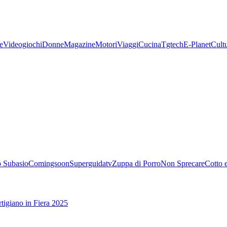
e
Videogiochi
Donne
Magazine
Motori
Viaggi
Cucina
Tgtech
E-Planet
Cult
 Subasio
Comingsoon
Superguidatv
Zuppa di Porro
Non Sprecare
Cotto 
tigiano in Fiera 2025