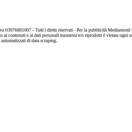
va 03976881007 - Tutti i diritti riservati - Per la pubblicità Mediamon
o ai contenuti e ai dati personali trasmessi e/o riprodotti è vietata ogni 
zi automatizzati di data scraping.