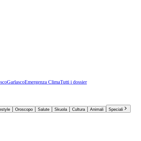
osco
Garlasco
Emergenza Clima
Tutti i dossier
estyle
Oroscopo
Salute
Skuola
Cultura
Animali
Speciali