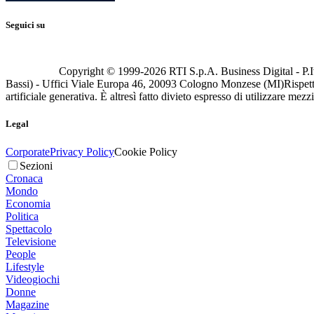
Seguici su
Copyright © 1999-
2026
RTI S.p.A. Business Digital - P.I
Bassi) - Uffici Viale Europa 46, 20093 Cologno Monzese (MI)
Rispett
artificiale generativa. È altresì fatto divieto espresso di utilizzare mez
Legal
Corporate
Privacy Policy
Cookie Policy
Sezioni
Cronaca
Mondo
Economia
Politica
Spettacolo
Televisione
People
Lifestyle
Videogiochi
Donne
Magazine