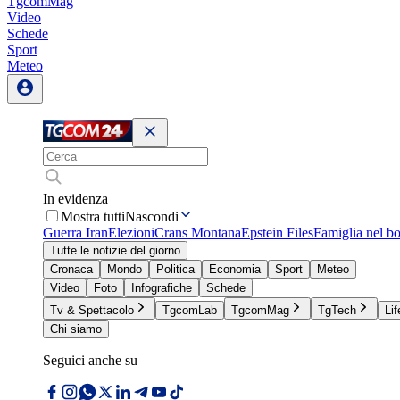
TgcomMag
Video
Schede
Sport
Meteo
In evidenza
Mostra tutti
Nascondi
Guerra Iran
Elezioni
Crans Montana
Epstein Files
Famiglia nel b
Tutte le notizie del giorno
Cronaca
Mondo
Politica
Economia
Sport
Meteo
Video
Foto
Infografiche
Schede
Tv & Spettacolo
TgcomLab
TgcomMag
TgTech
Lif
Chi siamo
Seguici anche su