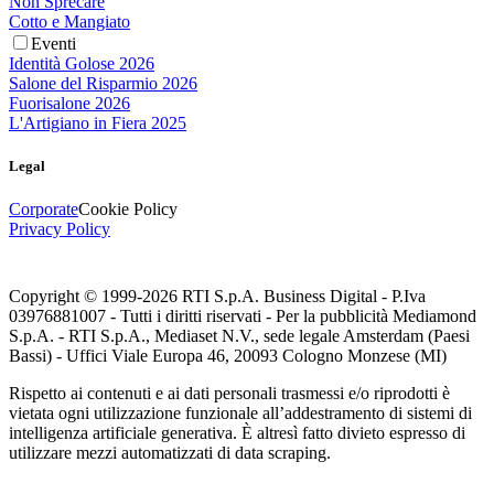
Non Sprecare
Cotto e Mangiato
Eventi
Identità Golose 2026
Salone del Risparmio 2026
Fuorisalone 2026
L'Artigiano in Fiera 2025
Legal
Corporate
Cookie Policy
Privacy Policy
Copyright © 1999-
2026
RTI S.p.A. Business Digital - P.Iva
03976881007 - Tutti i diritti riservati - Per la pubblicità Mediamond
S.p.A. - RTI S.p.A., Mediaset N.V., sede legale Amsterdam (Paesi
Bassi) - Uffici Viale Europa 46, 20093 Cologno Monzese (MI)
Rispetto ai contenuti e ai dati personali trasmessi e/o riprodotti è
vietata ogni utilizzazione funzionale all’addestramento di sistemi di
intelligenza artificiale generativa. È altresì fatto divieto espresso di
utilizzare mezzi automatizzati di data scraping.