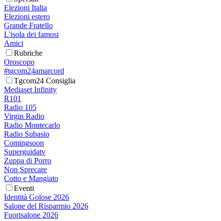
Elezioni Italia
Elezioni estero
Grande Fratello
L'isola dei famosi
Amici
Rubriche
Oroscopo
#tgcom24amarcord
Tgcom24 Consiglia
Mediaset Infinity
R101
Radio 105
Virgin Radio
Radio Montecarlo
Radio Subasio
Comingsoon
Superguidatv
Zuppa di Porro
Non Sprecare
Cotto e Mangiato
Eventi
Identità Golose 2026
Salone del Risparmio 2026
Fuorisalone 2026