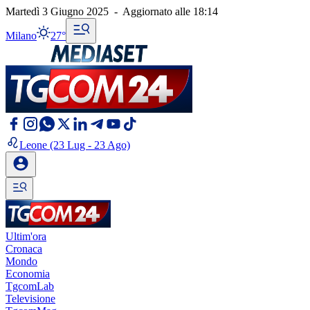
Martedì 3 Giugno 2025
-
Aggiornato alle
18:14
Milano
27°
Leone
(23 Lug - 23 Ago)
Ultim'ora
Cronaca
Mondo
Economia
TgcomLab
Televisione