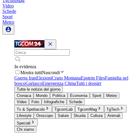
TgcomMag
Video
Schede
Sport
Meteo
In evidenza
Mostra tutti
Nascondi
Guerra Iran
Elezioni
Crans Montana
Epstein Files
Famiglia nel
bosco
Garlasco
Emergenza Clima
Tutti i dossier
Tutte le notizie del giorno
Cronaca
Mondo
Politica
Economia
Sport
Meteo
Video
Foto
Infografiche
Schede
Tv & Spettacolo
TgcomLab
TgcomMag
TgTech
Lifestyle
Oroscopo
Salute
Skuola
Cultura
Animali
Speciali
Chi siamo