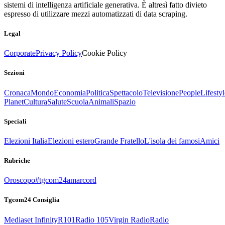
sistemi di intelligenza artificiale generativa. È altresì fatto divieto
espresso di utilizzare mezzi automatizzati di data scraping.
Legal
Corporate
Privacy Policy
Cookie Policy
Sezioni
Cronaca
Mondo
Economia
Politica
Spettacolo
Televisione
People
Lifestyl
Planet
Cultura
Salute
Scuola
Animali
Spazio
Speciali
Elezioni Italia
Elezioni estero
Grande Fratello
L'isola dei famosi
Amici
Rubriche
Oroscopo
#tgcom24amarcord
Tgcom24 Consiglia
Mediaset Infinity
R101
Radio 105
Virgin Radio
Radio