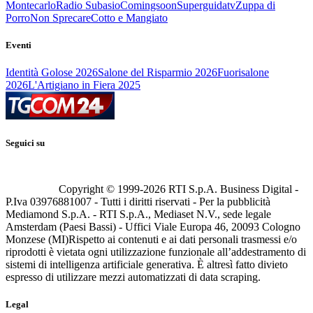
Montecarlo
Radio Subasio
Comingsoon
Superguidatv
Zuppa di
Porro
Non Sprecare
Cotto e Mangiato
Eventi
Identità Golose 2026
Salone del Risparmio 2026
Fuorisalone
2026
L'Artigiano in Fiera 2025
Seguici su
Copyright © 1999-
2026
RTI S.p.A. Business Digital -
P.Iva 03976881007 - Tutti i diritti riservati - Per la pubblicità
Mediamond S.p.A. - RTI S.p.A., Mediaset N.V., sede legale
Amsterdam (Paesi Bassi) - Uffici Viale Europa 46, 20093 Cologno
Monzese (MI)
Rispetto ai contenuti e ai dati personali trasmessi e/o
riprodotti è vietata ogni utilizzazione funzionale all’addestramento di
sistemi di intelligenza artificiale generativa. È altresì fatto divieto
espresso di utilizzare mezzi automatizzati di data scraping.
Legal