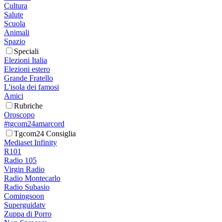
Cultura
Salute
Scuola
Animali
Spazio
Speciali
Elezioni Italia
Elezioni estero
Grande Fratello
L'isola dei famosi
Amici
Rubriche
Oroscopo
#tgcom24amarcord
Tgcom24 Consiglia
Mediaset Infinity
R101
Radio 105
Virgin Radio
Radio Montecarlo
Radio Subasio
Comingsoon
Superguidatv
Zuppa di Porro