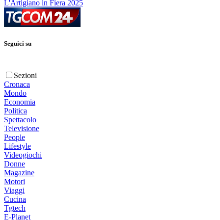
L'Artigiano in Fiera 2025
Seguici su
Sezioni
Cronaca
Mondo
Economia
Politica
Spettacolo
Televisione
People
Lifestyle
Videogiochi
Donne
Magazine
Motori
Viaggi
Cucina
Tgtech
E-Planet