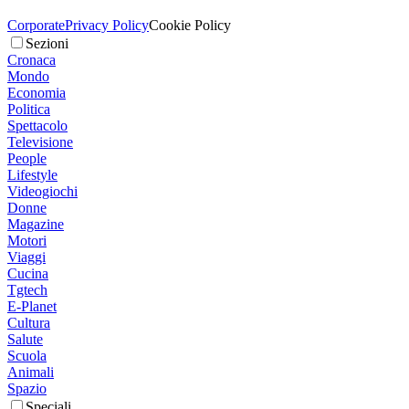
Corporate
Privacy Policy
Cookie Policy
Sezioni
Cronaca
Mondo
Economia
Politica
Spettacolo
Televisione
People
Lifestyle
Videogiochi
Donne
Magazine
Motori
Viaggi
Cucina
Tgtech
E-Planet
Cultura
Salute
Scuola
Animali
Spazio
Speciali