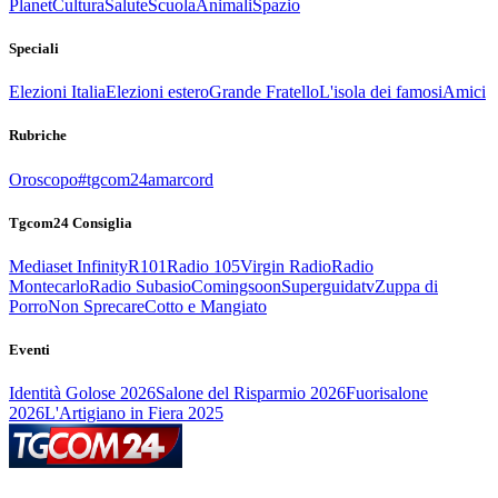
Planet
Cultura
Salute
Scuola
Animali
Spazio
Speciali
Elezioni Italia
Elezioni estero
Grande Fratello
L'isola dei famosi
Amici
Rubriche
Oroscopo
#tgcom24amarcord
Tgcom24 Consiglia
Mediaset Infinity
R101
Radio 105
Virgin Radio
Radio
Montecarlo
Radio Subasio
Comingsoon
Superguidatv
Zuppa di
Porro
Non Sprecare
Cotto e Mangiato
Eventi
Identità Golose 2026
Salone del Risparmio 2026
Fuorisalone
2026
L'Artigiano in Fiera 2025