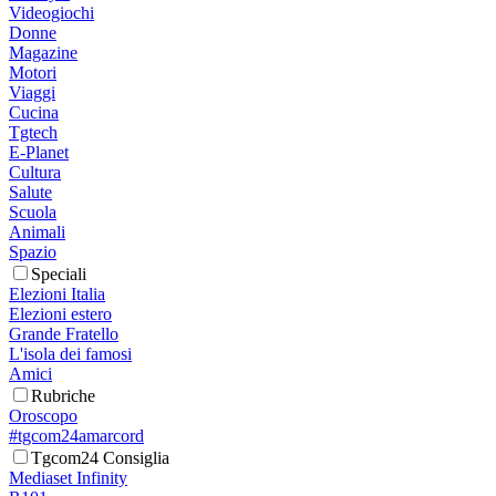
Videogiochi
Donne
Magazine
Motori
Viaggi
Cucina
Tgtech
E-Planet
Cultura
Salute
Scuola
Animali
Spazio
Speciali
Elezioni Italia
Elezioni estero
Grande Fratello
L'isola dei famosi
Amici
Rubriche
Oroscopo
#tgcom24amarcord
Tgcom24 Consiglia
Mediaset Infinity