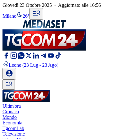
Giovedì 23 Ottobre 2025
-
Aggiornato alle
16:56
Milano
26°
Leone
(23 Lug - 23 Ago)
Ultim'ora
Cronaca
Mondo
Economia
TgcomLab
Televisione