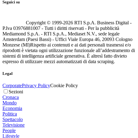
Seguici su
Copyright © 1999-
2026
RTI S.p.A. Business Digital -
P.Iva 03976881007 - Tutti i diritti riservati - Per la pubblicità
Mediamond S.p.A. - RTI S.p.A., Mediaset N.V., sede legale
Amsterdam (Paesi Bassi) - Uffici Viale Europa 46, 20093 Cologno
Monzese (MI)
Rispetto ai contenuti e ai dati personali trasmessi e/o
riprodotti è vietata ogni utilizzazione funzionale all’addestramento di
sistemi di intelligenza artificiale generativa. È altresì fatto divieto
espresso di utilizzare mezzi automatizzati di data scraping.
Legal
Corporate
Privacy Policy
Cookie Policy
Sezioni
Cronaca
Mondo
Economia
Politica
Spettacolo
Televisione
People
Lifestyle