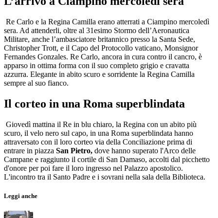
L’arrivo a Ciampino mercoledì sera
Re Carlo e la Regina Camilla erano atterrati a Ciampino mercoledì
sera. Ad attenderli, oltre al 31esimo Stormo dell’Aeronautica
Militare, anche l’ambasciatore britannico presso la Santa Sede,
Christopher Trott, e il Capo del Protocollo vaticano, Monsignor
Fernandes Gonzales. Re Carlo, ancora in cura contro il cancro, è
apparso in ottima forma con il suo completo grigio e cravatta
azzurra. Elegante in abito scuro e sorridente la Regina Camilla
sempre al suo fianco.
Il corteo in una Roma superblindata
Giovedì mattina il Re in blu chiaro, la Regina con un abito più
scuro, il velo nero sul capo, in una Roma superblindata hanno
attraversato con il loro corteo via della Conciliazione prima di
entrare in piazza
San Pietro,
dove hanno superato l'Arco delle
Campane e raggiunto il cortile di San Damaso, accolti dal picchetto
d'onore per poi fare il loro ingresso nel Palazzo apostolico.
L'incontro tra il Santo Padre e i sovrani nella sala della Biblioteca.
Leggi anche