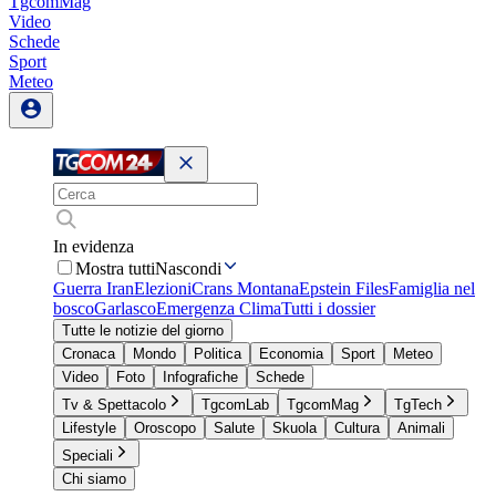
TgcomMag
Video
Schede
Sport
Meteo
In evidenza
Mostra tutti
Nascondi
Guerra Iran
Elezioni
Crans Montana
Epstein Files
Famiglia nel
bosco
Garlasco
Emergenza Clima
Tutti i dossier
Tutte le notizie del giorno
Cronaca
Mondo
Politica
Economia
Sport
Meteo
Video
Foto
Infografiche
Schede
Tv & Spettacolo
TgcomLab
TgcomMag
TgTech
Lifestyle
Oroscopo
Salute
Skuola
Cultura
Animali
Speciali
Chi siamo