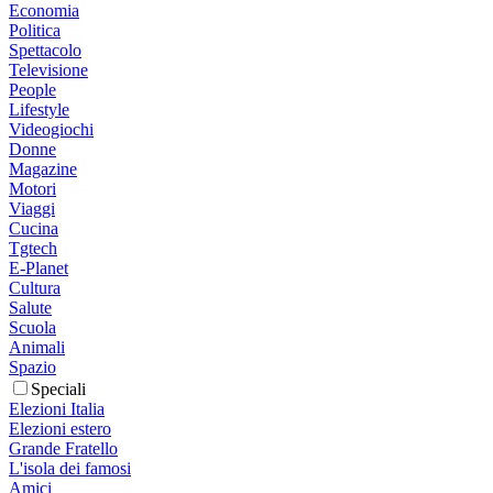
Economia
Politica
Spettacolo
Televisione
People
Lifestyle
Videogiochi
Donne
Magazine
Motori
Viaggi
Cucina
Tgtech
E-Planet
Cultura
Salute
Scuola
Animali
Spazio
Speciali
Elezioni Italia
Elezioni estero
Grande Fratello
L'isola dei famosi
Amici