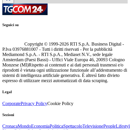
Seguici su
Copyright © 1999-
2026
RTI S.p.A. Business Digital -
P.Iva 03976881007 - Tutti i diritti riservati - Per la pubblicità
Mediamond S.p.A. - RTI S.p.A., Mediaset N.V., sede legale
Amsterdam (Paesi Bassi) - Uffici Viale Europa 46, 20093 Cologno
Monzese (MI)
Rispetto ai contenuti e ai dati personali trasmessi e/o
riprodotti è vietata ogni utilizzazione funzionale all’addestramento di
sistemi di intelligenza artificiale generativa. È altresì fatto divieto
espresso di utilizzare mezzi automatizzati di data scraping.
Legal
Corporate
Privacy Policy
Cookie Policy
Sezioni
Cronaca
Mondo
Economia
Politica
Spettacolo
Televisione
People
Lifestyl