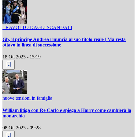
TRAVOLTO DAGLI SCANDALI
Gb, il principe Andrea rinuncia al suo titolo reale | Ma resta
ottavo in linea di successione
18 Ott 2025 - 15:19
nuove tensioni in famiglia
William litiga con Re Carlo e spiega a Harry come cambierà la
monarchia
08 Ott 2025 - 09:28