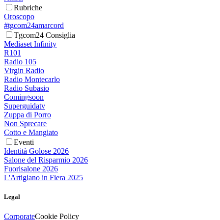
Rubriche
Oroscopo
#tgcom24amarcord
Tgcom24 Consiglia
Mediaset Infinity
R101
Radio 105
Virgin Radio
Radio Montecarlo
Radio Subasio
Comingsoon
Superguidatv
Zuppa di Porro
Non Sprecare
Cotto e Mangiato
Eventi
Identità Golose 2026
Salone del Risparmio 2026
Fuorisalone 2026
L'Artigiano in Fiera 2025
Legal
Corporate
Cookie Policy