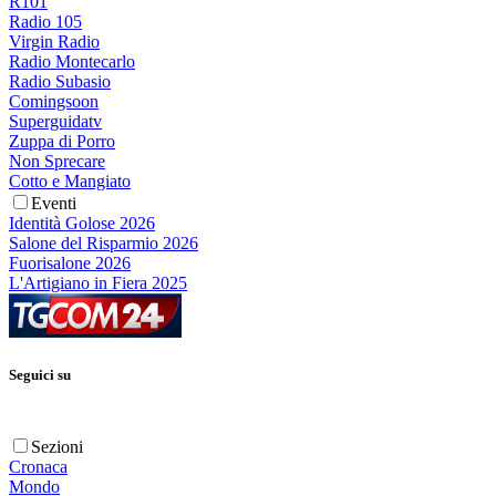
R101
Radio 105
Virgin Radio
Radio Montecarlo
Radio Subasio
Comingsoon
Superguidatv
Zuppa di Porro
Non Sprecare
Cotto e Mangiato
Eventi
Identità Golose 2026
Salone del Risparmio 2026
Fuorisalone 2026
L'Artigiano in Fiera 2025
Seguici su
Sezioni
Cronaca
Mondo