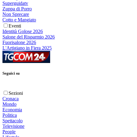
Superguidatv
Zuppa di Porro
Non Sprecare
Cotto e Mangiato
Eventi
Identità Golose 2026
Salone del Risparmio 2026
Fuorisalone 2026
L'Artigiano in Fiera 2025
Seguici su
Sezioni
Cronaca
Mondo
Economia
Politica
Spettacolo
Televisione
People