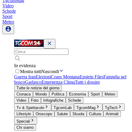
TgcomMag
Video
Schede
Sport
Meteo
In evidenza
Mostra tutti
Nascondi
Guerra Iran
Elezioni
Crans Montana
Epstein Files
Famiglia nel
bosco
Garlasco
Emergenza Clima
Tutti i dossier
Tutte le notizie del giorno
Cronaca
Mondo
Politica
Economia
Sport
Meteo
Video
Foto
Infografiche
Schede
Tv & Spettacolo
TgcomLab
TgcomMag
TgTech
Lifestyle
Oroscopo
Salute
Skuola
Cultura
Animali
Speciali
Chi siamo