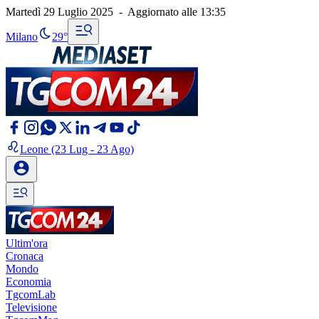
Martedì 29 Luglio 2025
-
Aggiornato alle
13:35
Milano
29°
Leone
(23 Lug - 23 Ago)
Ultim'ora
Cronaca
Mondo
Economia
TgcomLab
Televisione