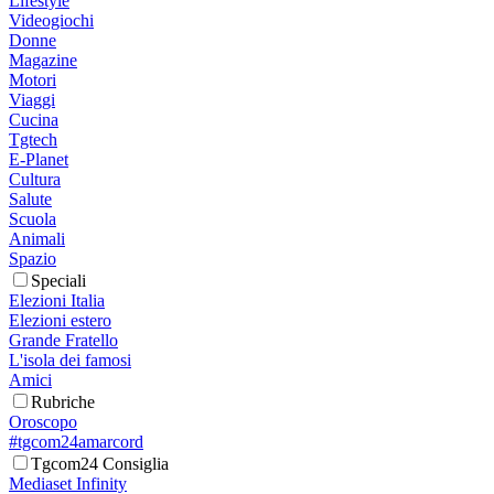
Lifestyle
Videogiochi
Donne
Magazine
Motori
Viaggi
Cucina
Tgtech
E-Planet
Cultura
Salute
Scuola
Animali
Spazio
Speciali
Elezioni Italia
Elezioni estero
Grande Fratello
L'isola dei famosi
Amici
Rubriche
Oroscopo
#tgcom24amarcord
Tgcom24 Consiglia
Mediaset Infinity