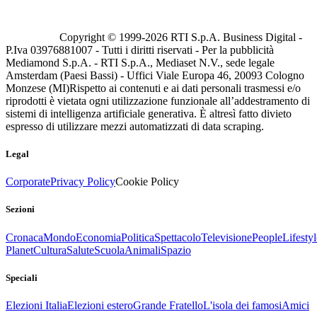
Copyright © 1999-
2026
RTI S.p.A. Business Digital -
P.Iva 03976881007 - Tutti i diritti riservati - Per la pubblicità
Mediamond S.p.A. - RTI S.p.A., Mediaset N.V., sede legale
Amsterdam (Paesi Bassi) - Uffici Viale Europa 46, 20093 Cologno
Monzese (MI)
Rispetto ai contenuti e ai dati personali trasmessi e/o
riprodotti è vietata ogni utilizzazione funzionale all’addestramento di
sistemi di intelligenza artificiale generativa. È altresì fatto divieto
espresso di utilizzare mezzi automatizzati di data scraping.
Legal
Corporate
Privacy Policy
Cookie Policy
Sezioni
Cronaca
Mondo
Economia
Politica
Spettacolo
Televisione
People
Lifestyl
Planet
Cultura
Salute
Scuola
Animali
Spazio
Speciali
Elezioni Italia
Elezioni estero
Grande Fratello
L'isola dei famosi
Amici