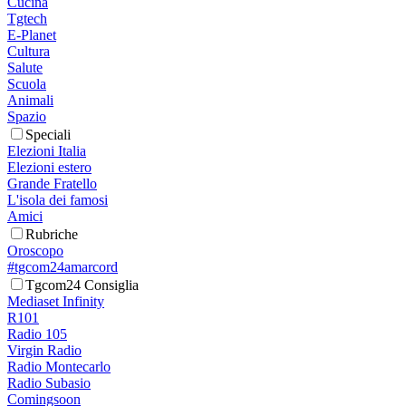
Cucina
Tgtech
E-Planet
Cultura
Salute
Scuola
Animali
Spazio
Speciali
Elezioni Italia
Elezioni estero
Grande Fratello
L'isola dei famosi
Amici
Rubriche
Oroscopo
#tgcom24amarcord
Tgcom24 Consiglia
Mediaset Infinity
R101
Radio 105
Virgin Radio
Radio Montecarlo
Radio Subasio
Comingsoon