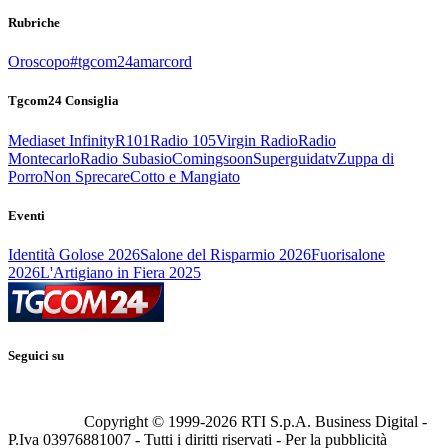
Rubriche
Oroscopo
#tgcom24amarcord
Tgcom24 Consiglia
Mediaset Infinity
R101
Radio 105
Virgin Radio
Radio
Montecarlo
Radio Subasio
Comingsoon
Superguidatv
Zuppa di
Porro
Non Sprecare
Cotto e Mangiato
Eventi
Identità Golose 2026
Salone del Risparmio 2026
Fuorisalone
2026
L'Artigiano in Fiera 2025
Seguici su
Copyright © 1999-
2026
RTI S.p.A. Business Digital -
P.Iva 03976881007 - Tutti i diritti riservati - Per la pubblicità