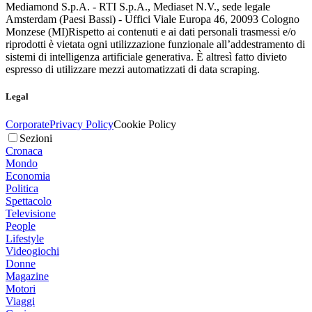
Mediamond S.p.A. - RTI S.p.A., Mediaset N.V., sede legale
Amsterdam (Paesi Bassi) - Uffici Viale Europa 46, 20093 Cologno
Monzese (MI)
Rispetto ai contenuti e ai dati personali trasmessi e/o
riprodotti è vietata ogni utilizzazione funzionale all’addestramento di
sistemi di intelligenza artificiale generativa. È altresì fatto divieto
espresso di utilizzare mezzi automatizzati di data scraping.
Legal
Corporate
Privacy Policy
Cookie Policy
Sezioni
Cronaca
Mondo
Economia
Politica
Spettacolo
Televisione
People
Lifestyle
Videogiochi
Donne
Magazine
Motori
Viaggi