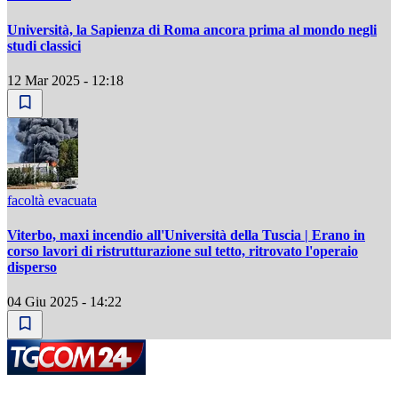
Università, la Sapienza di Roma ancora prima al mondo negli
studi classici
12 Mar 2025 - 12:18
facoltà evacuata
Viterbo, maxi incendio all'Università della Tuscia | Erano in
corso lavori di ristrutturazione sul tetto, ritrovato l'operaio
disperso
04 Giu 2025 - 14:22