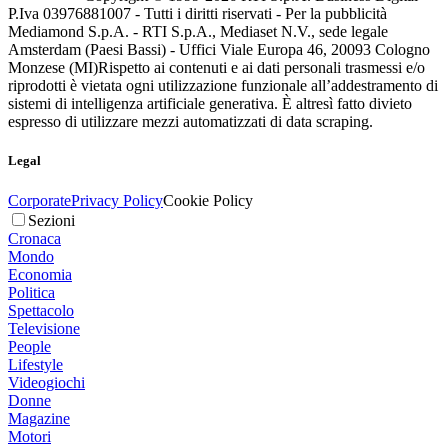
P.Iva 03976881007 - Tutti i diritti riservati - Per la pubblicità
Mediamond S.p.A. - RTI S.p.A., Mediaset N.V., sede legale
Amsterdam (Paesi Bassi) - Uffici Viale Europa 46, 20093 Cologno
Monzese (MI)
Rispetto ai contenuti e ai dati personali trasmessi e/o
riprodotti è vietata ogni utilizzazione funzionale all’addestramento di
sistemi di intelligenza artificiale generativa. È altresì fatto divieto
espresso di utilizzare mezzi automatizzati di data scraping.
Legal
Corporate
Privacy Policy
Cookie Policy
Sezioni
Cronaca
Mondo
Economia
Politica
Spettacolo
Televisione
People
Lifestyle
Videogiochi
Donne
Magazine
Motori