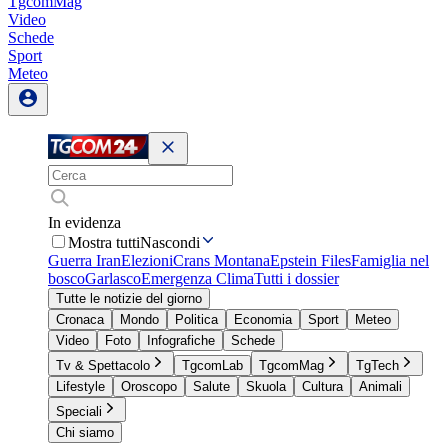
TgcomMag
Video
Schede
Sport
Meteo
In evidenza
Mostra tutti
Nascondi
Guerra Iran
Elezioni
Crans Montana
Epstein Files
Famiglia nel
bosco
Garlasco
Emergenza Clima
Tutti i dossier
Tutte le notizie del giorno
Cronaca
Mondo
Politica
Economia
Sport
Meteo
Video
Foto
Infografiche
Schede
Tv & Spettacolo
TgcomLab
TgcomMag
TgTech
Lifestyle
Oroscopo
Salute
Skuola
Cultura
Animali
Speciali
Chi siamo