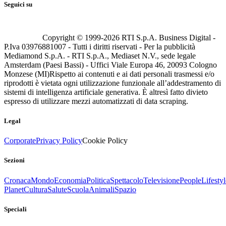
Seguici su
Copyright © 1999-
2026
RTI S.p.A. Business Digital -
P.Iva 03976881007 - Tutti i diritti riservati - Per la pubblicità
Mediamond S.p.A. - RTI S.p.A., Mediaset N.V., sede legale
Amsterdam (Paesi Bassi) - Uffici Viale Europa 46, 20093 Cologno
Monzese (MI)
Rispetto ai contenuti e ai dati personali trasmessi e/o
riprodotti è vietata ogni utilizzazione funzionale all’addestramento di
sistemi di intelligenza artificiale generativa. È altresì fatto divieto
espresso di utilizzare mezzi automatizzati di data scraping.
Legal
Corporate
Privacy Policy
Cookie Policy
Sezioni
Cronaca
Mondo
Economia
Politica
Spettacolo
Televisione
People
Lifestyl
Planet
Cultura
Salute
Scuola
Animali
Spazio
Speciali