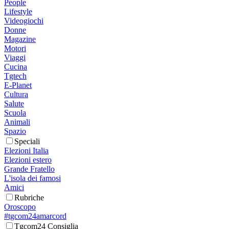
People
Lifestyle
Videogiochi
Donne
Magazine
Motori
Viaggi
Cucina
Tgtech
E-Planet
Cultura
Salute
Scuola
Animali
Spazio
Speciali
Elezioni Italia
Elezioni estero
Grande Fratello
L'isola dei famosi
Amici
Rubriche
Oroscopo
#tgcom24amarcord
Tgcom24 Consiglia