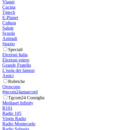
Viaggi
Cucina
Tgtech
E-Planet
Cultura
Salute
Scuola
Animali
Spazio
Speciali
Elezioni Italia
Elezioni estero
Grande Fratello
L'isola dei famosi
Amici
Rubriche
Oroscopo
#tgcom24amarcord
Tgcom24 Consiglia
Mediaset Infinity
R101
Radio 105
Virgin Radio
Radio Montecarlo
Radio Subasio