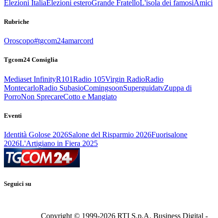
Elezioni Italia
Elezioni estero
Grande Fratello
L'isola dei famosi
Amici
Rubriche
Oroscopo
#tgcom24amarcord
Tgcom24 Consiglia
Mediaset Infinity
R101
Radio 105
Virgin Radio
Radio
Montecarlo
Radio Subasio
Comingsoon
Superguidatv
Zuppa di
Porro
Non Sprecare
Cotto e Mangiato
Eventi
Identità Golose 2026
Salone del Risparmio 2026
Fuorisalone
2026
L'Artigiano in Fiera 2025
Seguici su
Copyright © 1999-
2026
RTI S.p.A. Business Digital -