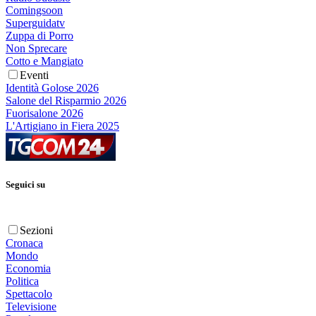
Comingsoon
Superguidatv
Zuppa di Porro
Non Sprecare
Cotto e Mangiato
Eventi
Identità Golose 2026
Salone del Risparmio 2026
Fuorisalone 2026
L'Artigiano in Fiera 2025
Seguici su
Sezioni
Cronaca
Mondo
Economia
Politica
Spettacolo
Televisione