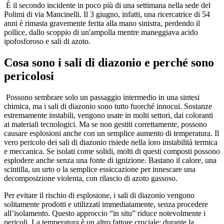
È il secondo incidente in poco più di una settimana nella sede del
Polimi di via Mancinelli. Il 3 giugno, infatti, una ricercatrice di 54
anni è rimasta gravemente ferita alla mano sinistra, perdendo il
pollice, dallo scoppio di un'ampolla mentre maneggiava acido
ipofosforoso e sali di azoto.
Cosa sono i sali di diazonio e perché sono
pericolosi
Possono sembrare solo un passaggio intermedio in una sintesi
chimica, ma i sali di diazonio sono tutto fuorché innocui. Sostanze
estremamente instabili, vengono usate in molti settori, dai coloranti
ai materiali tecnologici. Ma se non gestiti correttamente, possono
causare esplosioni anche con un semplice aumento di temperatura. Il
vero pericolo dei sali di diazonio risiede nella loro instabilità termica
e meccanica. Se isolati come solidi, molti di questi composti possono
esplodere anche senza una fonte di ignizione. Bastano il calore, una
scintilla, un urto o la semplice essiccazione per innescare una
decomposizione violenta, con rilascio di azoto gassoso.
Per evitare il rischio di esplosione, i sali di diazonio vengono
solitamente prodotti e utilizzati immediatamente, senza procedere
all’isolamento. Questo approccio “in situ” riduce notevolmente i
pericoli. La temperatura è un altro fattore cruciale: durante la