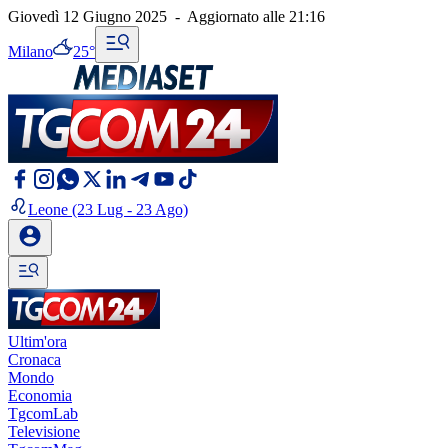
Giovedì 12 Giugno 2025
-
Aggiornato alle
21:16
Milano
25°
Leone
(23 Lug - 23 Ago)
Ultim'ora
Cronaca
Mondo
Economia
TgcomLab
Televisione