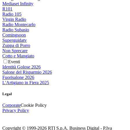
Mediaset Infinity
R101
Radio 105
Virgin Radio
Radio Montecarlo
Radio Subasio
Comingsoon
Superguidatv
Zuppa di Porro
Non Sprecare
Cotto e Mangiato
Eventi
Identità Golose 2026
Salone del Risparmio 2026
Fuorisalone 2026
L'Artigiano in Fiera 2025
Legal
Corporate
Cookie Policy
Privacy Policy
Copyright © 1999-
2026
RTI S.p.A. Business Digital - P.Iva