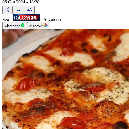
06 Giu 2024 - 18:28
Segui
su
Seguici su
whatsapp
discover