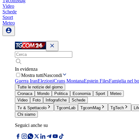
TgcomMag
Video
Schede
Sport
Meteo
In evidenza
Mostra tutti
Nascondi
Guerra Iran
Elezioni
Crans Montana
Epstein Files
Famiglia nel b
Tutte le notizie del giorno
Cronaca
Mondo
Politica
Economia
Sport
Meteo
Video
Foto
Infografiche
Schede
Tv & Spettacolo
TgcomLab
TgcomMag
TgTech
Lif
Chi siamo
Seguici anche su