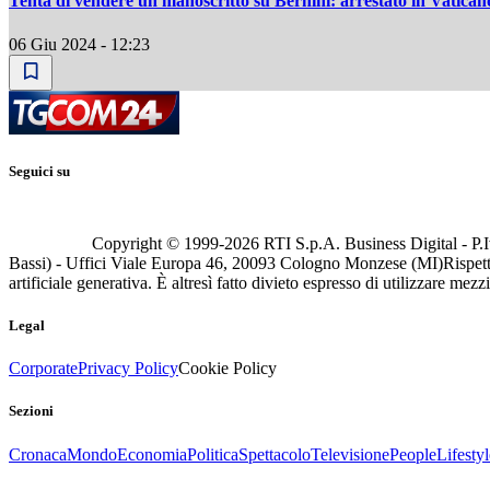
Tenta di vendere un manoscritto su Bernini: arrestato in Vatican
06 Giu 2024 - 12:23
Seguici su
Copyright © 1999-
2026
RTI S.p.A. Business Digital - P.I
Bassi) - Uffici Viale Europa 46, 20093 Cologno Monzese (MI)
Rispett
artificiale generativa. È altresì fatto divieto espresso di utilizzare mez
Legal
Corporate
Privacy Policy
Cookie Policy
Sezioni
Cronaca
Mondo
Economia
Politica
Spettacolo
Televisione
People
Lifestyl