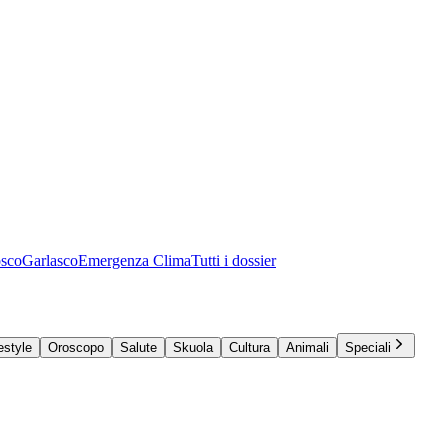
osco
Garlasco
Emergenza Clima
Tutti i dossier
estyle
Oroscopo
Salute
Skuola
Cultura
Animali
Speciali