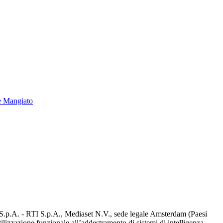
e Mangiato
d S.p.A. - RTI S.p.A., Mediaset N.V., sede legale Amsterdam (Paesi
utilizzazione funzionale all’addestramento di sistemi di intelligenza