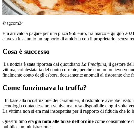
© tgcom24
Era arrivato a pagare per una pizza 966 euro, fra marzo e giugno 2021 
e aveva instaurato un rapporto di amicizia con il proprietario, senza ren
Cosa è successo
La notizia è stata riportata dal quotidiano
La Prealpina,
il gestore del
vittima, cointestataria del conto corrente, perché con un prelievo venn
finalmente conto degli esborsi decisamente anomali al ristorante che 
Come funzionava la truffa?
In base alla ricostruzione dei carabinieri, il ristoratore avrebbe usato i
tecnologia contactless non veniva mai resa disponibile e ogni volta veniv
La vittima non si era mai insospettita per il rapporto di fiducia che lo le
Quest’ultimo era
già noto alle forze dell’ordine
come consumatore di 
pubblica amministrazione.