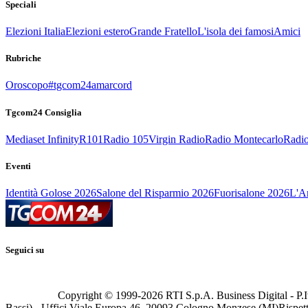
Speciali
Elezioni Italia
Elezioni estero
Grande Fratello
L'isola dei famosi
Amici
Rubriche
Oroscopo
#tgcom24amarcord
Tgcom24 Consiglia
Mediaset Infinity
R101
Radio 105
Virgin Radio
Radio Montecarlo
Radio
Eventi
Identità Golose 2026
Salone del Risparmio 2026
Fuorisalone 2026
L'Ar
Seguici su
Copyright © 1999-
2026
RTI S.p.A. Business Digital - P.I
Bassi) - Uffici Viale Europa 46, 20093 Cologno Monzese (MI)
Rispett