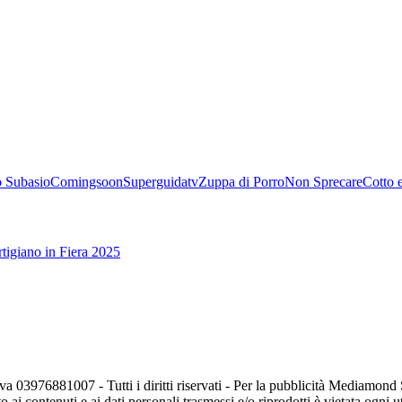
 Subasio
Comingsoon
Superguidatv
Zuppa di Porro
Non Sprecare
Cotto 
tigiano in Fiera 2025
va 03976881007 - Tutti i diritti riservati - Per la pubblicità Mediamon
o ai contenuti e ai dati personali trasmessi e/o riprodotti è vietata ogni 