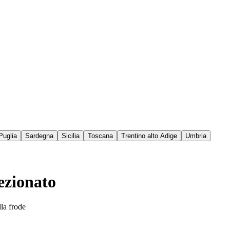
Puglia
Sardegna
Sicilia
Toscana
Trentino alto Adige
Umbria
fezionato
lla frode