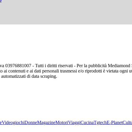
o
va 03976881007 - Tutti i diritti riservati - Per la pubblicità Mediamon
o ai contenuti e ai dati personali trasmessi e/o riprodotti è vietata ogni 
zi automatizzati di data scraping.
e
Videogiochi
Donne
Magazine
Motori
Viaggi
Cucina
Tgtech
E-Planet
Cult