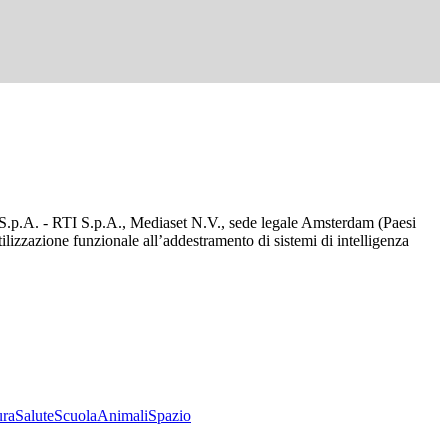
d S.p.A. - RTI S.p.A., Mediaset N.V., sede legale Amsterdam (Paesi
utilizzazione funzionale all’addestramento di sistemi di intelligenza
ura
Salute
Scuola
Animali
Spazio