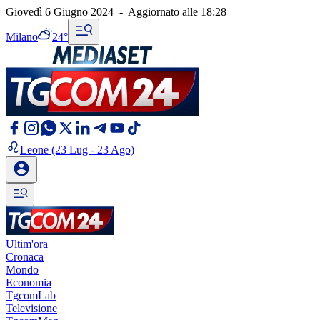
Giovedì 6 Giugno 2024
-
Aggiornato alle
18:28
Milano
24°
Leone
(23 Lug - 23 Ago)
Ultim'ora
Cronaca
Mondo
Economia
TgcomLab
Televisione