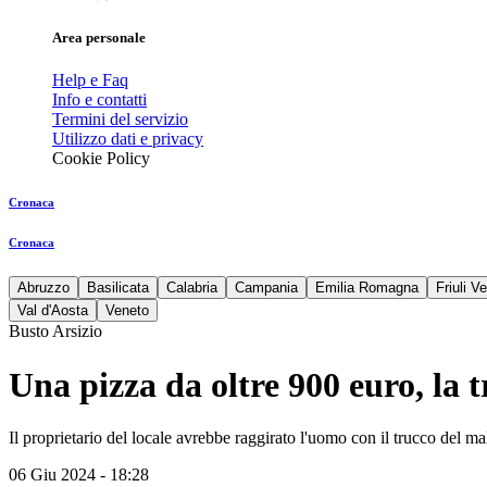
Area personale
Help e Faq
Info e contatti
Termini del servizio
Utilizzo dati e privacy
Cookie Policy
Cronaca
Cronaca
Abruzzo
Basilicata
Calabria
Campania
Emilia Romagna
Friuli V
Val d'Aosta
Veneto
Busto Arsizio
Una pizza da oltre 900 euro, la t
Il proprietario del locale avrebbe raggirato l'uomo con il trucco del m
06 Giu 2024 - 18:28