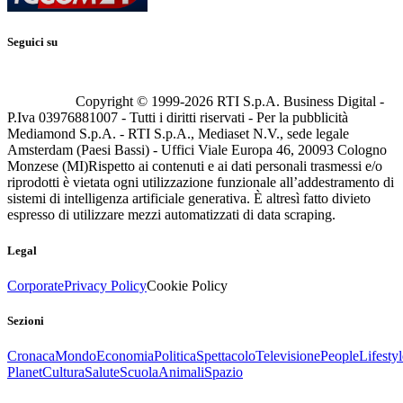
Seguici su
Copyright © 1999-
2026
RTI S.p.A. Business Digital -
P.Iva 03976881007 - Tutti i diritti riservati - Per la pubblicità
Mediamond S.p.A. - RTI S.p.A., Mediaset N.V., sede legale
Amsterdam (Paesi Bassi) - Uffici Viale Europa 46, 20093 Cologno
Monzese (MI)
Rispetto ai contenuti e ai dati personali trasmessi e/o
riprodotti è vietata ogni utilizzazione funzionale all’addestramento di
sistemi di intelligenza artificiale generativa. È altresì fatto divieto
espresso di utilizzare mezzi automatizzati di data scraping.
Legal
Corporate
Privacy Policy
Cookie Policy
Sezioni
Cronaca
Mondo
Economia
Politica
Spettacolo
Televisione
People
Lifestyl
Planet
Cultura
Salute
Scuola
Animali
Spazio