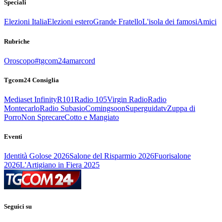
Speciali
Elezioni Italia
Elezioni estero
Grande Fratello
L'isola dei famosi
Amici
Rubriche
Oroscopo
#tgcom24amarcord
Tgcom24 Consiglia
Mediaset Infinity
R101
Radio 105
Virgin Radio
Radio
Montecarlo
Radio Subasio
Comingsoon
Superguidatv
Zuppa di
Porro
Non Sprecare
Cotto e Mangiato
Eventi
Identità Golose 2026
Salone del Risparmio 2026
Fuorisalone
2026
L'Artigiano in Fiera 2025
Seguici su