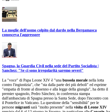
La moglie dell'uomo colpito dal dardo nella Bergamasca
conosceva l'aggressore
Spagna, la Guardia Civil nella sede del Partito Socialista |
Sanchez: "Se ci sono irregolarità saremo severi"
La "voce" di Papa Leone XIV è "una
bussola morale
nella lotta
contro l'ingiustizia", che "sta dalla parte dei più deboli" ed esprime
"empatia di fronte al dissenno e alla legge della giungla", ha detto il
premier spagnolo, Pedro Sánchez, in conferenza stampa
dall'ambasciata di Spagna presso la Santa Sede, dopo l'incontro con
il Pontefice in Vaticano. La questione della "sensibilità" per le
persone
migranti
sarà "molto presente" nella
visita di Leone XIV
prevista dal 6 al 12 giugno in Spagna, in particolare alle
Canarie
, ha