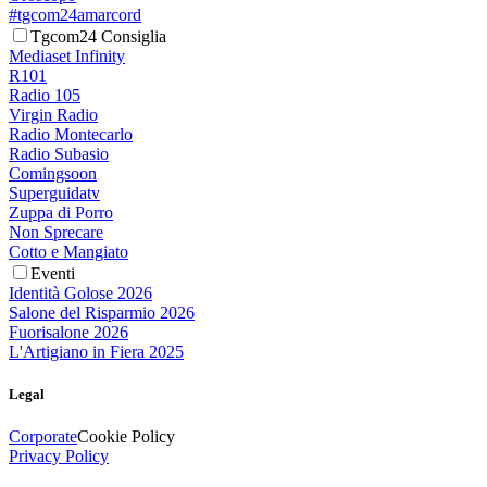
#tgcom24amarcord
Tgcom24 Consiglia
Mediaset Infinity
R101
Radio 105
Virgin Radio
Radio Montecarlo
Radio Subasio
Comingsoon
Superguidatv
Zuppa di Porro
Non Sprecare
Cotto e Mangiato
Eventi
Identità Golose 2026
Salone del Risparmio 2026
Fuorisalone 2026
L'Artigiano in Fiera 2025
Legal
Corporate
Cookie Policy
Privacy Policy