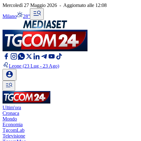
Mercoledì 27 Maggio 2026
-
Aggiornato alle
12:08
Milano
28°
Leone
(23 Lug - 23 Ago)
Ultim'ora
Cronaca
Mondo
Economia
TgcomLab
Televisione