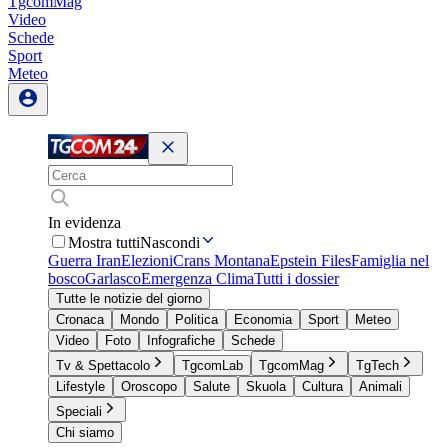
TgcomMag
Video
Schede
Sport
Meteo
In evidenza
Mostra tutti
Nascondi
Guerra Iran
Elezioni
Crans Montana
Epstein Files
Famiglia nel
bosco
Garlasco
Emergenza Clima
Tutti i dossier
Tutte le notizie del giorno
Cronaca
Mondo
Politica
Economia
Sport
Meteo
Video
Foto
Infografiche
Schede
Tv & Spettacolo
TgcomLab
TgcomMag
TgTech
Lifestyle
Oroscopo
Salute
Skuola
Cultura
Animali
Speciali
Chi siamo