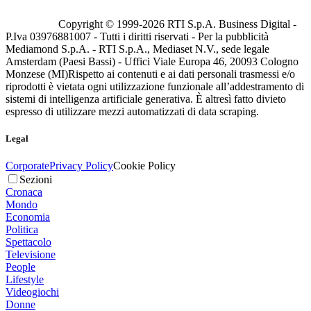
Copyright © 1999-
2026
RTI S.p.A. Business Digital -
P.Iva 03976881007 - Tutti i diritti riservati - Per la pubblicità
Mediamond S.p.A. - RTI S.p.A., Mediaset N.V., sede legale
Amsterdam (Paesi Bassi) - Uffici Viale Europa 46, 20093 Cologno
Monzese (MI)
Rispetto ai contenuti e ai dati personali trasmessi e/o
riprodotti è vietata ogni utilizzazione funzionale all’addestramento di
sistemi di intelligenza artificiale generativa. È altresì fatto divieto
espresso di utilizzare mezzi automatizzati di data scraping.
Legal
Corporate
Privacy Policy
Cookie Policy
Sezioni
Cronaca
Mondo
Economia
Politica
Spettacolo
Televisione
People
Lifestyle
Videogiochi
Donne