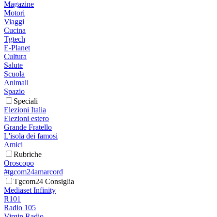
Magazine
Motori
Viaggi
Cucina
Tgtech
E-Planet
Cultura
Salute
Scuola
Animali
Spazio
Speciali
Elezioni Italia
Elezioni estero
Grande Fratello
L'isola dei famosi
Amici
Rubriche
Oroscopo
#tgcom24amarcord
Tgcom24 Consiglia
Mediaset Infinity
R101
Radio 105
Virgin Radio