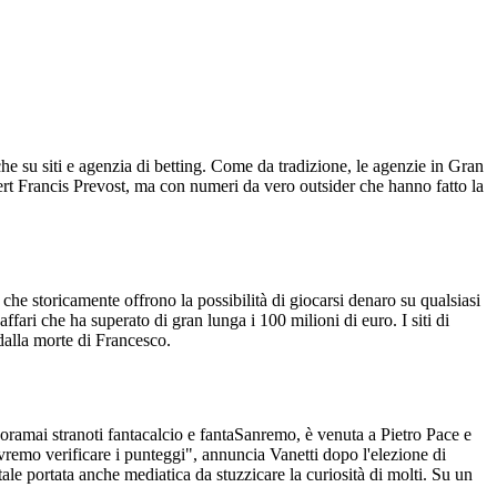
e su siti e agenzia di betting. Come da tradizione, le agenzie in Gran
ert Francis Prevost, ma con numeri da vero outsider che hanno fatto la
he storicamente offrono la possibilità di giocarsi denaro su qualsiasi
ri che ha superato di gran lunga i 100 milioni di euro. I siti di
 dalla morte di Francesco.
i oramai stranoti fantacalcio e fantaSanremo, è venuta a Pietro Pace e
emo verificare i punteggi", annuncia Vanetti dopo l'elezione di
e portata anche mediatica da stuzzicare la curiosità di molti. Su un