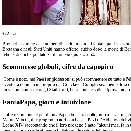
© Ansa
Boom di scommesse e numeri di iscritti record al fantaPapa. L'elezione
Bretagna e negli Stati Uniti hanno offerto, subito dopo la morte di Be
felicità di chi ha puntato su di lui: era quotato a 50.
Scommesse globali, cifre da capogiro
Come è noto, nei Paesi anglosassoni si può scommettere su tutto e l'el
evento, a cominciare proprio dal Conclave. Complessivamente, le scomm
previsioni con sede negli Stati Uniti, basati anche sulle criptovalute, h
FantaPapa, gioco e intuizione
Cifre record anche per il fantaPapa che ha raccolto, in pochissimi gior
Mauro Vanetti, due programmatori con base a Pavia. "Abbiamo dei vinc
Leone XIV raccontando che il loro progetto è nato "alcuni mesi fa in 
tovagliolino di carta abbiamo buttato giù le regole del gioco".