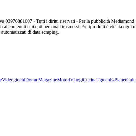
va 03976881007 - Tutti i diritti riservati - Per la pubblicità Mediamon
o ai contenuti e ai dati personali trasmessi e/o riprodotti è vietata ogni 
zi automatizzati di data scraping.
e
Videogiochi
Donne
Magazine
Motori
Viaggi
Cucina
Tgtech
E-Planet
Cult