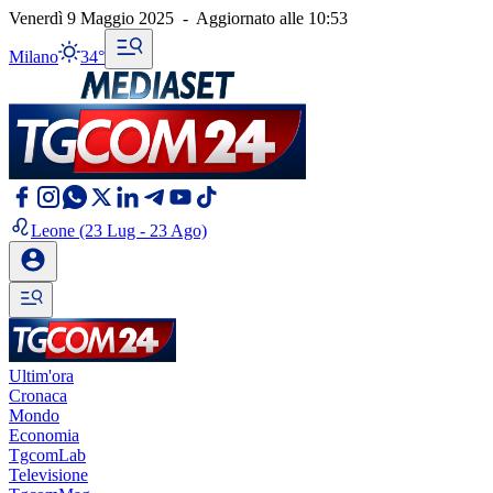
Venerdì 9 Maggio 2025
-
Aggiornato alle
10:53
Milano
34°
Leone
(23 Lug - 23 Ago)
Ultim'ora
Cronaca
Mondo
Economia
TgcomLab
Televisione