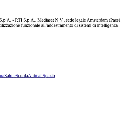
d S.p.A. - RTI S.p.A., Mediaset N.V., sede legale Amsterdam (Paesi
utilizzazione funzionale all’addestramento di sistemi di intelligenza
ura
Salute
Scuola
Animali
Spazio