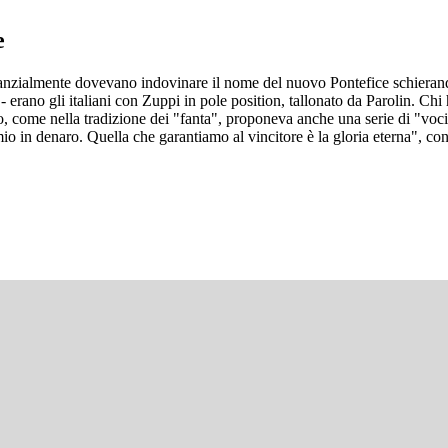
e
ostanzialmente dovevano indovinare il nome del nuovo Pontefice schieran
i - erano gli italiani con Zuppi in pole position, tallonato da Parolin. Ch
ioco, come nella tradizione dei "fanta", proponeva anche una serie di "vo
io in denaro. Quella che garantiamo al vincitore è la gloria eterna", con