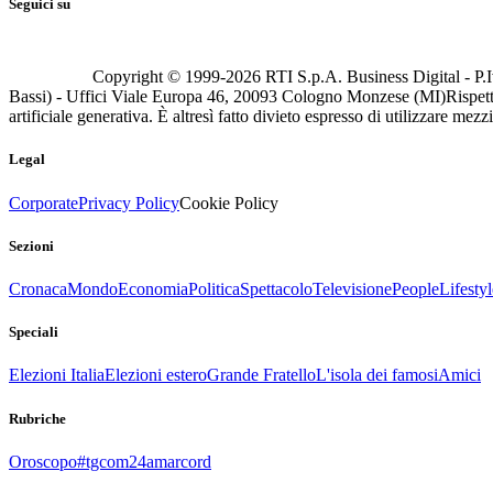
Seguici su
Copyright © 1999-
2026
RTI S.p.A. Business Digital - P.I
Bassi) - Uffici Viale Europa 46, 20093 Cologno Monzese (MI)
Rispett
artificiale generativa. È altresì fatto divieto espresso di utilizzare mez
Legal
Corporate
Privacy Policy
Cookie Policy
Sezioni
Cronaca
Mondo
Economia
Politica
Spettacolo
Televisione
People
Lifestyl
Speciali
Elezioni Italia
Elezioni estero
Grande Fratello
L'isola dei famosi
Amici
Rubriche
Oroscopo
#tgcom24amarcord