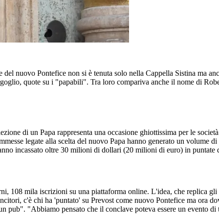
 del nuovo Pontefice non si è tenuta solo nella Cappella Sistina ma anch
rgoglio, quote su i "papabili". Tra loro compariva anche il nome di Rob
ezione di un Papa rappresenta una occasione ghiottissima per le società c
esse legate alla scelta del nuovo Papa hanno generato un volume di affa
anno incassato oltre 30 milioni di dollari (20 milioni di euro) in puntate
ni, 108 mila iscrizioni su una piattaforma online. L'idea, che replica gl
itori, c'è chi ha 'puntato' su Prevost come nuovo Pontefice ma ora dovr
un pub". "Abbiamo pensato che il conclave poteva essere un evento di tal