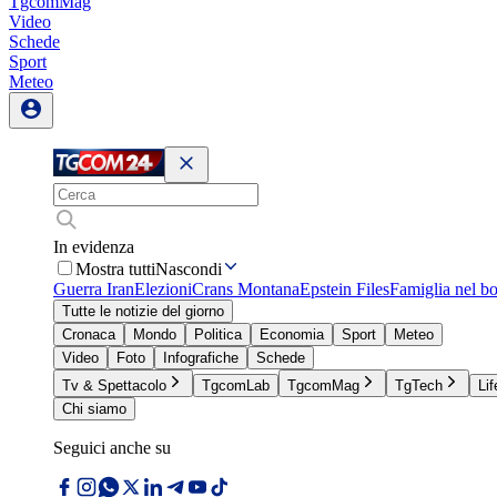
TgcomMag
Video
Schede
Sport
Meteo
In evidenza
Mostra tutti
Nascondi
Guerra Iran
Elezioni
Crans Montana
Epstein Files
Famiglia nel b
Tutte le notizie del giorno
Cronaca
Mondo
Politica
Economia
Sport
Meteo
Video
Foto
Infografiche
Schede
Tv & Spettacolo
TgcomLab
TgcomMag
TgTech
Lif
Chi siamo
Seguici anche su