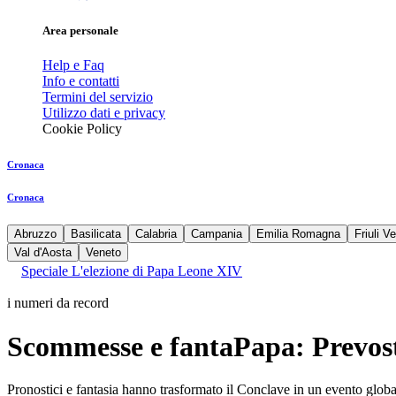
Area personale
Help e Faq
Info e contatti
Termini del servizio
Utilizzo dati e privacy
Cookie Policy
Cronaca
Cronaca
Abruzzo
Basilicata
Calabria
Campania
Emilia Romagna
Friuli V
Val d'Aosta
Veneto
Speciale L'elezione di Papa Leone XIV
i numeri da record
Scommesse e fantaPapa: Prevost 
Pronostici e fantasia hanno trasformato il Conclave in un evento global