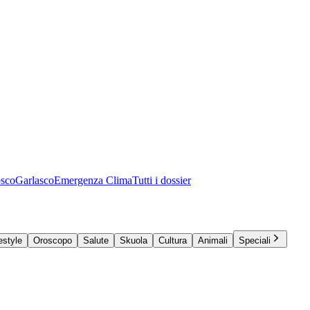
osco
Garlasco
Emergenza Clima
Tutti i dossier
estyle
Oroscopo
Salute
Skuola
Cultura
Animali
Speciali