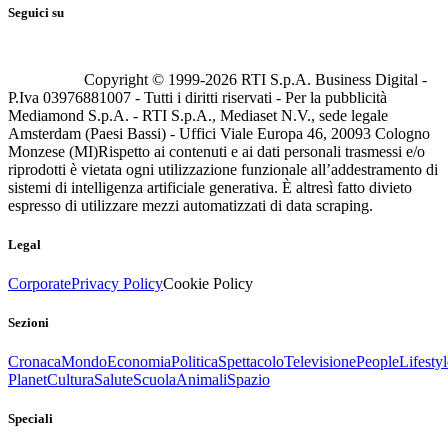
Seguici su
Copyright © 1999-
2026
RTI S.p.A. Business Digital -
P.Iva 03976881007 - Tutti i diritti riservati - Per la pubblicità
Mediamond S.p.A. - RTI S.p.A., Mediaset N.V., sede legale
Amsterdam (Paesi Bassi) - Uffici Viale Europa 46, 20093 Cologno
Monzese (MI)
Rispetto ai contenuti e ai dati personali trasmessi e/o
riprodotti è vietata ogni utilizzazione funzionale all’addestramento di
sistemi di intelligenza artificiale generativa. È altresì fatto divieto
espresso di utilizzare mezzi automatizzati di data scraping.
Legal
Corporate
Privacy Policy
Cookie Policy
Sezioni
Cronaca
Mondo
Economia
Politica
Spettacolo
Televisione
People
Lifestyl
Planet
Cultura
Salute
Scuola
Animali
Spazio
Speciali