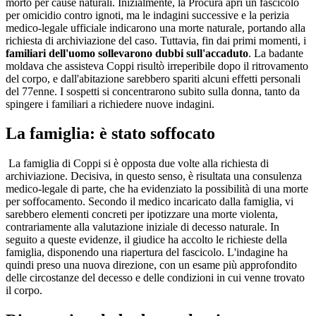
morto per cause naturali. Inizialmente, la Procura aprì un fascicolo
per omicidio contro ignoti, ma le indagini successive e la perizia
medico-legale ufficiale indicarono una morte naturale, portando alla
richiesta di archiviazione del caso. Tuttavia, fin dai primi momenti, i
familiari dell'uomo sollevarono dubbi sull'accaduto
. La badante
moldava che assisteva Coppi risultò irreperibile dopo il ritrovamento
del corpo, e dall'abitazione sarebbero spariti alcuni effetti personali
del 77enne. I sospetti si concentrarono subito sulla donna, tanto da
spingere i familiari a richiedere nuove indagini.
La famiglia: è stato soffocato
La famiglia di Coppi si è opposta due volte alla richiesta di
archiviazione. Decisiva, in questo senso, è risultata una consulenza
medico-legale di parte, che ha evidenziato la possibilità di una morte
per soffocamento. Secondo il medico incaricato dalla famiglia, vi
sarebbero elementi concreti per ipotizzare una morte violenta,
contrariamente alla valutazione iniziale di decesso naturale. In
seguito a queste evidenze, il giudice ha accolto le richieste della
famiglia, disponendo una riapertura del fascicolo. L'indagine ha
quindi preso una nuova direzione, con un esame più approfondito
delle circostanze del decesso e delle condizioni in cui venne trovato
il corpo.