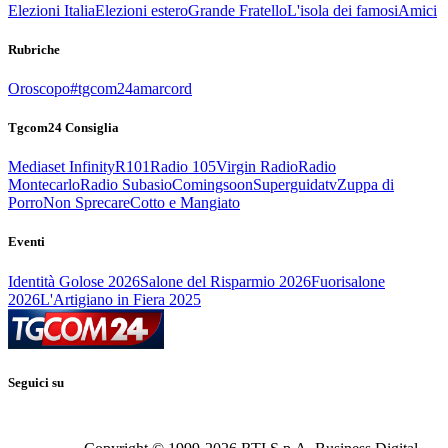
Elezioni Italia
Elezioni estero
Grande Fratello
L'isola dei famosi
Amici
Rubriche
Oroscopo
#tgcom24amarcord
Tgcom24 Consiglia
Mediaset Infinity
R101
Radio 105
Virgin Radio
Radio
Montecarlo
Radio Subasio
Comingsoon
Superguidatv
Zuppa di
Porro
Non Sprecare
Cotto e Mangiato
Eventi
Identità Golose 2026
Salone del Risparmio 2026
Fuorisalone
2026
L'Artigiano in Fiera 2025
Seguici su