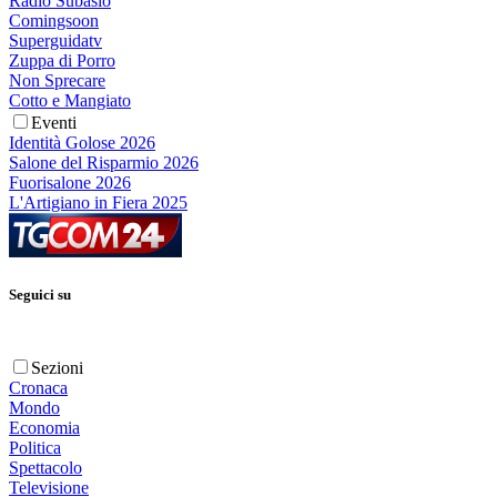
Radio Subasio
Comingsoon
Superguidatv
Zuppa di Porro
Non Sprecare
Cotto e Mangiato
Eventi
Identità Golose 2026
Salone del Risparmio 2026
Fuorisalone 2026
L'Artigiano in Fiera 2025
Seguici su
Sezioni
Cronaca
Mondo
Economia
Politica
Spettacolo
Televisione