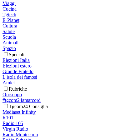
Viaggi
Cucina
Tgtech
E-Planet
Cultura
Salute
Scuola
Animali
Spazio
Speciali
Elezioni Italia
Elezioni estero
Grande Fratello
L'isola dei famosi
Amici
Rubriche
Oroscopo
#tgcom24amarcord
Tgcom24 Consiglia
Mediaset Infinity
R101
Radio 105
Virgin Radio
Radio Montecarlo