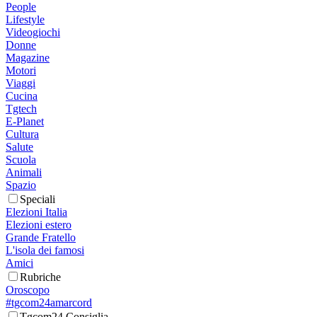
People
Lifestyle
Videogiochi
Donne
Magazine
Motori
Viaggi
Cucina
Tgtech
E-Planet
Cultura
Salute
Scuola
Animali
Spazio
Speciali
Elezioni Italia
Elezioni estero
Grande Fratello
L'isola dei famosi
Amici
Rubriche
Oroscopo
#tgcom24amarcord
Tgcom24 Consiglia