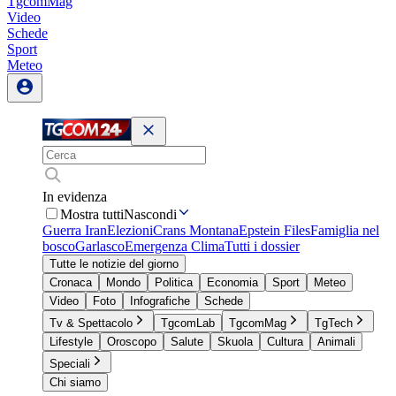
TgcomMag
Video
Schede
Sport
Meteo
In evidenza
Mostra tutti
Nascondi
Guerra Iran
Elezioni
Crans Montana
Epstein Files
Famiglia nel
bosco
Garlasco
Emergenza Clima
Tutti i dossier
Tutte le notizie del giorno
Cronaca
Mondo
Politica
Economia
Sport
Meteo
Video
Foto
Infografiche
Schede
Tv & Spettacolo
TgcomLab
TgcomMag
TgTech
Lifestyle
Oroscopo
Salute
Skuola
Cultura
Animali
Speciali
Chi siamo