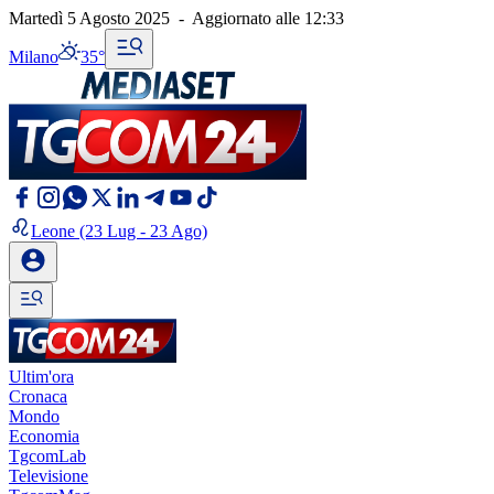
Martedì 5 Agosto 2025
-
Aggiornato alle
12:33
Milano
35°
Leone
(23 Lug - 23 Ago)
Ultim'ora
Cronaca
Mondo
Economia
TgcomLab
Televisione