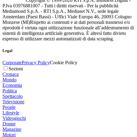
Copyright © 1999-
2026
RTI S.p.A. Business Digital -
P.Iva 03976881007 - Tutti i diritti riservati - Per la pubblicità
Mediamond S.p.A. - RTI S.p.A., Mediaset N.V., sede legale
Amsterdam (Paesi Bassi) - Uffici Viale Europa 46, 20093 Cologno
Monzese (MI)
Rispetto ai contenuti e ai dati personali trasmessi e/o
riprodotti è vietata ogni utilizzazione funzionale all’addestramento di
sistemi di intelligenza artificiale generativa. È altresì fatto divieto
espresso di utilizzare mezzi automatizzati di data scraping.
Legal
Corporate
Privacy Policy
Cookie Policy
Sezioni
Cronaca
Mondo
Economia
Politica
Spettacolo
Televisione
People
Lifestyle
Videogiochi
Donne
Magazine
Motori