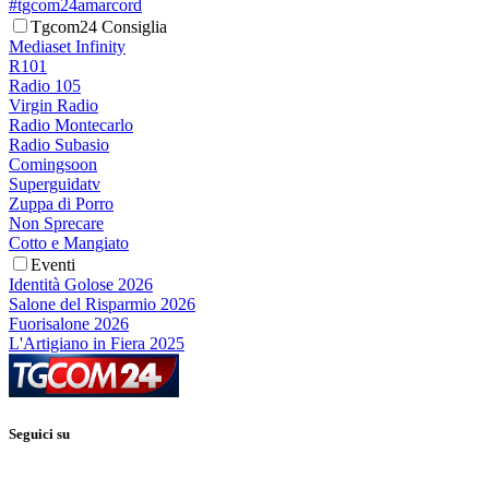
#tgcom24amarcord
Tgcom24 Consiglia
Mediaset Infinity
R101
Radio 105
Virgin Radio
Radio Montecarlo
Radio Subasio
Comingsoon
Superguidatv
Zuppa di Porro
Non Sprecare
Cotto e Mangiato
Eventi
Identità Golose 2026
Salone del Risparmio 2026
Fuorisalone 2026
L'Artigiano in Fiera 2025
Seguici su