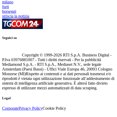
milano
furti
borseggi
striscia la notizia
Seguici su
Copyright © 1999-
2026
RTI S.p.A. Business Digital -
P.Iva 03976881007 - Tutti i diritti riservati - Per la pubblicità
Mediamond S.p.A. - RTI S.p.A., Mediaset N.V., sede legale
Amsterdam (Paesi Bassi) - Uffici Viale Europa 46, 20093 Cologno
Monzese (MI)
Rispetto ai contenuti e ai dati personali trasmessi e/o
riprodotti è vietata ogni utilizzazione funzionale all’addestramento di
sistemi di intelligenza artificiale generativa. È altresì fatto divieto
espresso di utilizzare mezzi automatizzati di data scraping.
Legal
Corporate
Privacy Policy
Cookie Policy