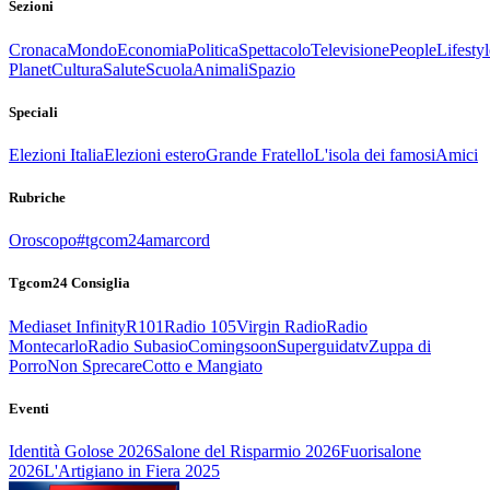
Sezioni
Cronaca
Mondo
Economia
Politica
Spettacolo
Televisione
People
Lifestyl
Planet
Cultura
Salute
Scuola
Animali
Spazio
Speciali
Elezioni Italia
Elezioni estero
Grande Fratello
L'isola dei famosi
Amici
Rubriche
Oroscopo
#tgcom24amarcord
Tgcom24 Consiglia
Mediaset Infinity
R101
Radio 105
Virgin Radio
Radio
Montecarlo
Radio Subasio
Comingsoon
Superguidatv
Zuppa di
Porro
Non Sprecare
Cotto e Mangiato
Eventi
Identità Golose 2026
Salone del Risparmio 2026
Fuorisalone
2026
L'Artigiano in Fiera 2025