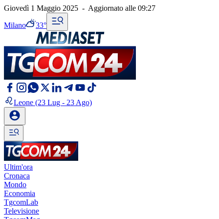
Giovedì 1 Maggio 2025
-
Aggiornato alle
09:27
Milano
33°
Leone
(23 Lug - 23 Ago)
Ultim'ora
Cronaca
Mondo
Economia
TgcomLab
Televisione