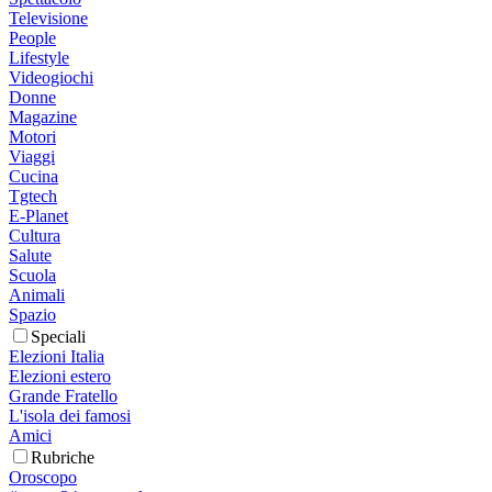
Televisione
People
Lifestyle
Videogiochi
Donne
Magazine
Motori
Viaggi
Cucina
Tgtech
E-Planet
Cultura
Salute
Scuola
Animali
Spazio
Speciali
Elezioni Italia
Elezioni estero
Grande Fratello
L'isola dei famosi
Amici
Rubriche
Oroscopo