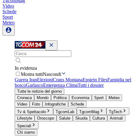
TgcomMag
Video
Schede
Sport
Meteo
In evidenza
Mostra tutti
Nascondi
Guerra Iran
Elezioni
Crans Montana
Epstein Files
Famiglia nel
bosco
Garlasco
Emergenza Clima
Tutti i dossier
Tutte le notizie del giorno
Cronaca
Mondo
Politica
Economia
Sport
Meteo
Video
Foto
Infografiche
Schede
Tv & Spettacolo
TgcomLab
TgcomMag
TgTech
Lifestyle
Oroscopo
Salute
Skuola
Cultura
Animali
Speciali
Chi siamo