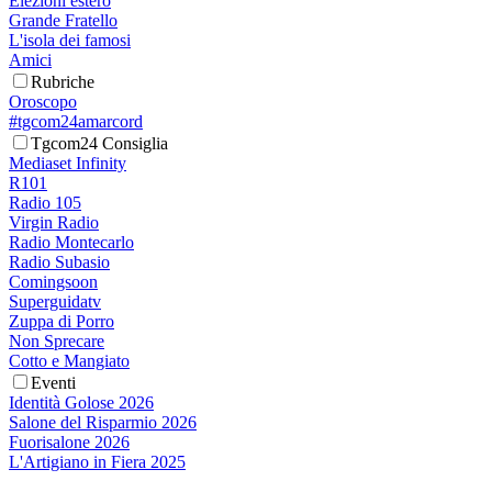
Elezioni estero
Grande Fratello
L'isola dei famosi
Amici
Rubriche
Oroscopo
#tgcom24amarcord
Tgcom24 Consiglia
Mediaset Infinity
R101
Radio 105
Virgin Radio
Radio Montecarlo
Radio Subasio
Comingsoon
Superguidatv
Zuppa di Porro
Non Sprecare
Cotto e Mangiato
Eventi
Identità Golose 2026
Salone del Risparmio 2026
Fuorisalone 2026
L'Artigiano in Fiera 2025