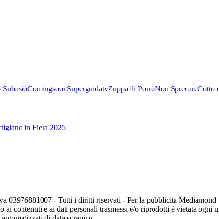
 Subasio
Comingsoon
Superguidatv
Zuppa di Porro
Non Sprecare
Cotto 
tigiano in Fiera 2025
va 03976881007 - Tutti i diritti riservati - Per la pubblicità Mediamon
o ai contenuti e ai dati personali trasmessi e/o riprodotti è vietata ogni 
zi automatizzati di data scraping.