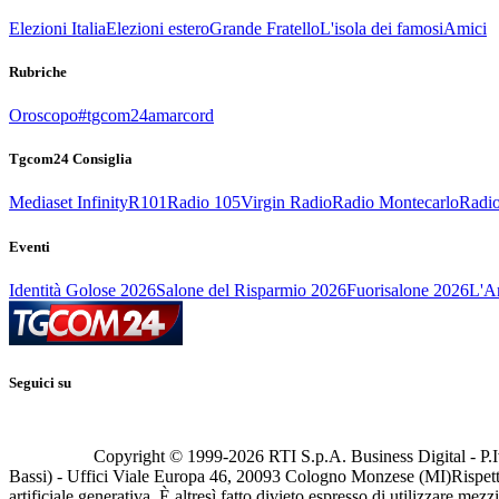
Elezioni Italia
Elezioni estero
Grande Fratello
L'isola dei famosi
Amici
Rubriche
Oroscopo
#tgcom24amarcord
Tgcom24 Consiglia
Mediaset Infinity
R101
Radio 105
Virgin Radio
Radio Montecarlo
Radio
Eventi
Identità Golose 2026
Salone del Risparmio 2026
Fuorisalone 2026
L'Ar
Seguici su
Copyright © 1999-
2026
RTI S.p.A. Business Digital - P.I
Bassi) - Uffici Viale Europa 46, 20093 Cologno Monzese (MI)
Rispett
artificiale generativa. È altresì fatto divieto espresso di utilizzare mez