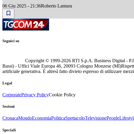
06 Giu 2025 - 21:36
Roberto Lamura
Seguici su
Copyright © 1999-
2026
RTI S.p.A. Business Digital - P.I
Bassi) - Uffici Viale Europa 46, 20093 Cologno Monzese (MI)
Rispett
artificiale generativa. È altresì fatto divieto espresso di utilizzare mez
Legal
Corporate
Privacy Policy
Cookie Policy
Sezioni
Cronaca
Mondo
Economia
Politica
Spettacolo
Televisione
People
Lifestyl
Speciali