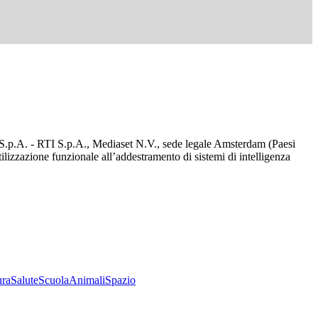
d S.p.A. - RTI S.p.A., Mediaset N.V., sede legale Amsterdam (Paesi
utilizzazione funzionale all’addestramento di sistemi di intelligenza
ura
Salute
Scuola
Animali
Spazio