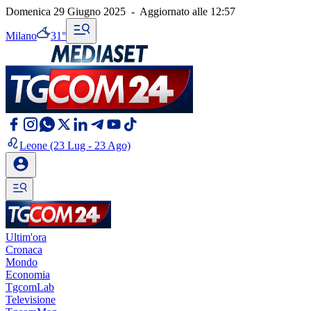
Domenica 29 Giugno 2025
-
Aggiornato alle
12:57
Milano
31°
Leone
(23 Lug - 23 Ago)
Ultim'ora
Cronaca
Mondo
Economia
TgcomLab
Televisione