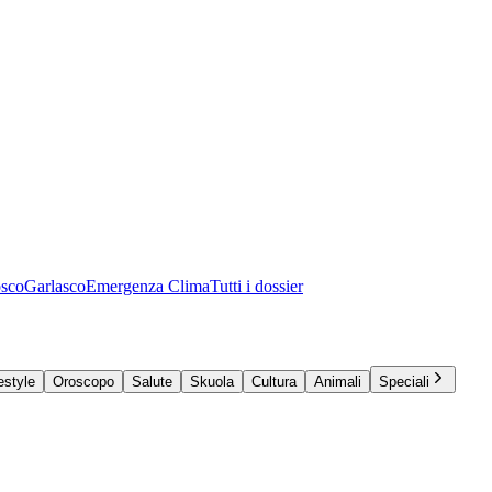
osco
Garlasco
Emergenza Clima
Tutti i dossier
estyle
Oroscopo
Salute
Skuola
Cultura
Animali
Speciali