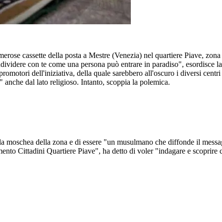
merose cassette della posta a Mestre (Venezia) nel quartiere Piave, zona 
ividere con te come una persona può entrare in paradiso", esordisce la 
i promotori dell'iniziativa, della quale sarebbero all'oscuro i diversi cen
" anche dal lato religioso. Intanto, scoppia la polemica.
alla moschea della zona e di essere "un musulmano che diffonde il messa
to Cittadini Quartiere Piave", ha detto di voler "indagare e scoprire ch