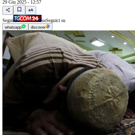
29 Giu 2025 - 12:57
Segui
su
Seguici su
whatsapp
discover