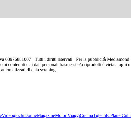
va 03976881007 - Tutti i diritti riservati - Per la pubblicità Mediamon
o ai contenuti e ai dati personali trasmessi e/o riprodotti è vietata ogni 
zi automatizzati di data scraping.
e
Videogiochi
Donne
Magazine
Motori
Viaggi
Cucina
Tgtech
E-Planet
Cult