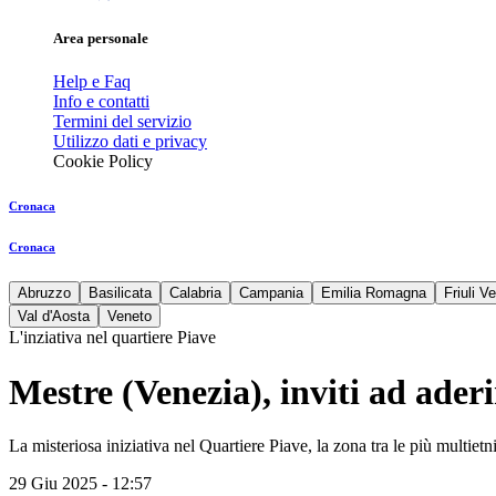
Area personale
Help e Faq
Info e contatti
Termini del servizio
Utilizzo dati e privacy
Cookie Policy
Cronaca
Cronaca
Abruzzo
Basilicata
Calabria
Campania
Emilia Romagna
Friuli V
Val d'Aosta
Veneto
L'inziativa nel quartiere Piave
Mestre (Venezia), inviti ad aderi
La misteriosa iniziativa nel Quartiere Piave, la zona tra le più multiet
29 Giu 2025 - 12:57