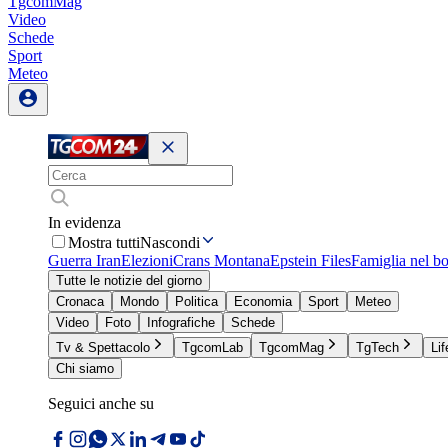
TgcomMag
Video
Schede
Sport
Meteo
In evidenza
Mostra tutti
Nascondi
Guerra Iran
Elezioni
Crans Montana
Epstein Files
Famiglia nel b
Tutte le notizie del giorno
Cronaca
Mondo
Politica
Economia
Sport
Meteo
Video
Foto
Infografiche
Schede
Tv & Spettacolo
TgcomLab
TgcomMag
TgTech
Lif
Chi siamo
Seguici anche su