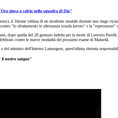
Ora gioca a calcio nella squadra di Dio"
oci, il 16enne vittima di un incidente stradale durante uno stage vicino 
contro "lo sfruttamento in alternanza scuola-lavoro" e la "repressione" d
mane, dopo quella del 28 gennaio indetta per la morte di Lorenzo Parelli,
4 febbraio contro le nuove modalità del prossimo esame di Maturità.
 e del ministro dell'Interno Lamorgese, quest'ultima ritenuta responsabil
' il nostro sangue"