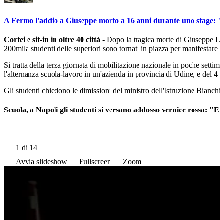
A Fermo l'addio a Giuseppe morto a 16 anni durante uno stage: "
Cortei e sit-in in oltre 40 città -
Dopo la tragica morte di Giuseppe Len
200mila studenti delle superiori sono tornati in piazza per manifestare 
Si tratta della terza giornata di mobilitazione nazionale in poche setti
l'alternanza scuola-lavoro in un'azienda in provincia di Udine, e del 
Gli studenti chiedono le dimissioni del ministro dell'Istruzione Bianchi
Scuola, a Napoli gli studenti si versano addosso vernice rossa: "E
1
di 14
Avvia slideshow
Fullscreen
Zoom