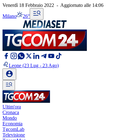
Venerdì 18 Febbraio 2022
-
Aggiornato alle
14:06
Milano
26°
Leone
(23 Lug - 23 Ago)
Ultim'ora
Cronaca
Mondo
Economia
TgcomLab
Televisione