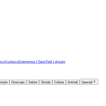
osco
Garlasco
Emergenza Clima
Tutti i dossier
estyle
Oroscopo
Salute
Skuola
Cultura
Animali
Speciali