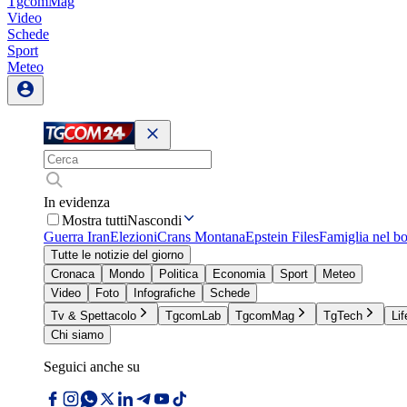
TgcomMag
Video
Schede
Sport
Meteo
In evidenza
Mostra tutti
Nascondi
Guerra Iran
Elezioni
Crans Montana
Epstein Files
Famiglia nel b
Tutte le notizie del giorno
Cronaca
Mondo
Politica
Economia
Sport
Meteo
Video
Foto
Infografiche
Schede
Tv & Spettacolo
TgcomLab
TgcomMag
TgTech
Lif
Chi siamo
Seguici anche su