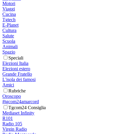
Motori
Viaggi
Cucina
Tgtech
E-Planet
Cultura
Salute
Scuola
Animali
Spazio
Speciali
Elezioni Italia
Elezioni estero
Grande Fratello
L'isola dei famosi
Amici
Rubriche
Oroscopo
#tgcom24amarcord
Tgcom24 Consiglia
Mediaset Infinity
R101
Radio 105
Virgin Radio