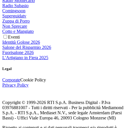
Radio Montecarlo
Radio Subasio
Comingsoon
Superguidatv
Zuppa di Porro
Non Sprecare
Cotto e Mangiato
Eventi
Identità Golose 2026
Salone del Risparmio 2026
Fuorisalone 2026
L'Artigiano in Fiera 2025
Legal
Corporate
Cookie Policy
Privacy Policy
Copyright © 1999-
2026
RTI S.p.A. Business Digital - P.Iva
03976881007 - Tutti i diritti riservati - Per la pubblicità Mediamond
S.p.A. - RTI S.p.A., Mediaset N.V., sede legale Amsterdam (Paesi
Bassi) - Uffici Viale Europa 46, 20093 Cologno Monzese (MI)
Rispetto ai contenuti e ai dati personali trasmessi e/o riprodotti è