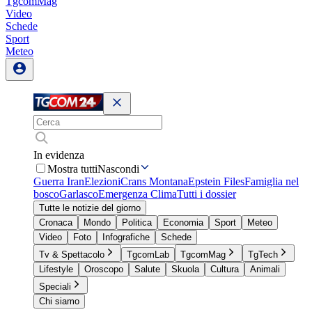
TgcomMag
Video
Schede
Sport
Meteo
In evidenza
Mostra tutti
Nascondi
Guerra Iran
Elezioni
Crans Montana
Epstein Files
Famiglia nel
bosco
Garlasco
Emergenza Clima
Tutti i dossier
Tutte le notizie del giorno
Cronaca
Mondo
Politica
Economia
Sport
Meteo
Video
Foto
Infografiche
Schede
Tv & Spettacolo
TgcomLab
TgcomMag
TgTech
Lifestyle
Oroscopo
Salute
Skuola
Cultura
Animali
Speciali
Chi siamo