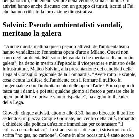
dei palloncini, contenenti sempre della vernice, sulla scultura. Gli
attivisti hanno anche discusso con un gruppo di turisti, iscritti al Fai,
che hanno criticato la loro azione dimostrativa.
Salvini: Pseudo ambientalisti vandali,
meritano la galera
"Anche questa mattina questi pseudo-attivisti dell'ambientalismo
hanno vandalizzato l'ennesima opera d'arte a Milano. Questi non
sono degli ambientalisti, sono dei vandali che meritano di andare in
galera", ha detto in merito all'episodio il vicepremier e ministro delle
Infrastrutture, Matteo Salvini, alla presentazione dei candidati della
Lega al Consiglio regionale della Lombardia. "Avete rotto le scatole,
cosa c'entra la difesa dell'ambiente con il fermare il traffico in
tangenziale e con l'imbrattamento delle opere d'arte? Prima paghi di
tasca tua i danni, e poi stai qualche giorno al fresco a pensare che le
opere pubbliche e private vanno rispettate", ha aggiunto il leader
della Lega.
Giovedì, cinque attivisti, attorno alle 8.30, hanno bloccato il traffico
sedendosi in piazza Cinque Giornate, nel centro della città, tornando
a chiedere alla politica un'azione immediata per contrastare "il
collasso eco-climatico". In strada sono stati esposti striscioni con la
scritta "no gas, no carbone". Come in altre occasioni, è stato acceso