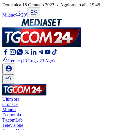
Domenica 15 Gennaio 2023
-
Aggiornato alle
19:45
Milano
29°
Leone
(23 Lug - 23 Ago)
Ultim'ora
Cronaca
Mondo
Economia
TgcomLab
Televisione