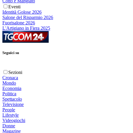
Cotto e Mangiato
Eventi
Identità Golose 2026
Salone del Risparmio 2026
Fuorisalone 2026
L'Artigiano in Fiera 2025
Seguici su
Sezioni
Cronaca
Mondo
Economia
Politica
Spettacolo
Televisione
People
Lifestyle
Videogiochi
Donne
Magazine