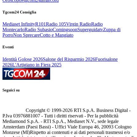
Oroscopo
#tgcom24amarcord
Tgcom24 Consiglia
Mediaset Infinity
R101
Radio 105
Virgin Radio
Radio
Montecarlo
Radio Subasio
Comingsoon
Superguidatv
Zuppa di
Porro
Non Sprecare
Cotto e Mangiato
Eventi
Identità Golose 2026
Salone del Risparmio 2026
Fuorisalone
2026
L'Artigiano in Fiera 2025
Seguici su
Copyright © 1999-
2026
RTI S.p.A. Business Digital -
P.Iva 03976881007 - Tutti i diritti riservati - Per la pubblicità
Mediamond S.p.A. - RTI S.p.A., Mediaset N.V., sede legale
Amsterdam (Paesi Bassi) - Uffici Viale Europa 46, 20093 Cologno
Monzese (MI)
Rispetto ai contenuti e ai dati personali trasmessi e/o