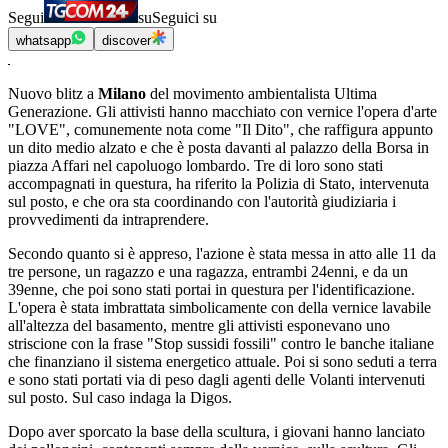
Segui
su
Seguici su
whatsapp
discover
Nuovo blitz a
Milano
del movimento ambientalista Ultima
Generazione. Gli attivisti hanno macchiato con vernice l'opera d'arte
"LOVE", comunemente nota come "Il Dito", che raffigura appunto
un dito medio alzato e che è posta davanti al palazzo della Borsa in
piazza Affari nel capoluogo lombardo. Tre di loro sono stati
accompagnati in questura, ha riferito la Polizia di Stato, intervenuta
sul posto, e che ora sta coordinando con l'autorità giudiziaria i
provvedimenti da intraprendere.
Secondo quanto si è appreso, l'azione è stata messa in atto alle 11 da
tre persone, un ragazzo e una ragazza, entrambi 24enni, e da un
39enne, che poi sono stati portai in questura per l'identificazione.
L'opera è stata imbrattata simbolicamente con della vernice lavabile
all'altezza del basamento, mentre gli attivisti esponevano uno
striscione con la frase "Stop sussidi fossili" contro le banche italiane
che finanziano il sistema energetico attuale. Poi si sono seduti a terra
e sono stati portati via di peso dagli agenti delle Volanti intervenuti
sul posto. Sul caso indaga la Digos.
Dopo aver sporcato la base della scultura, i giovani hanno lanciato