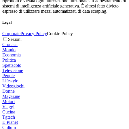
riprodotti è vietata ogni utilizzazione funzionale all’addestramento di
sistemi di intelligenza artificiale generativa. È altresì fatto divieto
espresso di utilizzare mezzi automatizzati di data scraping.
Legal
Corporate
Privacy Policy
Cookie Policy
Sezioni
Cronaca
Mondo
Economia
Politica
Spettacolo
Televisione
People
Lifestyle
Videogiochi
Donne
Magazine
Motori
Viaggi
Cucina
Tgtech
E-Planet
Cultura