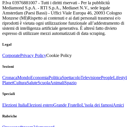
P.Iva 03976881007 - Tutti i diritti riservati - Per la pubblicità
Mediamond S.p.A. - RTI S.p.A., Mediaset N.V., sede legale
Amsterdam (Paesi Bassi) - Uffici Viale Europa 46, 20093 Cologno
Monzese (MI)
Rispetto ai contenuti e ai dati personali trasmessi e/o
riprodotti è vietata ogni utilizzazione funzionale all’addestramento di
sistemi di intelligenza artificiale generativa. È altresì fatto divieto
espresso di utilizzare mezzi automatizzati di data scraping.
Legal
Corporate
Privacy Policy
Cookie Policy
Sezioni
Cronaca
Mondo
Economia
Politica
Spettacolo
Televisione
People
Lifestyl
Planet
Cultura
Salute
Scuola
Animali
Spazio
Speciali
Elezioni Italia
Elezioni estero
Grande Fratello
L'isola dei famosi
Amici
Rubriche