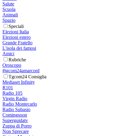
Salute
Scuola
Animali
Spazio
Speciali
Elezioni Italia
Elezioni estero
Grande Fratello
L'isola dei famosi
Amici
Rubriche
Oroscopo
#tgcom24amarcord
Tgcom24 Consiglia
Mediaset Infinity
R101
Radio 105
Virgin Radio
Radio Montecarlo
Radio Subasio
Comingsoon
Superguidatv
Zuppa di Porro
Non Sprecare