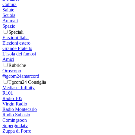
Cultura
Salute
Scuola
Animali
Spazio
Speciali
Elezioni Italia
Elezioni estero
Grande Fratello
L'isola dei famosi
Amici
Rubriche
Oroscopo
#tgcom24amarcord
Tgcom24 Consiglia
Mediaset Infinity
R101
Radio 105
Virgin Radio
Radio Montecarlo
Radio Subasio
Comingsoon
Superguidatv
Zuppa di Porro