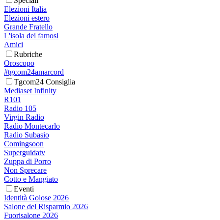
Speciali
Elezioni Italia
Elezioni estero
Grande Fratello
L'isola dei famosi
Amici
Rubriche
Oroscopo
#tgcom24amarcord
Tgcom24 Consiglia
Mediaset Infinity
R101
Radio 105
Virgin Radio
Radio Montecarlo
Radio Subasio
Comingsoon
Superguidatv
Zuppa di Porro
Non Sprecare
Cotto e Mangiato
Eventi
Identità Golose 2026
Salone del Risparmio 2026
Fuorisalone 2026