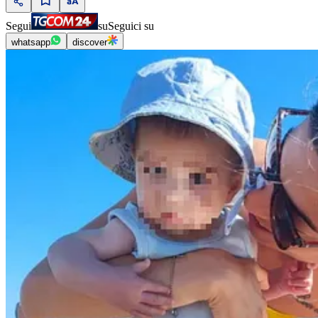
Segui
su
Seguici su
whatsapp
discover