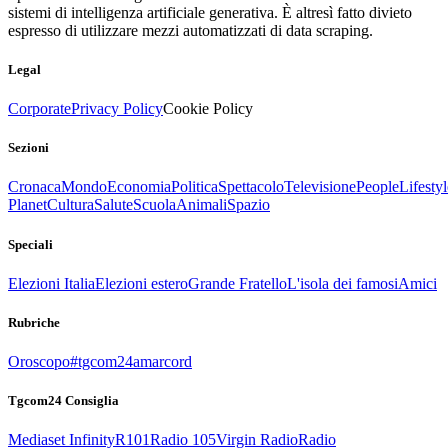
sistemi di intelligenza artificiale generativa. È altresì fatto divieto
espresso di utilizzare mezzi automatizzati di data scraping.
Legal
Corporate
Privacy Policy
Cookie Policy
Sezioni
Cronaca
Mondo
Economia
Politica
Spettacolo
Televisione
People
Lifestyl
Planet
Cultura
Salute
Scuola
Animali
Spazio
Speciali
Elezioni Italia
Elezioni estero
Grande Fratello
L'isola dei famosi
Amici
Rubriche
Oroscopo
#tgcom24amarcord
Tgcom24 Consiglia
Mediaset Infinity
R101
Radio 105
Virgin Radio
Radio