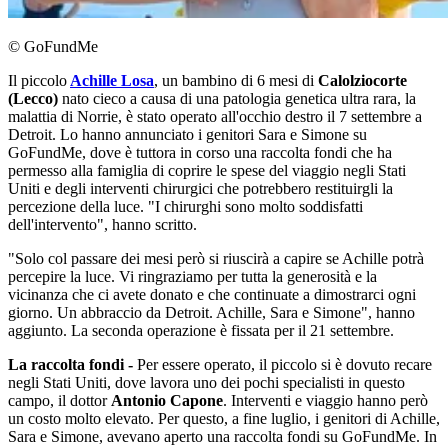
© GoFundMe
Il piccolo
Achille Losa
, un bambino di 6 mesi di
Calolziocorte
(Lecco)
nato cieco a causa di una patologia genetica ultra rara, la
malattia di Norrie, è stato operato all'occhio destro il 7 settembre a
Detroit. Lo hanno annunciato i genitori Sara e Simone su
GoFundMe, dove è tuttora in corso una raccolta fondi che ha
permesso alla famiglia di coprire le spese del viaggio negli Stati
Uniti e degli interventi chirurgici che potrebbero restituirgli la
percezione della luce. "I chirurghi sono molto soddisfatti
dell'intervento", hanno scritto.
"Solo col passare dei mesi però si riuscirà a capire se Achille potrà
percepire la luce. Vi ringraziamo per tutta la generosità e la
vicinanza che ci avete donato e che continuate a dimostrarci ogni
giorno. Un abbraccio da Detroit. Achille, Sara e Simone", hanno
aggiunto. La seconda operazione è fissata per il 21 settembre.
La raccolta fondi -
Per essere operato, il piccolo si è dovuto recare
negli Stati Uniti, dove lavora uno dei pochi specialisti in questo
campo, il dottor
Antonio Capone
. Interventi e viaggio hanno però
un costo molto elevato. Per questo, a fine luglio, i genitori di Achille,
Sara e Simone, avevano aperto una raccolta fondi su GoFundMe. In