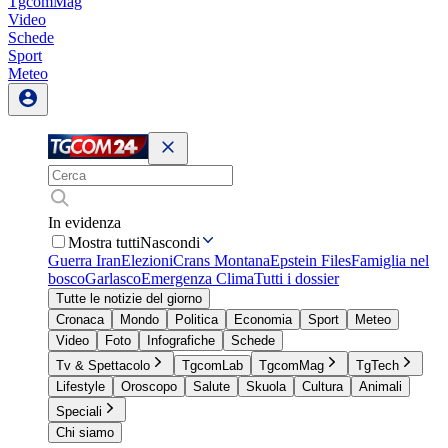
TgcomMag
Video
Schede
Sport
Meteo
In evidenza
Mostra tutti
Nascondi
Guerra Iran
Elezioni
Crans Montana
Epstein Files
Famiglia nel
bosco
Garlasco
Emergenza Clima
Tutti i dossier
Tutte le notizie del giorno
Cronaca
Mondo
Politica
Economia
Sport
Meteo
Video
Foto
Infografiche
Schede
Tv & Spettacolo
TgcomLab
TgcomMag
TgTech
Lifestyle
Oroscopo
Salute
Skuola
Cultura
Animali
Speciali
Chi siamo