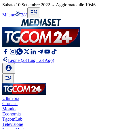
Sabato 10 Settembre 2022
-
Aggiornato alle
10:46
Milano
28°
Leone
(23 Lug - 23 Ago)
Ultim'ora
Cronaca
Mondo
Economia
TgcomLab
Televisione