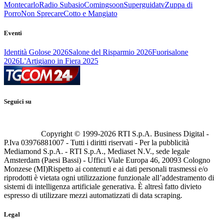
Montecarlo
Radio Subasio
Comingsoon
Superguidatv
Zuppa di
Porro
Non Sprecare
Cotto e Mangiato
Eventi
Identità Golose 2026
Salone del Risparmio 2026
Fuorisalone
2026
L'Artigiano in Fiera 2025
Seguici su
Copyright © 1999-
2026
RTI S.p.A. Business Digital -
P.Iva 03976881007 - Tutti i diritti riservati - Per la pubblicità
Mediamond S.p.A. - RTI S.p.A., Mediaset N.V., sede legale
Amsterdam (Paesi Bassi) - Uffici Viale Europa 46, 20093 Cologno
Monzese (MI)
Rispetto ai contenuti e ai dati personali trasmessi e/o
riprodotti è vietata ogni utilizzazione funzionale all’addestramento di
sistemi di intelligenza artificiale generativa. È altresì fatto divieto
espresso di utilizzare mezzi automatizzati di data scraping.
Legal