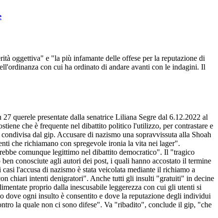
e
ità oggettiva" e "la più infamante delle offese per la reputazione di
nell'ordinanza con cui ha ordinato di andare avanti con le indagini. Il
 27 querele presentate dalla senatrice Liliana Segre dal 6.12.2022 al
iene che è frequente nel dibattito politico l'utilizzo, per contrastare e
non condivisa dal gip. Accusare di nazismo una sopravvissuta alla Shoah
nti che richiamano con spregevole ironia la vita nei lager".
arebbe comunque legittimo nel dibattito democratico". Il "tragico
 ben conosciute agli autori dei post, i quali hanno accostato il termine
 casi l'accusa di nazismo è stata veicolata mediante il richiamo a
 chiari intenti denigratori". Anche tutti gli insulti "gratuiti" in decine
imentate proprio dalla inescusabile leggerezza con cui gli utenti si
 dove ogni insulto è consentito e dove la reputazione degli individui
tro la quale non ci sono difese". Va "ribadito", conclude il gip, "che