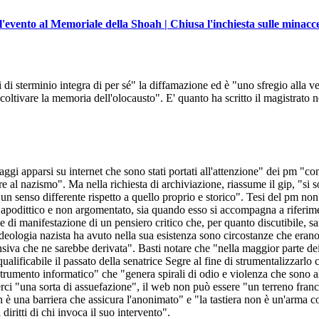
ll'evento al Memoriale della Shoah | Chiusa l'inchiesta sulle minacc
 sterminio integra di per sé" la diffamazione ed è "uno sfregio alla ver
 coltivare la memoria dell'olocausto". E' quanto ha scritto il magistrato 
gi apparsi su internet che sono stati portati all'attenzione" dei pm "con
 nazismo". Ma nella richiesta di archiviazione, riassume il gip, "si sost
in un senso differente rispetto a quello proprio e storico". Tesi del pm 
o apodittico e non argomentato, sia quando esso si accompagna a riferime
e di manifestazione di un pensiero critico che, per quanto discutibile, s
'ideologia nazista ha avuto nella sua esistenza sono circostanze che erano
nsiva che ne sarebbe derivata". Basti notare che "nella maggior parte dei
ficabile il passato della senatrice Segre al fine di strumentalizzarlo con
 strumento informatico" che "genera spirali di odio e violenza che sono al
ci "una sorta di assuefazione", il web non può essere "un terreno franco
una barriera che assicura l'anonimato" e "la tastiera non è un'arma con
diritti di chi invoca il suo intervento".