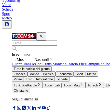
TgcomMag
Video
Schede
Sport
Meteo
In evidenza
Mostra tutti
Nascondi
Guerra Iran
Elezioni
Crans Montana
Epstein Files
Famiglia nel b
Tutte le notizie del giorno
Cronaca
Mondo
Politica
Economia
Sport
Meteo
Video
Foto
Infografiche
Schede
Tv & Spettacolo
TgcomLab
TgcomMag
TgTech
Lif
Chi siamo
Seguici anche su