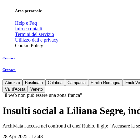
Area personale
Help e Faq
Info e contatti
Termini del servizio
Utilizzo dati e privacy
Cookie Policy
Cronaca
Cronaca
Abruzzo
Basilicata
Calabria
Campania
Emilia Romagna
Friuli V
Val d'Aosta
Veneto
"il web non può essere una zona franca"
Insulti social a Liliana Segre, i
Archiviata l'accusa nei confronti di chef Rubio. Il gip: "Accusare la 
28 Apr 2025 - 12:48