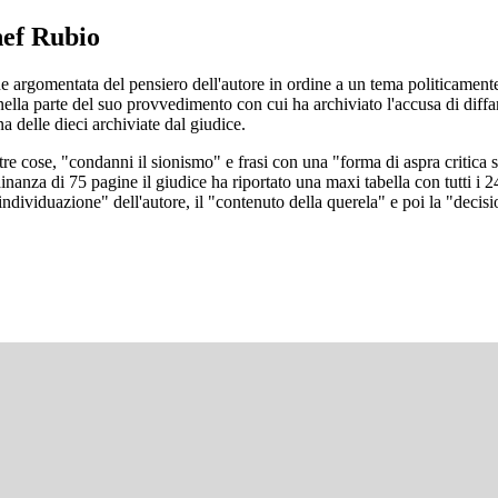
hef Rubio
 argomentata del pensiero dell'autore in ordine a un tema politicamente s
 nella parte del suo provvedimento con cui ha archiviato l'accusa di dif
 delle dieci archiviate dal giudice.
ltre cose, "condanni il sionismo" e frasi con una "forma di aspra critica
a di 75 pagine il giudice ha riportato una maxi tabella con tutti i 246 
ndividuazione" dell'autore, il "contenuto della querela" e poi la "decis