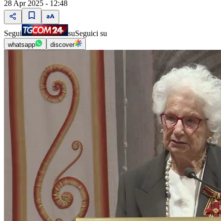
28 Apr 2025 - 12:48
Segui
su
Seguici su
whatsapp
discover