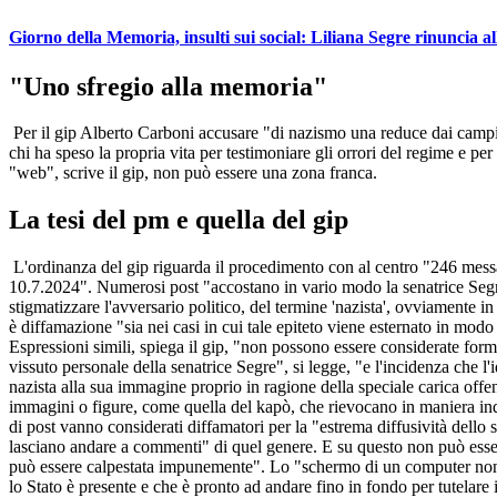
Giorno della Memoria, insulti sui social: Liliana Segre rinuncia a
"Uno sfregio alla memoria"
Per il gip Alberto Carboni accusare "di nazismo una reduce dai campi di
chi ha speso la propria vita per testimoniare gli orrori del regime e per
"web", scrive il gip, non può essere una zona franca.
La tesi del pm e quella del gip
L'ordinanza del gip riguarda il procedimento con al centro "246 messag
10.7.2024". Numerosi post "accostano in vario modo la senatrice Segre al
stigmatizzare l'avversario politico, del termine 'nazista', ovviamente 
è diffamazione "sia nei casi in cui tale epiteto viene esternato in mod
Espressioni simili, spiega il gip, "non possono essere considerate form
vissuto personale della senatrice Segre", si legge, "e l'incidenza che l
nazista alla sua immagine proprio in ragione della speciale carica offe
immagini o figure, come quella del kapò, che rievocano in maniera inquali
di post vanno considerati diffamatori per la "estrema diffusività dello
lasciano andare a commenti" di quel genere. E su questo non può esser
può essere calpestata impunemente". Lo "schermo di un computer non è 
lo Stato è presente e che è pronto ad andare fino in fondo per tutelare i 