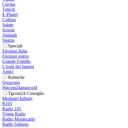
Cucina
Tgtech
E-Planet
Cultura
Salute
Scuola
Animali
Spazio
Speciali
Elezioni Italia
Elezioni estero
Grande Fratello
L'isola dei famosi
Amici
Rubriche
Oroscopo
#tgcom24amarcord
Tgcom24 Consiglia
Mediaset Infinity
R101
Radio 105
Virgin Radio
Radio Montecarlo
Radio Subasio