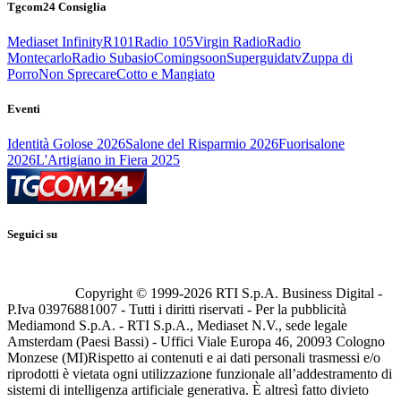
Tgcom24 Consiglia
Mediaset Infinity
R101
Radio 105
Virgin Radio
Radio
Montecarlo
Radio Subasio
Comingsoon
Superguidatv
Zuppa di
Porro
Non Sprecare
Cotto e Mangiato
Eventi
Identità Golose 2026
Salone del Risparmio 2026
Fuorisalone
2026
L'Artigiano in Fiera 2025
Seguici su
Copyright © 1999-
2026
RTI S.p.A. Business Digital -
P.Iva 03976881007 - Tutti i diritti riservati - Per la pubblicità
Mediamond S.p.A. - RTI S.p.A., Mediaset N.V., sede legale
Amsterdam (Paesi Bassi) - Uffici Viale Europa 46, 20093 Cologno
Monzese (MI)
Rispetto ai contenuti e ai dati personali trasmessi e/o
riprodotti è vietata ogni utilizzazione funzionale all’addestramento di
sistemi di intelligenza artificiale generativa. È altresì fatto divieto