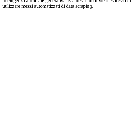
intelligenza artificiale generativa. È altresì fatto divieto espresso di
utilizzare mezzi automatizzati di data scraping.