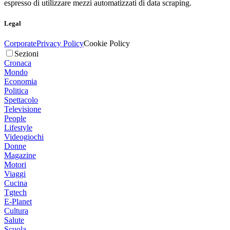
espresso di utilizzare mezzi automatizzati di data scraping.
Legal
Corporate
Privacy Policy
Cookie Policy
Sezioni
Cronaca
Mondo
Economia
Politica
Spettacolo
Televisione
People
Lifestyle
Videogiochi
Donne
Magazine
Motori
Viaggi
Cucina
Tgtech
E-Planet
Cultura
Salute
Scuola