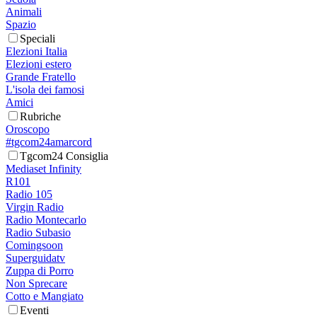
Animali
Spazio
Speciali
Elezioni Italia
Elezioni estero
Grande Fratello
L'isola dei famosi
Amici
Rubriche
Oroscopo
#tgcom24amarcord
Tgcom24 Consiglia
Mediaset Infinity
R101
Radio 105
Virgin Radio
Radio Montecarlo
Radio Subasio
Comingsoon
Superguidatv
Zuppa di Porro
Non Sprecare
Cotto e Mangiato
Eventi