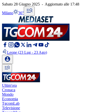
Sabato 28 Giugno 2025
-
Aggiornato alle
17:48
Milano
36°
Leone
(23 Lug - 23 Ago)
Ultim'ora
Cronaca
Mondo
Economia
TgcomLab
Televisione