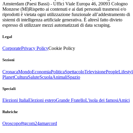
Amsterdam (Paesi Bassi) - Uffici Viale Europa 46, 20093 Cologno
Monzese (MI)
Rispetto ai contenuti e ai dati personali trasmessi e/o
riprodotti è vietata ogni utilizzazione funzionale all’addestramento di
sistemi di intelligenza artificiale generativa. È altresì fatto divieto
espresso di utilizzare mezzi automatizzati di data scraping.
Legal
Corporate
Privacy Policy
Cookie Policy
Sezioni
Cronaca
Mondo
Economia
Politica
Spettacolo
Televisione
People
Lifestyl
Planet
Cultura
Salute
Scuola
Animali
Spazio
Speciali
Elezioni Italia
Elezioni estero
Grande Fratello
L'isola dei famosi
Amici
Rubriche
Oroscopo
#tgcom24amarcord