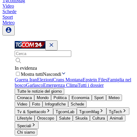
TgcomMag
Video
Schede
Sport
Meteo
In evidenza
Mostra tutti
Nascondi
Guerra Iran
Elezioni
Crans Montana
Epstein Files
Famiglia nel
bosco
Garlasco
Emergenza Clima
Tutti i dossier
Tutte le notizie del giorno
Cronaca
Mondo
Politica
Economia
Sport
Meteo
Video
Foto
Infografiche
Schede
Tv & Spettacolo
TgcomLab
TgcomMag
TgTech
Lifestyle
Oroscopo
Salute
Skuola
Cultura
Animali
Speciali
Chi siamo