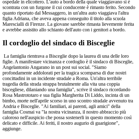
ospedale in elicottero. L'auto a bordo della quale viaggiavano si è
scontrata con un furgone il cui conducente è rimasto ferito. Secondo
quanto riportato dal Messaggero, in un'altra auto viaggiava l'altra
figlia Adriana, che aveva appena conseguito il titolo alla scuola
Marescialli di Firenze. La giovane sarebbe rimasta lievemente ferita
e avrebbe assistito allo schianto dell'auto con i genitori a bordo.
Il cordoglio del sindaco di Bisceglie
La famiglia rientrava a Bisceglie dopo la laurea di una delle loro
figlie. A manifestare vicinanza e cordoglio è il sindaco di Bisceglie,
Angelantonio Angarano in un post sui social. "Siamo
profondamente addolorati per la tragica scomparsa di due nostri
concittadini in un incidente stradale a Roma. Un'altra terribile
tragedia della strada strappa brutalmente alla vita una coppia
biscegliese, dilaniando una famiglia", scrive il sindaco ricordando
Rosa Mastrototaro e sua figlia Margherita Di Liddo, incinta di un
bimbo, morte nell'aprile scorso in uno scontro stradale avvenuto tra
Andria e Bisceglie. "Ai familiari, ai parenti, agli amici" della
famiglia Cosmai va "la nostra vicinanza, il nostro abbraccio più
caloroso nell'auspicio che possa sostenerli in questo momento così
delicato e difficile. Ai feriti, il nostro augurio di guarigione",
aggiunge.