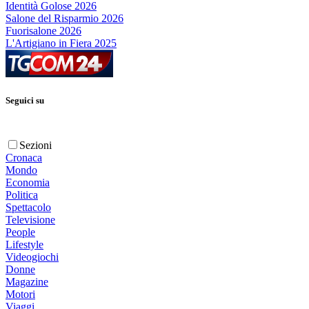
Identità Golose 2026
Salone del Risparmio 2026
Fuorisalone 2026
L'Artigiano in Fiera 2025
Seguici su
Sezioni
Cronaca
Mondo
Economia
Politica
Spettacolo
Televisione
People
Lifestyle
Videogiochi
Donne
Magazine
Motori
Viaggi