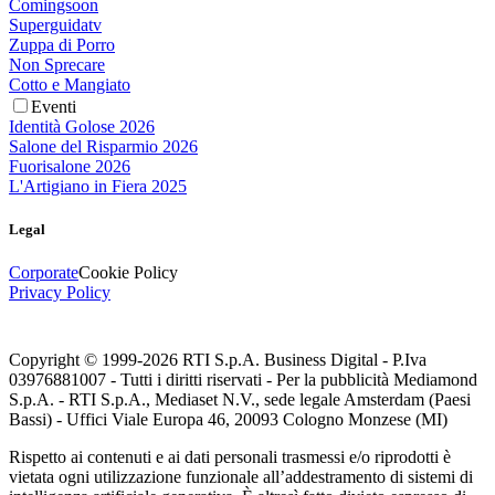
Comingsoon
Superguidatv
Zuppa di Porro
Non Sprecare
Cotto e Mangiato
Eventi
Identità Golose 2026
Salone del Risparmio 2026
Fuorisalone 2026
L'Artigiano in Fiera 2025
Legal
Corporate
Cookie Policy
Privacy Policy
Copyright © 1999-
2026
RTI S.p.A. Business Digital - P.Iva
03976881007 - Tutti i diritti riservati - Per la pubblicità Mediamond
S.p.A. - RTI S.p.A., Mediaset N.V., sede legale Amsterdam (Paesi
Bassi) - Uffici Viale Europa 46, 20093 Cologno Monzese (MI)
Rispetto ai contenuti e ai dati personali trasmessi e/o riprodotti è
vietata ogni utilizzazione funzionale all’addestramento di sistemi di