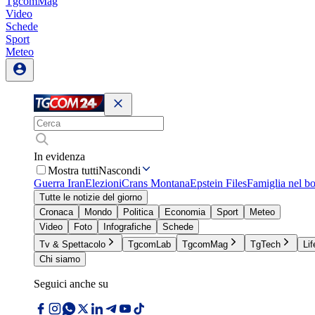
TgcomMag
Video
Schede
Sport
Meteo
In evidenza
Mostra tutti
Nascondi
Guerra Iran
Elezioni
Crans Montana
Epstein Files
Famiglia nel b
Tutte le notizie del giorno
Cronaca
Mondo
Politica
Economia
Sport
Meteo
Video
Foto
Infografiche
Schede
Tv & Spettacolo
TgcomLab
TgcomMag
TgTech
Lif
Chi siamo
Seguici anche su