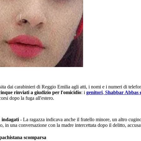
ita dai carabinieri di Reggio Emilia agli atti, i nomi e i numeri di telef
cinque rinviati a giudizio per l'omicidio
: i
genitori
,
Shabbar Abbas 
corsi dopo la fuga all'estero.
n indagati
- La ragazza indicava anche il fratello minore, un altro cugino
llo, in una conversazione con la madre intercettata dopo il delitto, accus
 pachistana scomparsa