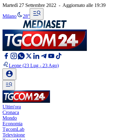
Martedì 27 Settembre 2022
-
Aggiornato alle
19:39
Milano
28°
Leone
(23 Lug - 23 Ago)
Ultim'ora
Cronaca
Mondo
Economia
TgcomLab
Televisione