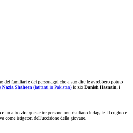
ono dei familiari e dei personaggi che a suo dire le avrebbero potuto
e Nazia Shaheen
(latitanti in Pakistan)
lo zio
Danish Hasnain,
i
 e un altro zio: queste tre persone non risultano indagate. Il cugino e
ava come istigatori dell'uccisione della giovane.