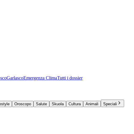
osco
Garlasco
Emergenza Clima
Tutti i dossier
estyle
Oroscopo
Salute
Skuola
Cultura
Animali
Speciali