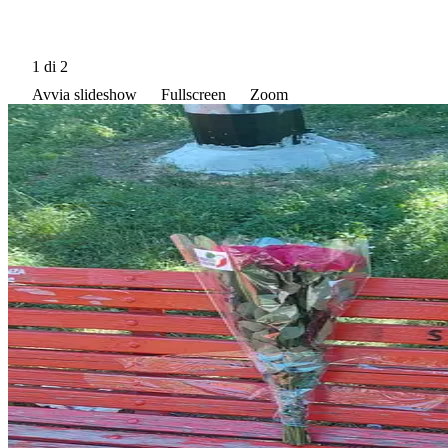
1
di 2
Avvia slideshow
Fullscreen
Zoom