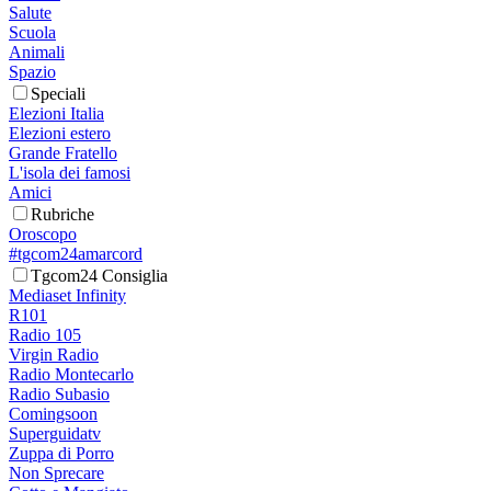
Salute
Scuola
Animali
Spazio
Speciali
Elezioni Italia
Elezioni estero
Grande Fratello
L'isola dei famosi
Amici
Rubriche
Oroscopo
#tgcom24amarcord
Tgcom24 Consiglia
Mediaset Infinity
R101
Radio 105
Virgin Radio
Radio Montecarlo
Radio Subasio
Comingsoon
Superguidatv
Zuppa di Porro
Non Sprecare