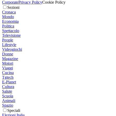
Corporate
Privacy Policy
Cookie Policy
Sezioni
Cronaca
Mondo
Economia
Politica
Spettacolo
Televisione
People
Lifestyle
Videogiochi
Donne
Magazine
Motori
Viaggi
Cucina
Tgtech
E-Planet
Cultura
Salute
Scuola
Animali
Spazio
Speciali
Elezioni Italia