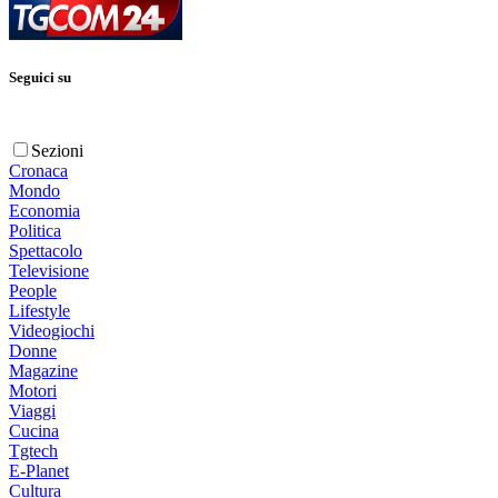
Seguici su
Sezioni
Cronaca
Mondo
Economia
Politica
Spettacolo
Televisione
People
Lifestyle
Videogiochi
Donne
Magazine
Motori
Viaggi
Cucina
Tgtech
E-Planet
Cultura