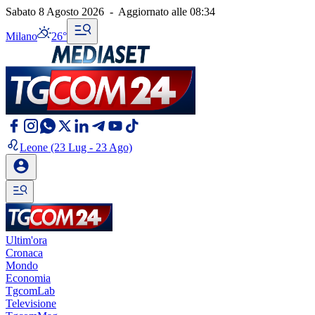
Sabato 8 Agosto 2026
-
Aggiornato alle
08:34
Milano
26°
Leone
(23 Lug - 23 Ago)
Ultim'ora
Cronaca
Mondo
Economia
TgcomLab
Televisione