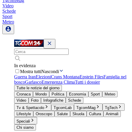
TgcomMag
Video
Schede
Sport
Meteo
In evidenza
Mostra tutti
Nascondi
Guerra Iran
Elezioni
Crans Montana
Epstein Files
Famiglia nel
bosco
Garlasco
Emergenza Clima
Tutti i dossier
Tutte le notizie del giorno
Cronaca
Mondo
Politica
Economia
Sport
Meteo
Video
Foto
Infografiche
Schede
Tv & Spettacolo
TgcomLab
TgcomMag
TgTech
Lifestyle
Oroscopo
Salute
Skuola
Cultura
Animali
Speciali
Chi siamo