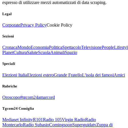
espresso di utilizzare mezzi automatizzati di data scraping.
Legal
Corporate
Privacy Policy
Cookie Policy
Sezioni
Cronaca
Mondo
Economia
Politica
Spettacolo
Televisione
People
Lifestyl
Planet
Cultura
Salute
Scuola
Animali
Spazio
Speciali
Elezioni Italia
Elezioni estero
Grande Fratello
L'isola dei famosi
Amici
Rubriche
Oroscopo
#tgcom24amarcord
Tgcom24 Consiglia
Mediaset Infinity
R101
Radio 105
Virgin Radio
Radio
Montecarlo
Radio Subasio
Comingsoon
Superguidatv
Zuppa di