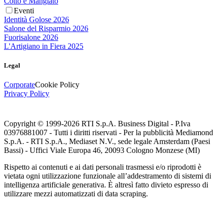
Cotto e Mangiato
Eventi
Identità Golose 2026
Salone del Risparmio 2026
Fuorisalone 2026
L'Artigiano in Fiera 2025
Legal
Corporate
Cookie Policy
Privacy Policy
Copyright © 1999-
2026
RTI S.p.A. Business Digital - P.Iva
03976881007 - Tutti i diritti riservati - Per la pubblicità Mediamond
S.p.A. - RTI S.p.A., Mediaset N.V., sede legale Amsterdam (Paesi
Bassi) - Uffici Viale Europa 46, 20093 Cologno Monzese (MI)
Rispetto ai contenuti e ai dati personali trasmessi e/o riprodotti è
vietata ogni utilizzazione funzionale all’addestramento di sistemi di
intelligenza artificiale generativa. È altresì fatto divieto espresso di
utilizzare mezzi automatizzati di data scraping.