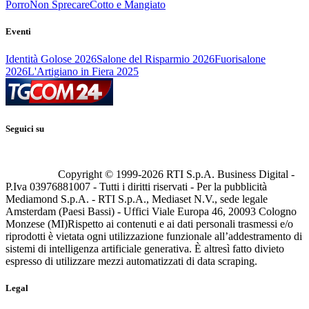
Porro
Non Sprecare
Cotto e Mangiato
Eventi
Identità Golose 2026
Salone del Risparmio 2026
Fuorisalone
2026
L'Artigiano in Fiera 2025
Seguici su
Copyright © 1999-
2026
RTI S.p.A. Business Digital -
P.Iva 03976881007 - Tutti i diritti riservati - Per la pubblicità
Mediamond S.p.A. - RTI S.p.A., Mediaset N.V., sede legale
Amsterdam (Paesi Bassi) - Uffici Viale Europa 46, 20093 Cologno
Monzese (MI)
Rispetto ai contenuti e ai dati personali trasmessi e/o
riprodotti è vietata ogni utilizzazione funzionale all’addestramento di
sistemi di intelligenza artificiale generativa. È altresì fatto divieto
espresso di utilizzare mezzi automatizzati di data scraping.
Legal