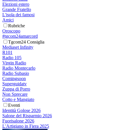
Elezioni estero
Grande Fratello
L'isola dei famosi
Amici
Rubriche
Oroscopo
#tgcom24amarcord
Tgcom24 Consiglia
Mediaset Infinity
R101
Radio 105
Virgin Radio
Radio Montecarlo
Radio Subasio
Comingsoon
Superguidatv
Zuppa di Porro
Non Sprecare
Cotto e Mangiato
Eventi
Identità Golose 2026
Salone del Risparmio 2026
Fuorisalone 2026
L'Artigiano in Fiera 2025