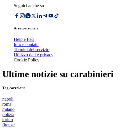
Seguici anche su
Area personale
Help e Faq
Info e contatti
Termini del servizio
Utilizzo dati e privacy
Cookie Policy
Ultime notizie su
carabinieri
Tag correlati:
napoli
roma
milano
polizia
torino
firenze