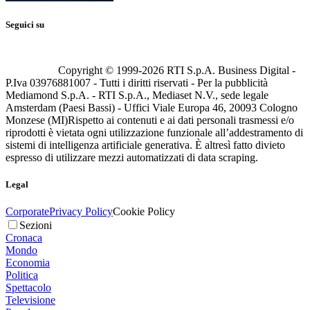
Seguici su
Copyright © 1999-
2026
RTI S.p.A. Business Digital -
P.Iva 03976881007 - Tutti i diritti riservati - Per la pubblicità
Mediamond S.p.A. - RTI S.p.A., Mediaset N.V., sede legale
Amsterdam (Paesi Bassi) - Uffici Viale Europa 46, 20093 Cologno
Monzese (MI)
Rispetto ai contenuti e ai dati personali trasmessi e/o
riprodotti è vietata ogni utilizzazione funzionale all’addestramento di
sistemi di intelligenza artificiale generativa. È altresì fatto divieto
espresso di utilizzare mezzi automatizzati di data scraping.
Legal
Corporate
Privacy Policy
Cookie Policy
Sezioni
Cronaca
Mondo
Economia
Politica
Spettacolo
Televisione