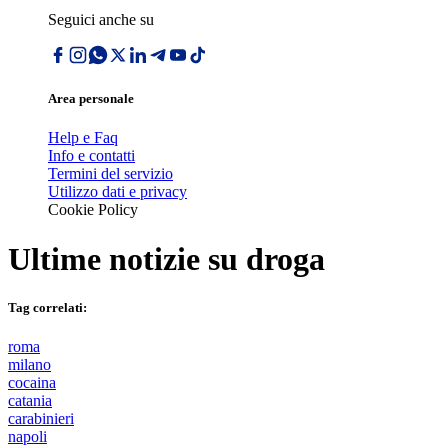
Seguici anche su
Area personale
Help e Faq
Info e contatti
Termini del servizio
Utilizzo dati e privacy
Cookie Policy
Ultime notizie su
droga
Tag correlati:
roma
milano
cocaina
catania
carabinieri
napoli