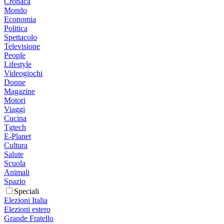
Cronaca
Mondo
Economia
Politica
Spettacolo
Televisione
People
Lifestyle
Videogiochi
Donne
Magazine
Motori
Viaggi
Cucina
Tgtech
E-Planet
Cultura
Salute
Scuola
Animali
Spazio
Speciali
Elezioni Italia
Elezioni estero
Grande Fratello