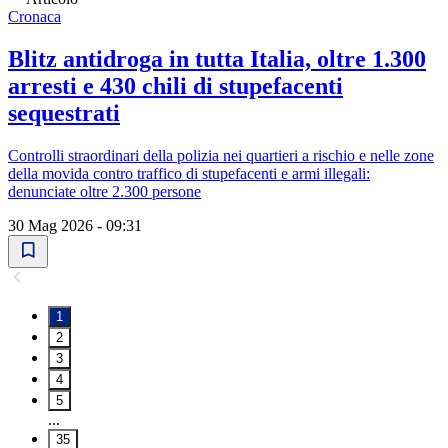
Cronaca
Blitz antidroga in tutta Italia, oltre 1.300
arresti e 430 chili di stupefacenti
sequestrati
Controlli straordinari della polizia nei quartieri a rischio e nelle zone
della movida contro traffico di stupefacenti e armi illegali:
denunciate oltre 2.300 persone
30 Mag 2026 - 09:31
1
2
3
4
5
...
35