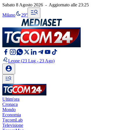
Sabato 8 Agosto 2026
-
Aggiornato alle
23:25
Milano
29°
Leone
(23 Lug - 23 Ago)
Ultim'ora
Cronaca
Mondo
Economia
TgcomLab
Televisione