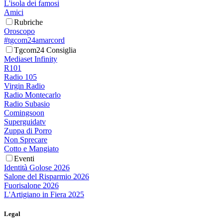
L'isola dei famosi
Amici
Rubriche
Oroscopo
#tgcom24amarcord
Tgcom24 Consiglia
Mediaset Infinity
R101
Radio 105
Virgin Radio
Radio Montecarlo
Radio Subasio
Comingsoon
Superguidatv
Zuppa di Porro
Non Sprecare
Cotto e Mangiato
Eventi
Identità Golose 2026
Salone del Risparmio 2026
Fuorisalone 2026
L'Artigiano in Fiera 2025
Legal