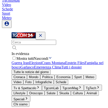
TgcomMag
Video
Schede
Sport
Meteo
In evidenza
Mostra tutti
Nascondi
Guerra Iran
Elezioni
Crans Montana
Epstein Files
Famiglia nel
bosco
Garlasco
Emergenza Clima
Tutti i dossier
Tutte le notizie del giorno
Cronaca
Mondo
Politica
Economia
Sport
Meteo
Video
Foto
Infografiche
Schede
Tv & Spettacolo
TgcomLab
TgcomMag
TgTech
Lifestyle
Oroscopo
Salute
Skuola
Cultura
Animali
Speciali
Chi siamo