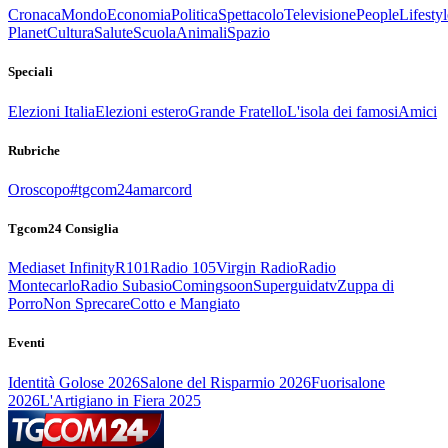
Cronaca
Mondo
Economia
Politica
Spettacolo
Televisione
People
Lifestyl
Planet
Cultura
Salute
Scuola
Animali
Spazio
Speciali
Elezioni Italia
Elezioni estero
Grande Fratello
L'isola dei famosi
Amici
Rubriche
Oroscopo
#tgcom24amarcord
Tgcom24 Consiglia
Mediaset Infinity
R101
Radio 105
Virgin Radio
Radio
Montecarlo
Radio Subasio
Comingsoon
Superguidatv
Zuppa di
Porro
Non Sprecare
Cotto e Mangiato
Eventi
Identità Golose 2026
Salone del Risparmio 2026
Fuorisalone
2026
L'Artigiano in Fiera 2025