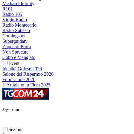
Mediaset Infinity
R101
Radio 105
Virgin Radio
Radio Montecarlo
Radio Subasio
Comingsoon
Superguidatv
Zuppa di Porro
Non Sprecare
Cotto e Mangiato
Eventi
Identità Golose 2026
Salone del Risparmio 2026
Fuorisalone 2026
L'Artigiano in Fiera 2025
Seguici su
Sezioni