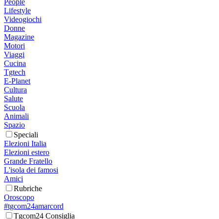
People
Lifestyle
Videogiochi
Donne
Magazine
Motori
Viaggi
Cucina
Tgtech
E-Planet
Cultura
Salute
Scuola
Animali
Spazio
Speciali
Elezioni Italia
Elezioni estero
Grande Fratello
L'isola dei famosi
Amici
Rubriche
Oroscopo
#tgcom24amarcord
Tgcom24 Consiglia