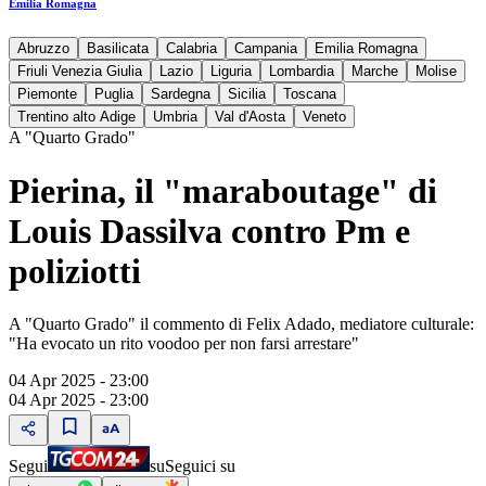
Emilia Romagna
Abruzzo
Basilicata
Calabria
Campania
Emilia Romagna
Friuli Venezia Giulia
Lazio
Liguria
Lombardia
Marche
Molise
Piemonte
Puglia
Sardegna
Sicilia
Toscana
Trentino alto Adige
Umbria
Val d'Aosta
Veneto
A "Quarto Grado"
Pierina, il "maraboutage" di
Louis Dassilva contro Pm e
poliziotti
A "Quarto Grado" il commento di Felix Adado, mediatore culturale:
"Ha evocato un rito voodoo per non farsi arrestare"
04 Apr 2025 - 23:00
04 Apr 2025 - 23:00
Segui
su
Seguici su