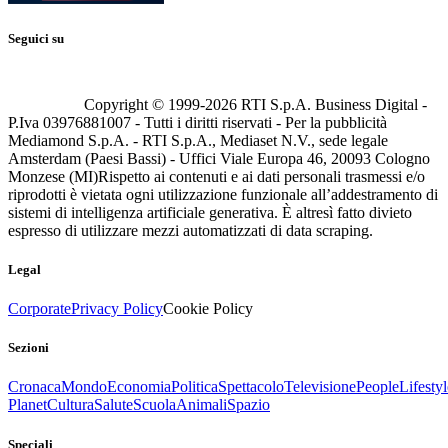
Seguici su
Copyright © 1999-
2026
RTI S.p.A. Business Digital -
P.Iva 03976881007 - Tutti i diritti riservati - Per la pubblicità
Mediamond S.p.A. - RTI S.p.A., Mediaset N.V., sede legale
Amsterdam (Paesi Bassi) - Uffici Viale Europa 46, 20093 Cologno
Monzese (MI)
Rispetto ai contenuti e ai dati personali trasmessi e/o
riprodotti è vietata ogni utilizzazione funzionale all’addestramento di
sistemi di intelligenza artificiale generativa. È altresì fatto divieto
espresso di utilizzare mezzi automatizzati di data scraping.
Legal
Corporate
Privacy Policy
Cookie Policy
Sezioni
Cronaca
Mondo
Economia
Politica
Spettacolo
Televisione
People
Lifestyl
Planet
Cultura
Salute
Scuola
Animali
Spazio
Speciali