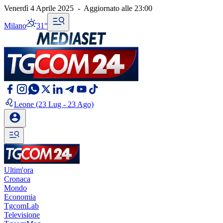
Venerdì 4 Aprile 2025
-
Aggiornato alle
23:00
Milano
31°
Leone
(23 Lug - 23 Ago)
Ultim'ora
Cronaca
Mondo
Economia
TgcomLab
Televisione