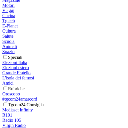
Magazine
Motori
Viaggi
Cucina
Tgtech
E-Planet
Cultura
Salute
Scuola
Animali
Spazio
Speciali
Elezioni Italia
Elezioni estero
Grande Fratello
L'isola dei famosi
Amici
Rubriche
Oroscopo
#tgcom24amarcord
Tgcom24 Consiglia
Mediaset Infinity
R101
Radio 105
Virgin Radio