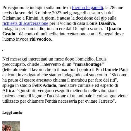
Proseguono le indagini sulla morte di
Pierina Paganelli
, la 78enne
uccisa la sera del 3 ottobre 2023 nel garage di casa in via del
Ciclamino a Rimini. A giorni è attesa la decisione del gip sulla
richiesta di scarcerazione
per il vicino di casa
Louis Dassilva
,
indagato per l'omicidio, in carcere dal 16 luglio scorso.
"Quarto
Grado"
dà conto di un'inedita intercettazione con il Senegal dove
l'uomo invoca
riti voodoo
.
Nei messaggi intercettati un mese dopo l'omicidio, Louis,
preoccupato, chiede l'intervento di un
"maraboutage"
(letteralmente il lavoro che fa il marabou)
contro il Pm
Daniele Paci
e alcuni investigatori che stanno indagando sul suo conto. "Siccome
ha paura di essere arrestato chiama il marabou per fare dei riti",
spiega in studio
Felix Adado
, mediatore culturale ed esperto di
Africa: "Questi riti vengono eseguiti mettendo delle vibrazioni
insieme come il legno e l'uccisione di un animale il cui sangue viene
utilizzato per chiamare l'entità necessaria per evitare l'arresto".
Leggi anche