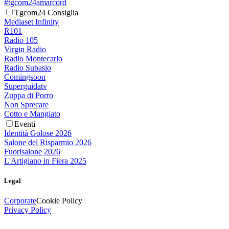
#tgcom24amarcord
Tgcom24 Consiglia
Mediaset Infinity
R101
Radio 105
Virgin Radio
Radio Montecarlo
Radio Subasio
Comingsoon
Superguidatv
Zuppa di Porro
Non Sprecare
Cotto e Mangiato
Eventi
Identità Golose 2026
Salone del Risparmio 2026
Fuorisalone 2026
L'Artigiano in Fiera 2025
Legal
Corporate
Cookie Policy
Privacy Policy