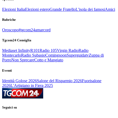
Elezioni Italia
Elezioni estero
Grande Fratello
L'isola dei famosi
Amici
Rubriche
Oroscopo
#tgcom24amarcord
Tgcom24 Consiglia
Mediaset Infinity
R101
Radio 105
Virgin Radio
Radio
Montecarlo
Radio Subasio
Comingsoon
Superguidatv
Zuppa di
Porro
Non Sprecare
Cotto e Mangiato
Eventi
Identità Golose 2026
Salone del Risparmio 2026
Fuorisalone
2026
L'Artigiano in Fiera 2025
Seguici su