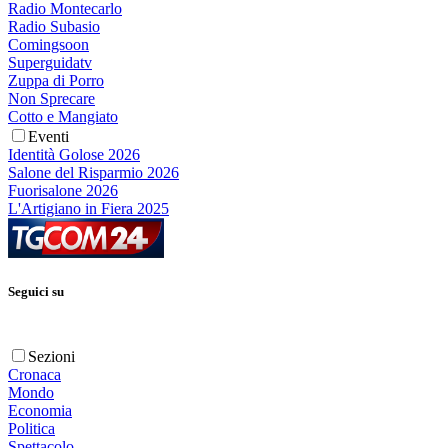
Radio Montecarlo
Radio Subasio
Comingsoon
Superguidatv
Zuppa di Porro
Non Sprecare
Cotto e Mangiato
Eventi
Identità Golose 2026
Salone del Risparmio 2026
Fuorisalone 2026
L'Artigiano in Fiera 2025
Seguici su
Sezioni
Cronaca
Mondo
Economia
Politica
Spettacolo