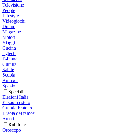
Televisione
People
Lifestyle
Videogiochi
Donne
Magazine
Motori
Viaggi
Cucina
Tgtech
E-Planet
Cultura
Salute
Scuola
Animali
Spazio
Speciali
Elezioni Italia
Elezioni estero
Grande Fratello
L'isola dei famosi
Amici
Rubriche
Oroscopo