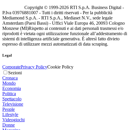
Copyright © 1999-
2026
RTI S.p.A. Business Digital -
P.Iva 03976881007 - Tutti i diritti riservati - Per la pubblicità
Mediamond S.p.A. - RTI S.p.A., Mediaset N.V., sede legale
Amsterdam (Paesi Bassi) - Uffici Viale Europa 46, 20093 Cologno
Monzese (MI)
Rispetto ai contenuti e ai dati personali trasmessi e/o
riprodotti è vietata ogni utilizzazione funzionale all’addestramento di
sistemi di intelligenza artificiale generativa. È altresì fatto divieto
espresso di utilizzare mezzi automatizzati di data scraping.
Legal
Corporate
Privacy Policy
Cookie Policy
Sezioni
Cronaca
Mondo
Economia
Politica
Spettacolo
Televisione
People
Lifestyle
Videogiochi
Donne