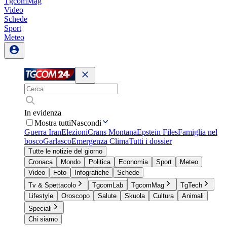
TgcomMag
Video
Schede
Sport
Meteo
In evidenza
Mostra tutti
Nascondi
Guerra Iran
Elezioni
Crans Montana
Epstein Files
Famiglia nel
bosco
Garlasco
Emergenza Clima
Tutti i dossier
Tutte le notizie del giorno
Cronaca
Mondo
Politica
Economia
Sport
Meteo
Video
Foto
Infografiche
Schede
Tv & Spettacolo
TgcomLab
TgcomMag
TgTech
Lifestyle
Oroscopo
Salute
Skuola
Cultura
Animali
Speciali
Chi siamo