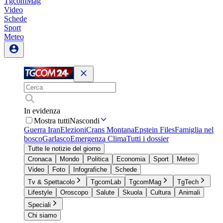
TgcomMag
Video
Schede
Sport
Meteo
In evidenza
Mostra tutti
Nascondi
Guerra Iran
Elezioni
Crans Montana
Epstein Files
Famiglia nel
bosco
Garlasco
Emergenza Clima
Tutti i dossier
Tutte le notizie del giorno
Cronaca
Mondo
Politica
Economia
Sport
Meteo
Video
Foto
Infografiche
Schede
Tv & Spettacolo
TgcomLab
TgcomMag
TgTech
Lifestyle
Oroscopo
Salute
Skuola
Cultura
Animali
Speciali
Chi siamo