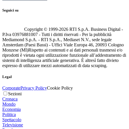
Seguici su
Copyright © 1999-
2026
RTI S.p.A. Business Digital -
P.Iva 03976881007 - Tutti i diritti riservati - Per la pubblicità
Mediamond S.p.A. - RTI S.p.A., Mediaset N.V., sede legale
Amsterdam (Paesi Bassi) - Uffici Viale Europa 46, 20093 Cologno
Monzese (MI)
Rispetto ai contenuti e ai dati personali trasmessi e/o
riprodotti è vietata ogni utilizzazione funzionale all’addestramento di
sistemi di intelligenza artificiale generativa. È altresì fatto divieto
espresso di utilizzare mezzi automatizzati di data scraping.
Legal
Corporate
Privacy Policy
Cookie Policy
Sezioni
Cronaca
Mondo
Economia
Politica
Spettacolo
Televisione