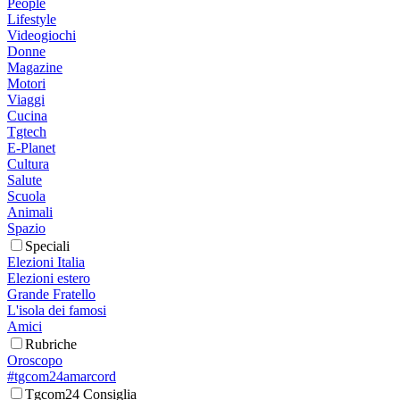
People
Lifestyle
Videogiochi
Donne
Magazine
Motori
Viaggi
Cucina
Tgtech
E-Planet
Cultura
Salute
Scuola
Animali
Spazio
Speciali
Elezioni Italia
Elezioni estero
Grande Fratello
L'isola dei famosi
Amici
Rubriche
Oroscopo
#tgcom24amarcord
Tgcom24 Consiglia