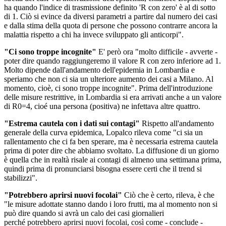
ha quando l'indice di trasmissione definito 'R con zero' è al di sotto
di 1. Ciò si evince da diversi parametri a partire dal numero dei casi
e dalla stima della quota di persone che possono contrarre ancora la
malattia rispetto a chi ha invece sviluppato gli anticorpi".
"Ci sono troppe incognite"
E' però ora "molto difficile - avverte -
poter dire quando raggiungeremo il valore R con zero inferiore ad 1.
Molto dipende dall'andamento dell'epidemia in Lombardia e
speriamo che non ci sia un ulteriore aumento dei casi a Milano. Al
momento, cioè, ci sono troppe incognite". Prima dell'introduzione
delle misure restrittive, in Lombardia si era arrivati anche a un valore
di R0=4, cioé una persona (positiva) ne infettava altre quattro.
"Estrema cautela con i dati sui contagi"
Rispetto all'andamento
generale della curva epidemica, Lopalco rileva come "ci sia un
rallentamento che ci fa ben sperare, ma è necessaria estrema cautela
prima di poter dire che abbiamo svoltato. La diffusione di un giorno
è quella che in realtà risale ai contagi di almeno una settimana prima,
quindi prima di pronunciarsi bisogna essere certi che il trend si
stabilizzi".
"Potrebbero aprirsi nuovi focolai"
Ciò che è certo, rileva, è che
"le misure adottate stanno dando i loro frutti, ma al momento non si
può dire quando si avrà un calo dei casi giornalieri
perché potrebbero aprirsi nuovi focolai, così come - conclude -