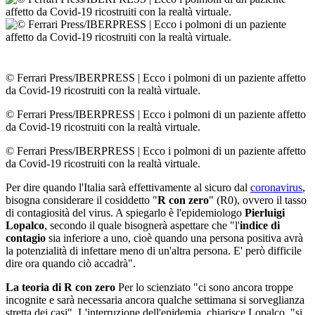
© Ferrari Press/IBERPRESS
|
Ecco i polmoni di un paziente affetto
da Covid-19 ricostruiti con la realtà virtuale.
© Ferrari Press/IBERPRESS
|
Ecco i polmoni di un paziente affetto
da Covid-19 ricostruiti con la realtà virtuale.
© Ferrari Press/IBERPRESS
|
Ecco i polmoni di un paziente affetto
da Covid-19 ricostruiti con la realtà virtuale.
Per dire quando l'Italia sarà effettivamente al sicuro dal
coronavirus
,
bisogna considerare il cosiddetto "
R con zero
" (R0), ovvero il tasso
di contagiosità del virus. A spiegarlo è l'epidemiologo
Pierluigi
Lopalco
, secondo il quale bisognerà aspettare che "l'
indice di
contagio
sia inferiore a uno, cioè quando una persona positiva avrà
la potenzialità di infettare meno di un'altra persona. E' però difficile
dire ora quando ciò accadrà".
La teoria di R con zero
Per lo scienziato "ci sono ancora troppe
incognite e sarà necessaria ancora qualche settimana si sorveglianza
stretta dei casi". L'interruzione dell'epidemia, chiarisce Lopalco, "si