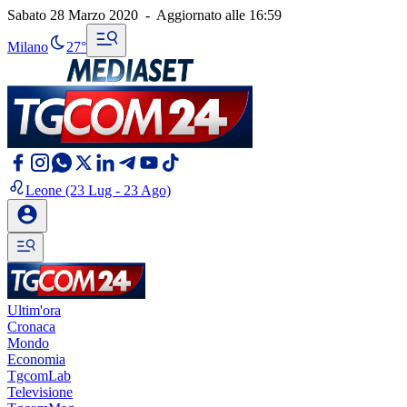
Sabato 28 Marzo 2020
-
Aggiornato alle
16:59
Milano
27°
Leone
(23 Lug - 23 Ago)
Ultim'ora
Cronaca
Mondo
Economia
TgcomLab
Televisione