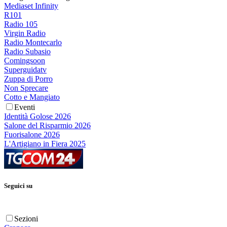
Mediaset Infinity
R101
Radio 105
Virgin Radio
Radio Montecarlo
Radio Subasio
Comingsoon
Superguidatv
Zuppa di Porro
Non Sprecare
Cotto e Mangiato
Eventi
Identità Golose 2026
Salone del Risparmio 2026
Fuorisalone 2026
L'Artigiano in Fiera 2025
Seguici su
Sezioni