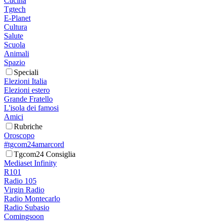
Cucina
Tgtech
E-Planet
Cultura
Salute
Scuola
Animali
Spazio
Speciali
Elezioni Italia
Elezioni estero
Grande Fratello
L'isola dei famosi
Amici
Rubriche
Oroscopo
#tgcom24amarcord
Tgcom24 Consiglia
Mediaset Infinity
R101
Radio 105
Virgin Radio
Radio Montecarlo
Radio Subasio
Comingsoon