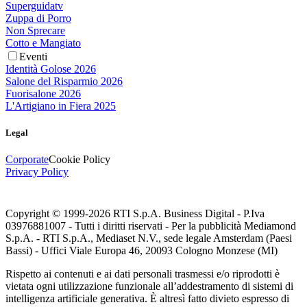
Superguidatv
Zuppa di Porro
Non Sprecare
Cotto e Mangiato
Eventi
Identità Golose 2026
Salone del Risparmio 2026
Fuorisalone 2026
L'Artigiano in Fiera 2025
Legal
Corporate
Cookie Policy
Privacy Policy
Copyright © 1999-
2026
RTI S.p.A. Business Digital - P.Iva
03976881007 - Tutti i diritti riservati - Per la pubblicità Mediamond
S.p.A. - RTI S.p.A., Mediaset N.V., sede legale Amsterdam (Paesi
Bassi) - Uffici Viale Europa 46, 20093 Cologno Monzese (MI)
Rispetto ai contenuti e ai dati personali trasmessi e/o riprodotti è
vietata ogni utilizzazione funzionale all’addestramento di sistemi di
intelligenza artificiale generativa. È altresì fatto divieto espresso di