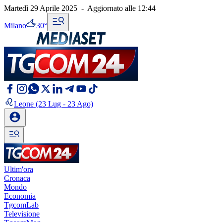
Martedì 29 Aprile 2025
-
Aggiornato alle
12:44
Milano
30°
Leone
(23 Lug - 23 Ago)
Ultim'ora
Cronaca
Mondo
Economia
TgcomLab
Televisione