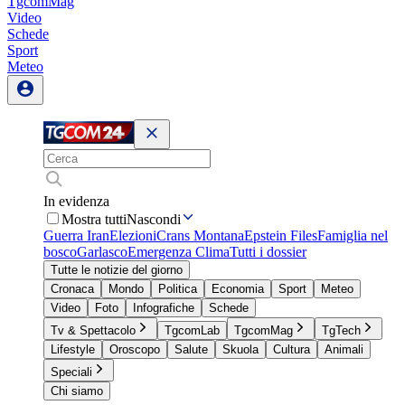
TgcomMag
Video
Schede
Sport
Meteo
In evidenza
Mostra tutti
Nascondi
Guerra Iran
Elezioni
Crans Montana
Epstein Files
Famiglia nel
bosco
Garlasco
Emergenza Clima
Tutti i dossier
Tutte le notizie del giorno
Cronaca
Mondo
Politica
Economia
Sport
Meteo
Video
Foto
Infografiche
Schede
Tv & Spettacolo
TgcomLab
TgcomMag
TgTech
Lifestyle
Oroscopo
Salute
Skuola
Cultura
Animali
Speciali
Chi siamo