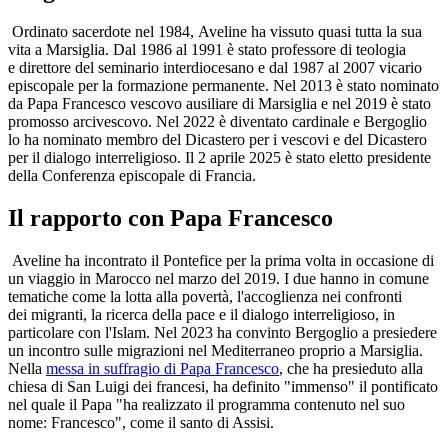
Ordinato sacerdote nel 1984, Aveline ha vissuto quasi tutta la sua
vita a Marsiglia. Dal 1986 al 1991 è stato professore di teologia
e direttore del seminario interdiocesano e dal 1987 al 2007 vicario
episcopale per la formazione permanente. Nel 2013 è stato nominato
da Papa Francesco vescovo ausiliare di Marsiglia e nel 2019 è stato
promosso arcivescovo. Nel 2022 è diventato cardinale e Bergoglio
lo ha nominato membro del Dicastero per i vescovi e del Dicastero
per il dialogo interreligioso. Il 2 aprile 2025 è stato eletto presidente
della Conferenza episcopale di Francia.
Il rapporto con Papa Francesco
Aveline ha incontrato il Pontefice per la prima volta in occasione di
un viaggio in Marocco nel marzo del 2019. I due hanno in comune
tematiche come la lotta alla povertà, l'accoglienza nei confronti
dei migranti, la ricerca della pace e il dialogo interreligioso, in
particolare con l'Islam. Nel 2023 ha convinto Bergoglio a presiedere
un incontro sulle migrazioni nel Mediterraneo proprio a Marsiglia.
Nella
messa in suffragio di Papa Francesco
, che ha presieduto alla
chiesa di San Luigi dei francesi, ha definito "immenso" il pontificato
nel quale il Papa "ha realizzato il programma contenuto nel suo
nome: Francesco", come il santo di Assisi.