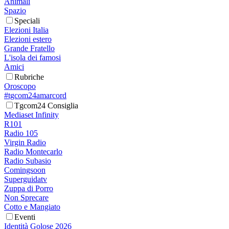
Animali
Spazio
Speciali
Elezioni Italia
Elezioni estero
Grande Fratello
L'isola dei famosi
Amici
Rubriche
Oroscopo
#tgcom24amarcord
Tgcom24 Consiglia
Mediaset Infinity
R101
Radio 105
Virgin Radio
Radio Montecarlo
Radio Subasio
Comingsoon
Superguidatv
Zuppa di Porro
Non Sprecare
Cotto e Mangiato
Eventi
Identità Golose 2026