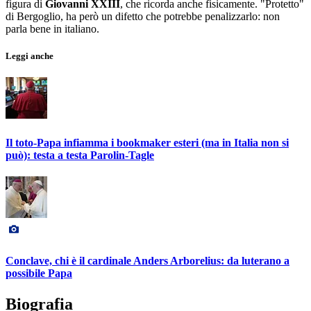
figura di
Giovanni XXIII
, che ricorda anche fisicamente. "Protetto"
di Bergoglio, ha però un difetto che potrebbe penalizzarlo: non
parla bene in italiano.
Leggi anche
Il toto-Papa infiamma i bookmaker esteri (ma in Italia non si
può): testa a testa Parolin-Tagle
Conclave, chi è il cardinale Anders Arborelius: da luterano a
possibile Papa
Biografia