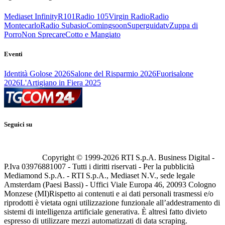
Mediaset Infinity
R101
Radio 105
Virgin Radio
Radio
Montecarlo
Radio Subasio
Comingsoon
Superguidatv
Zuppa di
Porro
Non Sprecare
Cotto e Mangiato
Eventi
Identità Golose 2026
Salone del Risparmio 2026
Fuorisalone
2026
L'Artigiano in Fiera 2025
Seguici su
Copyright © 1999-
2026
RTI S.p.A. Business Digital -
P.Iva 03976881007 - Tutti i diritti riservati - Per la pubblicità
Mediamond S.p.A. - RTI S.p.A., Mediaset N.V., sede legale
Amsterdam (Paesi Bassi) - Uffici Viale Europa 46, 20093 Cologno
Monzese (MI)
Rispetto ai contenuti e ai dati personali trasmessi e/o
riprodotti è vietata ogni utilizzazione funzionale all’addestramento di
sistemi di intelligenza artificiale generativa. È altresì fatto divieto
espresso di utilizzare mezzi automatizzati di data scraping.