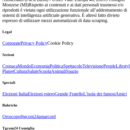
Monzese (MI)
Rispetto ai contenuti e ai dati personali trasmessi e/o
riprodotti è vietata ogni utilizzazione funzionale all’addestramento di
sistemi di intelligenza artificiale generativa. È altresì fatto divieto
espresso di utilizzare mezzi automatizzati di data scraping.
Legal
Corporate
Privacy Policy
Cookie Policy
Sezioni
Cronaca
Mondo
Economia
Politica
Spettacolo
Televisione
People
Lifestyl
Planet
Cultura
Salute
Scuola
Animali
Spazio
Speciali
Elezioni Italia
Elezioni estero
Grande Fratello
L'isola dei famosi
Amici
Rubriche
Oroscopo
#tgcom24amarcord
Tgcom24 Consiglia