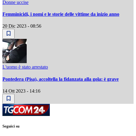
Donne uccise
Femminicidi, i nomi e le storie delle vittime da inizio anno
20 Dic 2023 - 08:56
L'uomo è stato arrestato
Pontedera (Pisa), accoltella la fidanzata alla gola: è grave
14 Ott 2023 - 14:16
Seguici su