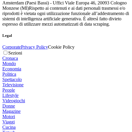
Amsterdam (Paesi Bassi) - Uffici Viale Europa 46, 20093 Cologno
Monzese (MI)
Rispetto ai contenuti e ai dati personali trasmessi e/o
riprodotti è vietata ogni utilizzazione funzionale all’addestramento di
sistemi di intelligenza artificiale generativa. È altresì fatto divieto
espresso di utilizzare mezzi automatizzati di data scraping.
Legal
Corporate
Privacy Policy
Cookie Policy
Sezioni
Cronaca
Mondo
Economia
Politica
Spettacolo
Televisione
People
Lifestyle
Videogiochi
Donne
Magazine
Motori
Viaggi
Cucina