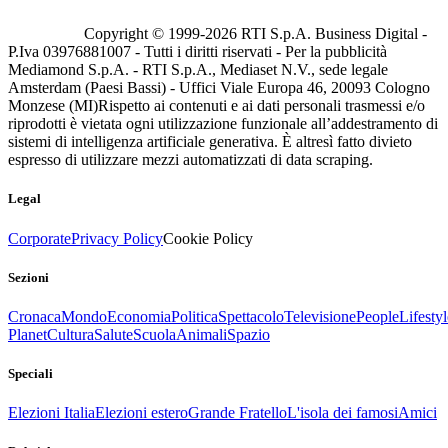
Copyright © 1999-
2026
RTI S.p.A. Business Digital -
P.Iva 03976881007 - Tutti i diritti riservati - Per la pubblicità
Mediamond S.p.A. - RTI S.p.A., Mediaset N.V., sede legale
Amsterdam (Paesi Bassi) - Uffici Viale Europa 46, 20093 Cologno
Monzese (MI)
Rispetto ai contenuti e ai dati personali trasmessi e/o
riprodotti è vietata ogni utilizzazione funzionale all’addestramento di
sistemi di intelligenza artificiale generativa. È altresì fatto divieto
espresso di utilizzare mezzi automatizzati di data scraping.
Legal
Corporate
Privacy Policy
Cookie Policy
Sezioni
Cronaca
Mondo
Economia
Politica
Spettacolo
Televisione
People
Lifestyl
Planet
Cultura
Salute
Scuola
Animali
Spazio
Speciali
Elezioni Italia
Elezioni estero
Grande Fratello
L'isola dei famosi
Amici