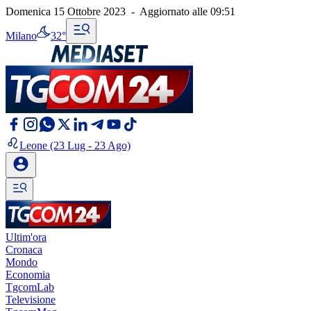
Domenica 15 Ottobre 2023
-
Aggiornato alle
09:51
Milano
32°
Leone
(23 Lug - 23 Ago)
Ultim'ora
Cronaca
Mondo
Economia
TgcomLab
Televisione