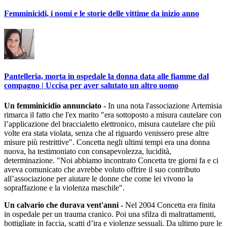
Femminicidi, i nomi e le storie delle vittime da inizio anno
Pantelleria, morta in ospedale la donna data alle fiamme dal
compagno | Uccisa per aver salutato un altro uomo
Un femminicidio annunciato -
In una nota l'associazione Artemisia
rimarca il fatto che l'ex marito "era sottoposto a misura cautelare con
l’applicazione del braccialetto elettronico, misura cautelare che più
volte era stata violata, senza che al riguardo venissero prese altre
misure più restrittive". Concetta negli ultimi tempi era una donna
nuova, ha testimoniato con consapevolezza, lucidità,
determinazione. "Noi abbiamo incontrato Concetta tre giorni fa e ci
aveva comunicato che avrebbe voluto offrire il suo contributo
all’associazione per aiutare le donne che come lei vivono la
sopraffazione e la violenza maschile".
Un calvario che durava vent'anni -
Nel 2004 Concetta era finita
in ospedale per un trauma cranico. Poi una sfilza di maltrattamenti,
bottigliate in faccia, scatti d’ira e violenze sessuali. Da ultimo pure le