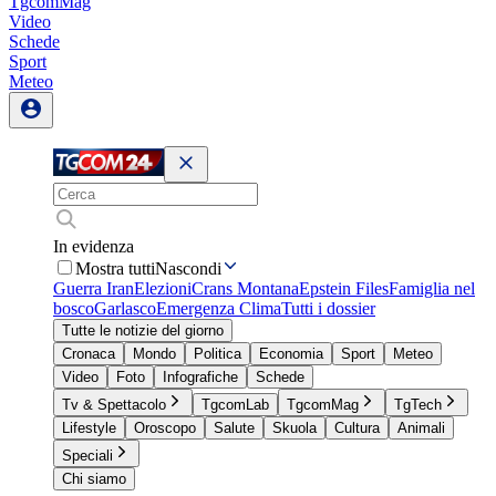
TgcomMag
Video
Schede
Sport
Meteo
In evidenza
Mostra tutti
Nascondi
Guerra Iran
Elezioni
Crans Montana
Epstein Files
Famiglia nel
bosco
Garlasco
Emergenza Clima
Tutti i dossier
Tutte le notizie del giorno
Cronaca
Mondo
Politica
Economia
Sport
Meteo
Video
Foto
Infografiche
Schede
Tv & Spettacolo
TgcomLab
TgcomMag
TgTech
Lifestyle
Oroscopo
Salute
Skuola
Cultura
Animali
Speciali
Chi siamo