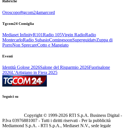
Rubriche
Oroscopo
#tgcom24amarcord
Tgcom24 Consiglia
Mediaset Infinity
R101
Radio 105
Virgin Radio
Radio
Montecarlo
Radio Subasio
Comingsoon
Superguidatv
Zuppa di
Porro
Non Sprecare
Cotto e Mangiato
Eventi
Identità Golose 2026
Salone del Risparmio 2026
Fuorisalone
2026
L'Artigiano in Fiera 2025
Seguici su
Copyright © 1999-
2026
RTI S.p.A. Business Digital -
P.Iva 03976881007 - Tutti i diritti riservati - Per la pubblicità
Mediamond S.p.A. - RTI S.p.A., Mediaset N.V., sede legale