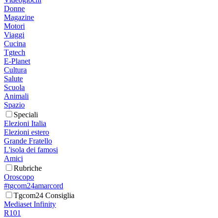
Donne
Magazine
Motori
Viaggi
Cucina
Tgtech
E-Planet
Cultura
Salute
Scuola
Animali
Spazio
Speciali
Elezioni Italia
Elezioni estero
Grande Fratello
L'isola dei famosi
Amici
Rubriche
Oroscopo
#tgcom24amarcord
Tgcom24 Consiglia
Mediaset Infinity
R101