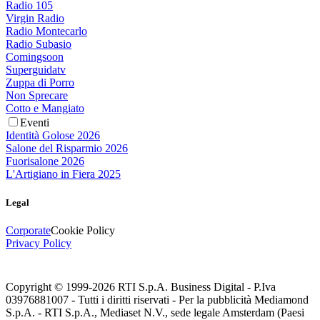
Radio 105
Virgin Radio
Radio Montecarlo
Radio Subasio
Comingsoon
Superguidatv
Zuppa di Porro
Non Sprecare
Cotto e Mangiato
Eventi
Identità Golose 2026
Salone del Risparmio 2026
Fuorisalone 2026
L'Artigiano in Fiera 2025
Legal
Corporate
Cookie Policy
Privacy Policy
Copyright © 1999-
2026
RTI S.p.A. Business Digital - P.Iva
03976881007 - Tutti i diritti riservati - Per la pubblicità Mediamond
S.p.A. - RTI S.p.A., Mediaset N.V., sede legale Amsterdam (Paesi