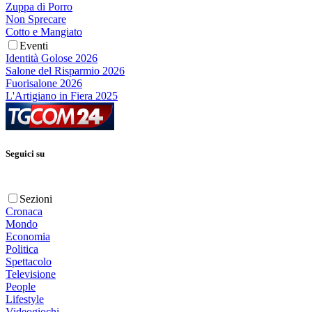
Zuppa di Porro
Non Sprecare
Cotto e Mangiato
Eventi
Identità Golose 2026
Salone del Risparmio 2026
Fuorisalone 2026
L'Artigiano in Fiera 2025
Seguici su
Sezioni
Cronaca
Mondo
Economia
Politica
Spettacolo
Televisione
People
Lifestyle
Videogiochi