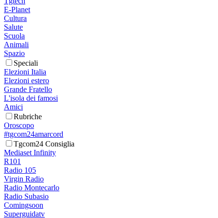
Tgtech
E-Planet
Cultura
Salute
Scuola
Animali
Spazio
Speciali
Elezioni Italia
Elezioni estero
Grande Fratello
L'isola dei famosi
Amici
Rubriche
Oroscopo
#tgcom24amarcord
Tgcom24 Consiglia
Mediaset Infinity
R101
Radio 105
Virgin Radio
Radio Montecarlo
Radio Subasio
Comingsoon
Superguidatv