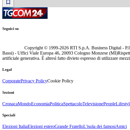
Seguici su
Copyright © 1999-
2026
RTI S.p.A. Business Digital - P.I
Bassi) - Uffici Viale Europa 46, 20093 Cologno Monzese (MI)
Rispett
artificiale generativa. È altresì fatto divieto espresso di utilizzare mez
Legal
Corporate
Privacy Policy
Cookie Policy
Sezioni
Cronaca
Mondo
Economia
Politica
Spettacolo
Televisione
People
Lifestyl
Speciali
Elezioni Italia
Elezioni estero
Grande Fratello
L'isola dei famosi
Amici