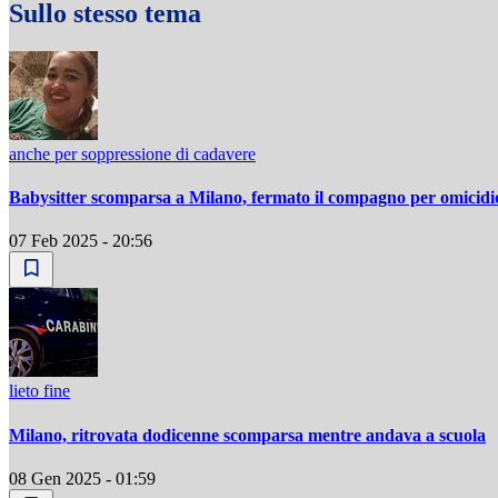
Sullo stesso tema
anche per soppressione di cadavere
Babysitter scomparsa a Milano, fermato il compagno per omicidi
07 Feb 2025 - 20:56
lieto fine
Milano, ritrovata dodicenne scomparsa mentre andava a scuola
08 Gen 2025 - 01:59