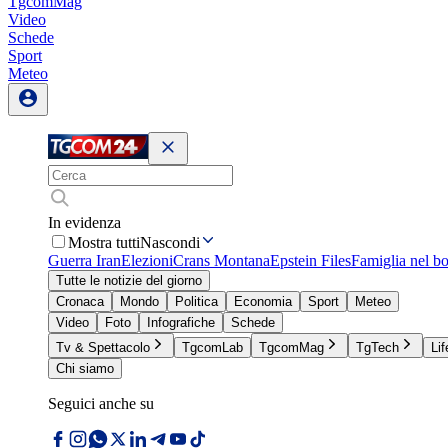
TgcomMag
Video
Schede
Sport
Meteo
In evidenza
Mostra tutti
Nascondi
Guerra Iran
Elezioni
Crans Montana
Epstein Files
Famiglia nel b
Tutte le notizie del giorno
Cronaca
Mondo
Politica
Economia
Sport
Meteo
Video
Foto
Infografiche
Schede
Tv & Spettacolo
TgcomLab
TgcomMag
TgTech
Lif
Chi siamo
Seguici anche su