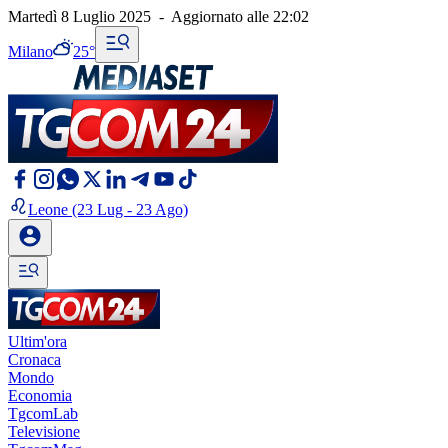
Martedì 8 Luglio 2025
-
Aggiornato alle
22:02
Milano
25°
Leone
(23 Lug - 23 Ago)
Ultim'ora
Cronaca
Mondo
Economia
TgcomLab
Televisione