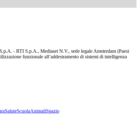
d S.p.A. - RTI S.p.A., Mediaset N.V., sede legale Amsterdam (Paesi
utilizzazione funzionale all’addestramento di sistemi di intelligenza
ura
Salute
Scuola
Animali
Spazio