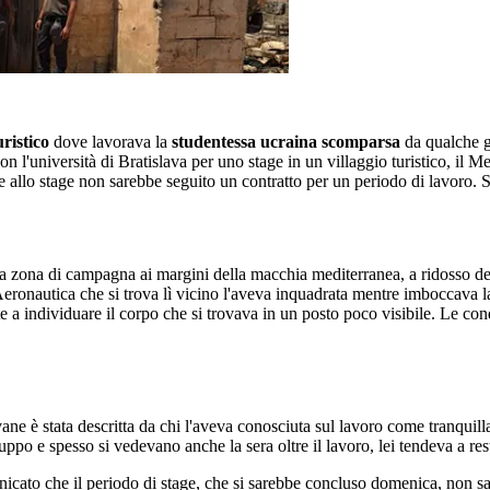
uristico
dove lavorava la
studentessa ucraina scomparsa
da qualche 
l'università di Bratislava per uno stage in un villaggio turistico, il Medi
che allo stage non sarebbe seguito un contratto per un periodo di lavoro.
n una zona di campagna ai margini della macchia mediterranea, a ridosso 
Aeronautica che si trova lì vicino l'aveva inquadrata mentre imboccava la 
te a individuare il corpo che si trovava in un posto poco visibile. Le con
e è stata descritta da chi l'aveva conosciuta sul lavoro come tranquilla 
ppo e spesso si vedevano anche la sera oltre il lavoro, lei tendeva a res
unicato che il periodo di stage, che si sarebbe concluso domenica, non sa