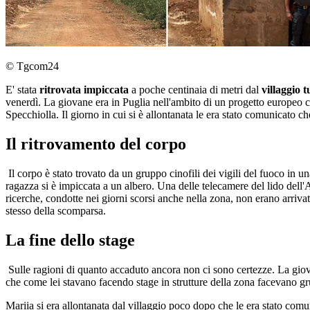
© Tgcom24
E' stata
ritrovata impiccata
a poche centinaia di metri dal
villaggio t
venerdì. La giovane era in Puglia nell'ambito di un progetto europeo con 
Specchiolla. Il giorno in cui si è allontanata le era stato comunicato 
Il ritrovamento del corpo
Il corpo è stato trovato da un gruppo cinofili dei vigili del fuoco i
ragazza si è impiccata a un albero. Una delle telecamere del lido dell'
ricerche, condotte nei giorni scorsi anche nella zona, non erano arriva
stesso della scomparsa.
La fine dello stage
Sulle ragioni di quanto accaduto ancora non ci sono certezze. La giovan
che come lei stavano facendo stage in strutture della zona facevano gru
Mariia si era allontanata dal villaggio poco dopo che le era stato com