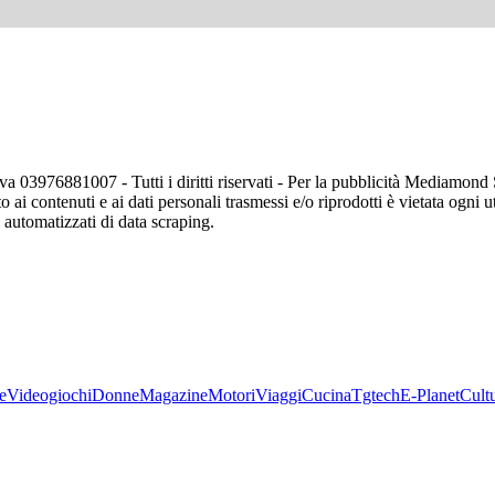
va 03976881007 - Tutti i diritti riservati - Per la pubblicità Mediamon
o ai contenuti e ai dati personali trasmessi e/o riprodotti è vietata ogni 
zi automatizzati di data scraping.
e
Videogiochi
Donne
Magazine
Motori
Viaggi
Cucina
Tgtech
E-Planet
Cult