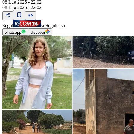
08 Lug 2025 - 22:02
08 Lug 2025 - 22:02
Segui
su
Seguici su
whatsapp
discover