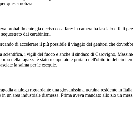
per questa notizia.
va probabilmente già deciso cosa fare: in camera ha lasciato effetti pers
 sequestrato dai carabinieri.
cercando di accelerare il più possibile il viaggio dei genitori che dovrebb
lla scientifica, i vigili del fuoco e anche il sindaco di Carovigno, Mass
 corpo della ragazza è stato recuperato e portato nell'obitorio del cimi
asciate la salma per le esequie.
tragedia analoga riguardante una giovanissima ucraina residente in Ital
ne in un'area industriale dismessa. Prima aveva mandato allo zio un mess