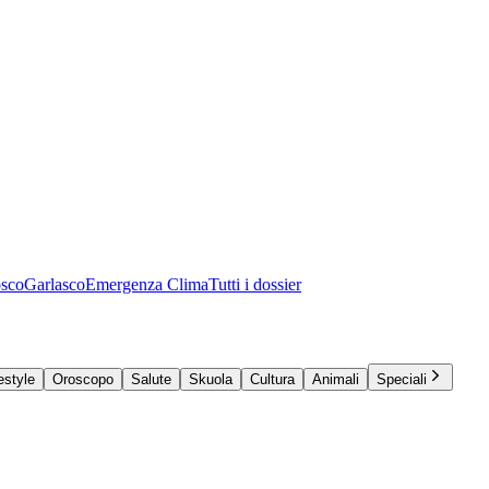
osco
Garlasco
Emergenza Clima
Tutti i dossier
estyle
Oroscopo
Salute
Skuola
Cultura
Animali
Speciali