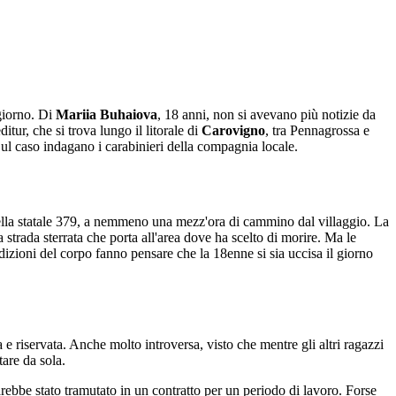
giorno. Di
Mariia Buhaiova
, 18 anni, non si avevano più notizie da
tur, che si trova lungo il litorale di
Carovigno
, tra Pennagrossa e
 Sul caso indagano i carabinieri della compagnia locale.
della statale 379, a nemmeno una mezz'ora di cammino dal villaggio. La
strada sterrata che porta all'area dove ha scelto di morire. Ma le
dizioni del corpo fanno pensare che la 18enne si sia uccisa il giorno
e riservata. Anche molto introversa, visto che mentre gli altri ragazzi
tare da sola.
rebbe stato tramutato in un contratto per un periodo di lavoro. Forse