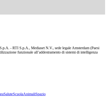
d S.p.A. - RTI S.p.A., Mediaset N.V., sede legale Amsterdam (Paesi
utilizzazione funzionale all’addestramento di sistemi di intelligenza
ura
Salute
Scuola
Animali
Spazio