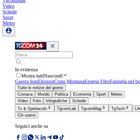
TgcomMag
Video
Schede
Sport
Meteo
In evidenza
Mostra tutti
Nascondi
Guerra Iran
Elezioni
Crans Montana
Epstein Files
Famiglia nel b
Tutte le notizie del giorno
Cronaca
Mondo
Politica
Economia
Sport
Meteo
Video
Foto
Infografiche
Schede
Tv & Spettacolo
TgcomLab
TgcomMag
TgTech
Lif
Chi siamo
Seguici anche su