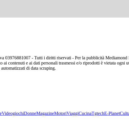
va 03976881007 - Tutti i diritti riservati - Per la pubblicità Mediamon
o ai contenuti e ai dati personali trasmessi e/o riprodotti è vietata ogni 
zi automatizzati di data scraping.
e
Videogiochi
Donne
Magazine
Motori
Viaggi
Cucina
Tgtech
E-Planet
Cult