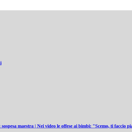
i
sospesa maestra | Nei video le offese ai bimbi: "Scemo, ti faccio p