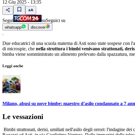
12 Giu 2025 - 13:35
Segui
su
Seguici su
whatsapp
discover
Due educatrici di una scuola materna di Asti sono state sospese con l'a
di microspie, che
nella struttura i bimbi venivano strattonati, derisi
bimba viene somministrato un alimento prelevato dalla spazzatura, ment
Leggi anche
Milano, abusi su nove bimbe: maestro d'asilo condannato a 7 ann
Le vessazioni
Bimbi strattonati, derisi, umiliati nell'asilo degli orrori: l'indagine de
Ragazzi ad Asti, in via Guglielmo Ventura. Dalle immagini delle telec