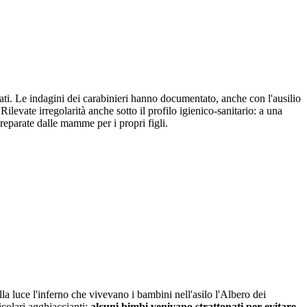
dati. Le indagini dei carabinieri hanno documentato, anche con l'ausilio
 Rilevate irregolarità anche sotto il profilo igienico-sanitario: a una
reparate dalle mamme per i propri figli.
alla luce l'inferno che vivevano i bambini nell'asilo l'Albero dei
colari agghiaccianti:
alcuni bimbi venivano strattonati per evitare