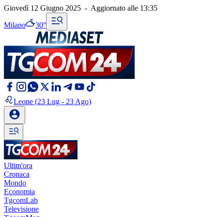
Giovedì 12 Giugno 2025
-
Aggiornato alle
13:35
Milano
30°
Leone
(23 Lug - 23 Ago)
Ultim'ora
Cronaca
Mondo
Economia
TgcomLab
Televisione