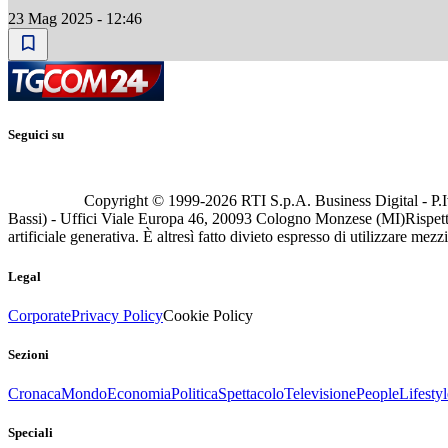
23 Mag 2025 - 12:46
Seguici su
Copyright © 1999-
2026
RTI S.p.A. Business Digital - P.I
Bassi) - Uffici Viale Europa 46, 20093 Cologno Monzese (MI)
Rispett
artificiale generativa. È altresì fatto divieto espresso di utilizzare mez
Legal
Corporate
Privacy Policy
Cookie Policy
Sezioni
Cronaca
Mondo
Economia
Politica
Spettacolo
Televisione
People
Lifestyl
Speciali