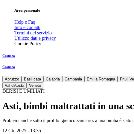
Area personale
Help e Faq
Info e contatti
Termini del servizio
Utilizzo dati e privacy
Cookie Policy
Cronaca
Cronaca
Abruzzo
Basilicata
Calabria
Campania
Emilia Romagna
Friuli V
Val d'Aosta
Veneto
DERISI E UMILIATI
Asti, bimbi maltrattati in una s
Problemi anche sotto il profilo igienico-sanitario: a una bimba è stato
12 Giu 2025 - 13:35