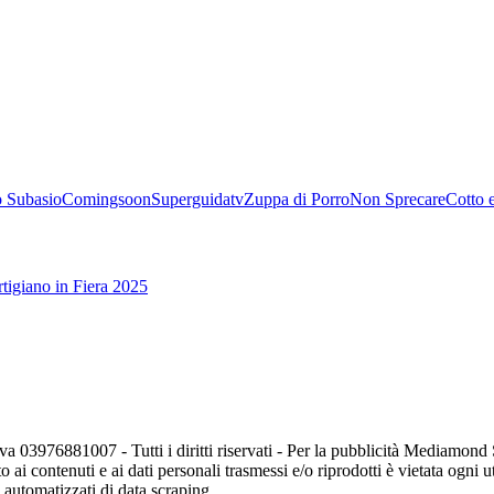
 Subasio
Comingsoon
Superguidatv
Zuppa di Porro
Non Sprecare
Cotto 
tigiano in Fiera 2025
va 03976881007 - Tutti i diritti riservati - Per la pubblicità Mediamon
o ai contenuti e ai dati personali trasmessi e/o riprodotti è vietata ogni 
zi automatizzati di data scraping.