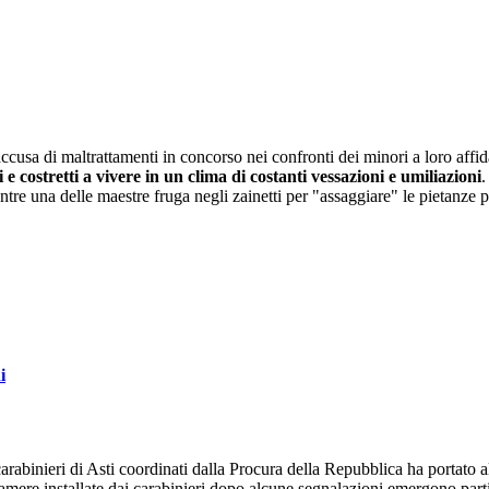
ccusa di maltrattamenti in concorso nei confronti dei minori a loro affi
 e costretti a vivere in un clima di costanti vessazioni e umiliazioni
.
re una delle maestre fruga negli zainetti per "assaggiare" le pietanze p
i
i carabinieri di Asti coordinati dalla Procura della Repubblica ha portato 
amere installate dai carabinieri dopo alcune segnalazioni emergono parti