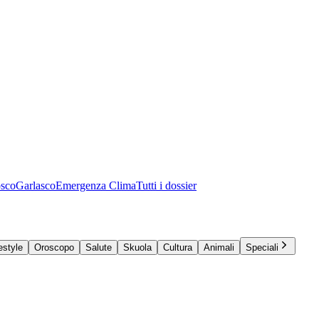
osco
Garlasco
Emergenza Clima
Tutti i dossier
estyle
Oroscopo
Salute
Skuola
Cultura
Animali
Speciali