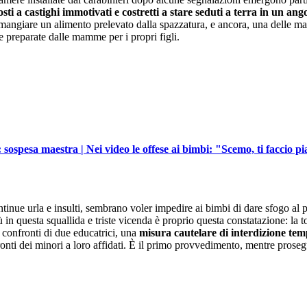
osti a castighi immotivati e costretti a stare seduti a terra in un an
mangiare un alimento prelevato dalla spazzatura, e ancora, una delle mae
ze preparate dalle mamme per i propri figli.
sospesa maestra | Nei video le offese ai bimbi: "Scemo, ti faccio p
tinue urla e insulti, sembrano voler impedire ai bimbi di dare sfogo al p
in questa squallida e triste vicenda è proprio questa constatazione: la t
i confronti di due educatrici, una
misura cautelare di interdizione temp
onti dei minori a loro affidati. È il primo provvedimento, mentre proseg