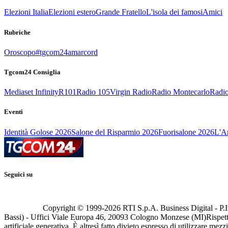
Elezioni Italia
Elezioni estero
Grande Fratello
L'isola dei famosi
Amici
Rubriche
Oroscopo
#tgcom24amarcord
Tgcom24 Consiglia
Mediaset Infinity
R101
Radio 105
Virgin Radio
Radio Montecarlo
Radio
Eventi
Identità Golose 2026
Salone del Risparmio 2026
Fuorisalone 2026
L'Ar
Seguici su
Copyright © 1999-
2026
RTI S.p.A. Business Digital - P.I
Bassi) - Uffici Viale Europa 46, 20093 Cologno Monzese (MI)
Rispett
artificiale generativa. È altresì fatto divieto espresso di utilizzare mez