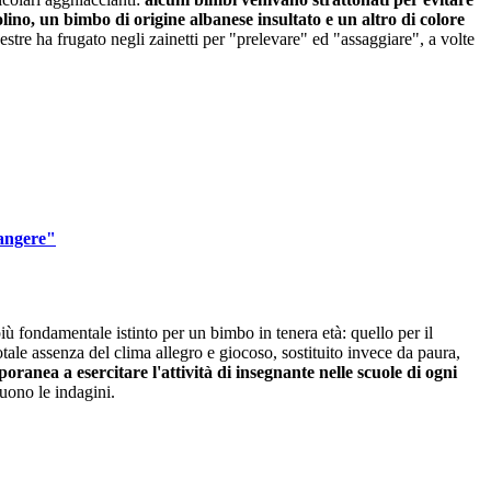
golino, un bimbo di origine albanese insultato e un altro di colore
stre ha frugato negli zainetti per "prelevare" ed "assaggiare", a volte
iangere"
iù fondamentale istinto per un bimbo in tenera età: quello per il
otale assenza del clima allegro e giocoso, sostituito invece da paura,
oranea a esercitare l'attività di insegnante nelle scuole di ogni
uono le indagini.