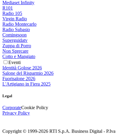
Mediaset Infinity
R101
Radio 105
Virgin Radio
Radio Montecarlo
Radio Subasio
Comingsoon
Superguidatv
Zuppa di Porro
Non Sprecare
Cotto e Mangiato
Eventi
Identità Golose 2026
Salone del Risparmio 2026
Fuorisalone 2026
L'Artigiano in Fiera 2025
Legal
Corporate
Cookie Policy
Privacy Policy
Copyright © 1999-
2026
RTI S.p.A. Business Digital - P.Iva