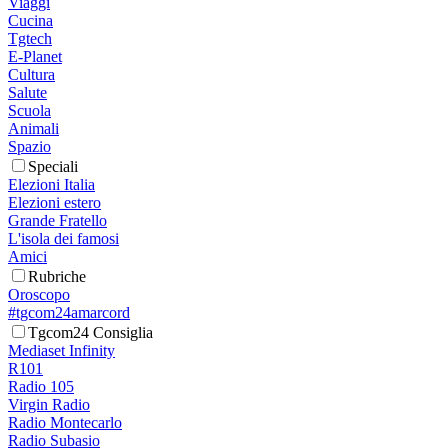
Viaggi
Cucina
Tgtech
E-Planet
Cultura
Salute
Scuola
Animali
Spazio
Speciali
Elezioni Italia
Elezioni estero
Grande Fratello
L'isola dei famosi
Amici
Rubriche
Oroscopo
#tgcom24amarcord
Tgcom24 Consiglia
Mediaset Infinity
R101
Radio 105
Virgin Radio
Radio Montecarlo
Radio Subasio