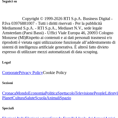
Seguici su
Copyright © 1999-
2026
RTI S.p.A. Business Digital -
P.Iva 03976881007 - Tutti i diritti riservati - Per la pubblicità
Mediamond S.p.A. - RTI S.p.A., Mediaset N.V., sede legale
Amsterdam (Paesi Bassi) - Uffici Viale Europa 46, 20093 Cologno
Monzese (MI)
Rispetto ai contenuti e ai dati personali trasmessi e/o
riprodotti è vietata ogni utilizzazione funzionale all’addestramento di
sistemi di intelligenza artificiale generativa. È altresì fatto divieto
espresso di utilizzare mezzi automatizzati di data scraping.
Legal
Corporate
Privacy Policy
Cookie Policy
Sezioni
Cronaca
Mondo
Economia
Politica
Spettacolo
Televisione
People
Lifestyl
Planet
Cultura
Salute
Scuola
Animali
Spazio
Speciali