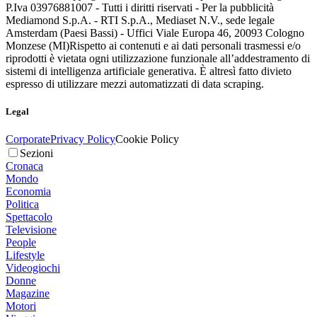
P.Iva 03976881007 - Tutti i diritti riservati - Per la pubblicità
Mediamond S.p.A. - RTI S.p.A., Mediaset N.V., sede legale
Amsterdam (Paesi Bassi) - Uffici Viale Europa 46, 20093 Cologno
Monzese (MI)
Rispetto ai contenuti e ai dati personali trasmessi e/o
riprodotti è vietata ogni utilizzazione funzionale all’addestramento di
sistemi di intelligenza artificiale generativa. È altresì fatto divieto
espresso di utilizzare mezzi automatizzati di data scraping.
Legal
Corporate
Privacy Policy
Cookie Policy
Sezioni
Cronaca
Mondo
Economia
Politica
Spettacolo
Televisione
People
Lifestyle
Videogiochi
Donne
Magazine
Motori