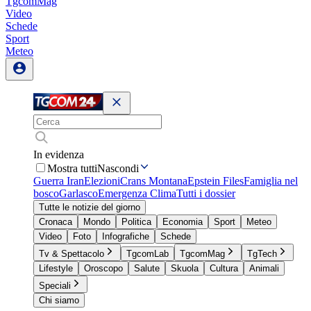
TgcomMag
Video
Schede
Sport
Meteo
In evidenza
Mostra tutti
Nascondi
Guerra Iran
Elezioni
Crans Montana
Epstein Files
Famiglia nel
bosco
Garlasco
Emergenza Clima
Tutti i dossier
Tutte le notizie del giorno
Cronaca
Mondo
Politica
Economia
Sport
Meteo
Video
Foto
Infografiche
Schede
Tv & Spettacolo
TgcomLab
TgcomMag
TgTech
Lifestyle
Oroscopo
Salute
Skuola
Cultura
Animali
Speciali
Chi siamo