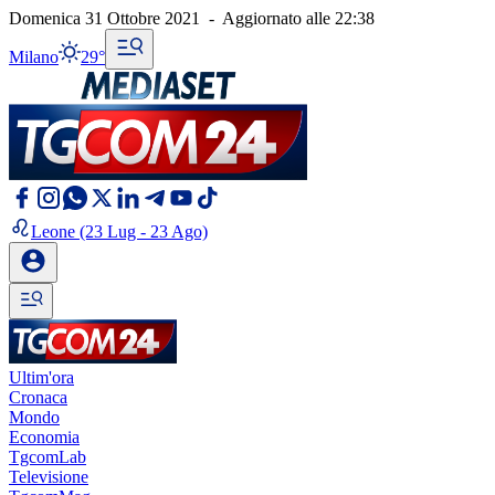
Domenica 31 Ottobre 2021
-
Aggiornato alle
22:38
Milano
29°
Leone
(23 Lug - 23 Ago)
Ultim'ora
Cronaca
Mondo
Economia
TgcomLab
Televisione