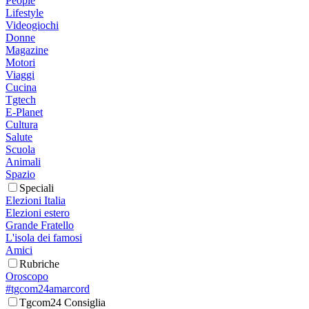
People
Lifestyle
Videogiochi
Donne
Magazine
Motori
Viaggi
Cucina
Tgtech
E-Planet
Cultura
Salute
Scuola
Animali
Spazio
Speciali
Elezioni Italia
Elezioni estero
Grande Fratello
L'isola dei famosi
Amici
Rubriche
Oroscopo
#tgcom24amarcord
Tgcom24 Consiglia