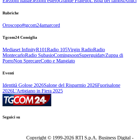
Elezioni Italia
Elezioni estero
Grande Fratello
L'isola dei famosi
Amici
Rubriche
Oroscopo
#tgcom24amarcord
Tgcom24 Consiglia
Mediaset Infinity
R101
Radio 105
Virgin Radio
Radio
Montecarlo
Radio Subasio
Comingsoon
Superguidatv
Zuppa di
Porro
Non Sprecare
Cotto e Mangiato
Eventi
Identità Golose 2026
Salone del Risparmio 2026
Fuorisalone
2026
L'Artigiano in Fiera 2025
Seguici su
Copyright © 1999-
2026
RTI S.p.A. Business Digital -