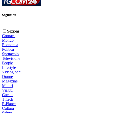
Seguici su
Sezioni
Cronaca
Mondo
Economia
Politica
Spettacolo
Televisione
People
Lifestyle
Videogiochi
Donne
Magazine
Motori
Viaggi
Cucina
Tgtech
E-Planet
Cultura
Salute