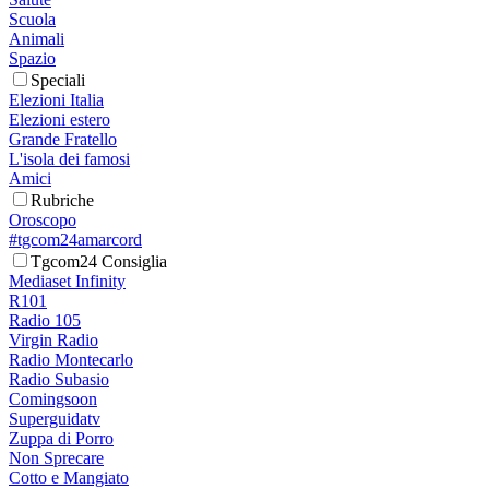
Scuola
Animali
Spazio
Speciali
Elezioni Italia
Elezioni estero
Grande Fratello
L'isola dei famosi
Amici
Rubriche
Oroscopo
#tgcom24amarcord
Tgcom24 Consiglia
Mediaset Infinity
R101
Radio 105
Virgin Radio
Radio Montecarlo
Radio Subasio
Comingsoon
Superguidatv
Zuppa di Porro
Non Sprecare
Cotto e Mangiato