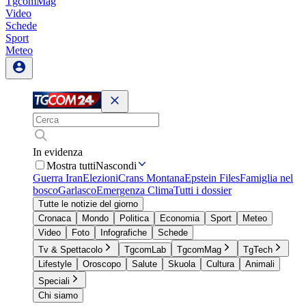
TgcomMag
Video
Schede
Sport
Meteo
In evidenza
Mostra tutti
Nascondi
Guerra Iran
Elezioni
Crans Montana
Epstein Files
Famiglia nel
bosco
Garlasco
Emergenza Clima
Tutti i dossier
Tutte le notizie del giorno
Cronaca
Mondo
Politica
Economia
Sport
Meteo
Video
Foto
Infografiche
Schede
Tv & Spettacolo
TgcomLab
TgcomMag
TgTech
Lifestyle
Oroscopo
Salute
Skuola
Cultura
Animali
Speciali
Chi siamo