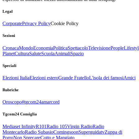
Legal
Corporate
Privacy Policy
Cookie Policy
Sezioni
Cronaca
Mondo
Economia
Politica
Spettacolo
Televisione
People
Lifestyl
Planet
Cultura
Salute
Scuola
Animali
Spazio
Speciali
Elezioni Italia
Elezioni estero
Grande Fratello
L'isola dei famosi
Amici
Rubriche
Oroscopo
#tgcom24amarcord
Tgcom24 Consiglia
Mediaset Infinity
R101
Radio 105
Virgin Radio
Radio
Montecarlo
Radio Subasio
Comingsoon
Superguidatv
Zuppa di
Porro
Non Sprecare
Cotto e Mangiato