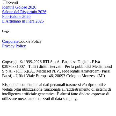
Eventi
Identità Golose 2026
Salone del Risparmio 2026
Fuorisalone 2026
L'Artigiano in Fiera 2025
Legal
Corporate
Cookie Policy
Privacy Policy
Copyright © 1999-
2026
RTI S.p.A. Business Digital - P.Iva
03976881007 - Tutti i diritti riservati - Per la pubblicità Mediamond
S.p.A. - RTI S.p.A., Mediaset N.V., sede legale Amsterdam (Paesi
Bassi) - Uffici Viale Europa 46, 20093 Cologno Monzese (MI)
Rispetto ai contenuti e ai dati personali trasmessi e/o riprodotti è
vietata ogni utilizzazione funzionale all’addestramento di sistemi di
intelligenza artificiale generativa. È altresì fatto divieto espresso di
utilizzare mezzi automatizzati di data scraping.