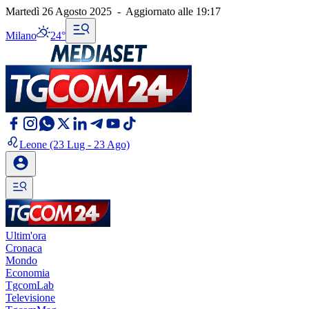
Martedì 26 Agosto 2025
-
Aggiornato alle
19:17
Milano
24°
Leone
(23 Lug - 23 Ago)
Ultim'ora
Cronaca
Mondo
Economia
TgcomLab
Televisione