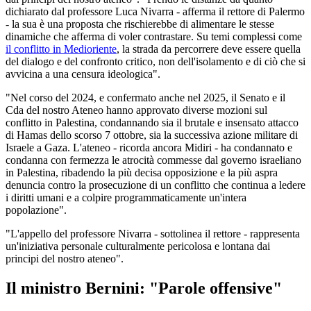
dichiarato dal professore Luca Nivarra - afferma il rettore di Palermo
- la sua è una proposta che rischierebbe di alimentare le stesse
dinamiche che afferma di voler contrastare. Su temi complessi come
il conflitto in Medioriente
, la strada da percorrere deve essere quella
del dialogo e del confronto critico, non dell'isolamento e di ciò che si
avvicina a una censura ideologica".
"Nel corso del 2024, e confermato anche nel 2025, il Senato e il
Cda del nostro Ateneo hanno approvato diverse mozioni sul
conflitto in Palestina, condannando sia il brutale e insensato attacco
di Hamas dello scorso 7 ottobre, sia la successiva azione militare di
Israele a Gaza. L'ateneo - ricorda ancora Midiri - ha condannato e
condanna con fermezza le atrocità commesse dal governo israeliano
in Palestina, ribadendo la più decisa opposizione e la più aspra
denuncia contro la prosecuzione di un conflitto che continua a ledere
i diritti umani e a colpire programmaticamente un'intera
popolazione".
"L'appello del professore Nivarra - sottolinea il rettore - rappresenta
un'iniziativa personale culturalmente pericolosa e lontana dai
principi del nostro ateneo".
Il ministro Bernini: "Parole offensive"