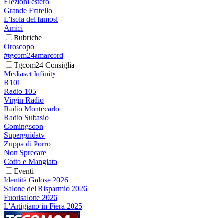
Elezioni estero
Grande Fratello
L'isola dei famosi
Amici
Rubriche
Oroscopo
#tgcom24amarcord
Tgcom24 Consiglia
Mediaset Infinity
R101
Radio 105
Virgin Radio
Radio Montecarlo
Radio Subasio
Comingsoon
Superguidatv
Zuppa di Porro
Non Sprecare
Cotto e Mangiato
Eventi
Identità Golose 2026
Salone del Risparmio 2026
Fuorisalone 2026
L'Artigiano in Fiera 2025