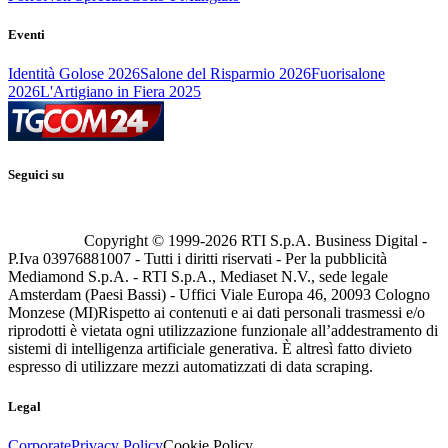
Eventi
Identità Golose 2026
Salone del Risparmio 2026
Fuorisalone
2026
L'Artigiano in Fiera 2025
Seguici su
Copyright © 1999-
2026
RTI S.p.A. Business Digital -
P.Iva 03976881007 - Tutti i diritti riservati - Per la pubblicità
Mediamond S.p.A. - RTI S.p.A., Mediaset N.V., sede legale
Amsterdam (Paesi Bassi) - Uffici Viale Europa 46, 20093 Cologno
Monzese (MI)
Rispetto ai contenuti e ai dati personali trasmessi e/o
riprodotti è vietata ogni utilizzazione funzionale all’addestramento di
sistemi di intelligenza artificiale generativa. È altresì fatto divieto
espresso di utilizzare mezzi automatizzati di data scraping.
Legal
Corporate
Privacy Policy
Cookie Policy